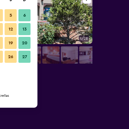
S
D
5
6
12
13
1/28
Habitación
19
20
26
27
rellas