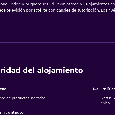
Econo Lodge Albuquerque Old Town ofrece 43 alojamientos con
rece televisión por satélite con canales de suscripción. Los hu
taciones: frigorífico y microondas. Los baños están equipado
Este hotel en Albuquerque ofrece acceso a Internet wifi grati
fono; se ofrecen llamadas locales gratuitas (pueden existir re
ay piscina cubierta, piscina infantil y bañera de hidromasaje.
ridad del alojamiento
ene
Polític
idad de productos sanitarios.
Vestíbu
físico
 sin contacto