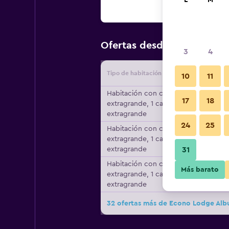
L
M
$53
Ofertas desde
/
Oferta má
3
4
Tipo de habitación
Proveedo
10
11
Habitación con cama
17
18
extragrande, 1 cama
extragrande
24
25
Habitación con cama
extragrande, 1 cama
extragrande
31
Habitación con cama
Más barato
extragrande, 1 cama
extragrande
32 ofertas más de Econo Lodge Al