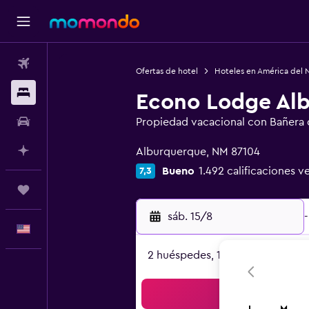
Vuelos
Ofertas de hotel
Hoteles en América del 
Alojamientos
Econo Lodge Al
Autos
Propiedad vacacional con Bañera 
Categoría 0
Planifica con IA
Alburquerque, NM 87104
Bueno
1.492 calificaciones ve
7,3
Trips
sáb. 15/8
-
Español
2 huéspedes, 1 habitación
Bus