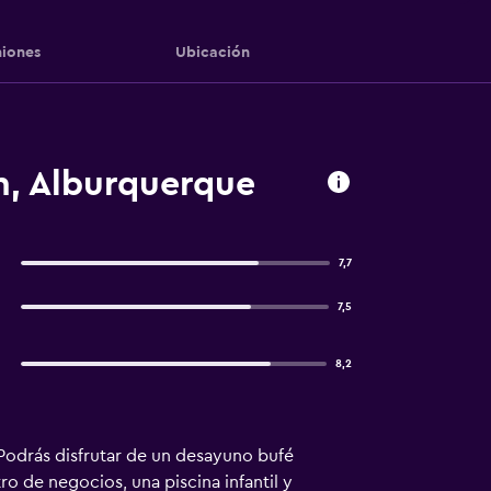
iones
Ubicación
, Alburquerque
7,7
7,5
8,2
Podrás disfrutar de un desayuno bufé
o de negocios, una piscina infantil y