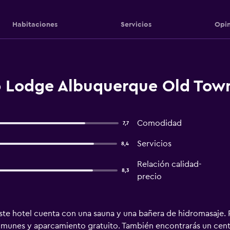
Habitaciones
Servicios
Opin
 Lodge Albuquerque Old Town
Comodidad
7,7
Servicios
8,4
Relación calidad-
8,3
precio
ste hotel cuenta con una sauna y una bañera de hidromasaje. 
 comunes y aparcamiento gratuito. También encontrarás un centr