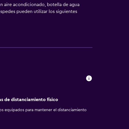
 aire acondicionado, botella de agua
éspedes pueden utilizar los siguientes
s con ducha y bañera combinadas con bañera
s. Los servicios para las personas de
stricciones). Se ofrece servicio de limpieza
 Otros servicios de ocio y esparcimiento
as de distanciamiento físico
los equipados para mantener el distanciamiento