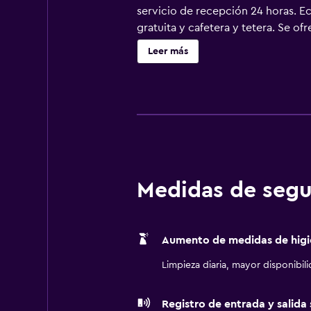
servicio de recepción 24 horas. 
gratuita y cafetera y tetera. Se of
servicios disponibles en las habi
Leer más
de hidromasaje y secador de pelo. 
negocios incluyen escritorio y telé
todos los días. En el alojamiento h
incluyen sauna.
Medidas de segu
Aumento de medidas de higi
Limpieza diaria, mayor disponibil
Registro de entrada y salida