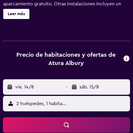
aparcamiento gratuito. Otras instalaciones incluyen un
bar-cafetería, una piscina de temporada y servicio de
Leer más
tintorería. Se incluye un servicio de limpieza semanal.
Atura Albury ofrece 140 alojamientos con aire
acondicionado, minibar y máquina de café espresso. Se
ofrece una televisión de pantalla plana de 32 pulgadas con
canales digitales. Los baños están equipados con ducha,
artículos de higiene personal gratuitos y secador de pelo.
Precio de habitaciones y ofertas de
Los huéspedes pueden navegar por la web gracias a
Atura Albury
nuestro acceso a Internet wifi gratis. Entre las
comodidades especialmente pensadas para las personas
en viaje de negocios se incluyen escritorio, sillas de
vie. 14/8
-
sáb. 15/8
oficina y teléfono. Se ofrece servicio de limpieza todos los
días. Los servicios de ocio y esparcimiento en este hotel
incluyen una piscina al aire libre. Se pueden practicar las
2 huéspedes, 1 habitación
actividades de ocio y esparcimiento que se indican más
abajo en las instalaciones o cerca del alojamiento (es
posible que se aplique un recargo).