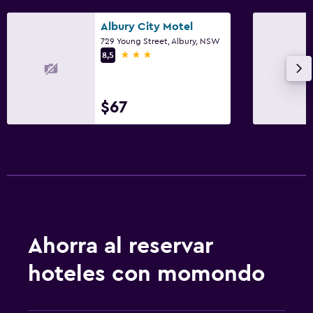
Albury City Motel
729 Young Street, Albury, NSW
3 estrellas
8,5
$67
Ahorra al reservar
hoteles con momondo