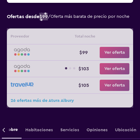
Ofertas desde
$99
/
Oferta más barata de precio por noche
Proveedor
Total noche
$99
Ver oferta
$103
Ver oferta
$105
Ver oferta
26 ofertas más de Atura Albury
Sobre
Habitaciones
Servicios
Opiniones
Ubicación