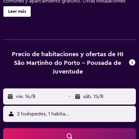
comunes y aparcamiento gratuito. Otras instalaciones
incluyen televisión en una zona común y cajero o servicios
Leer más
bancarios. HI Alfeizerão - Pousada de Juventude - Hostel
tiene 10 alojamientos. Este albergue en Alcobaça ofrece
acceso a Internet wifi gratis. Podrás aprovechar la cocina
compartida o común. Los baños están equipados con
ducha. Se ofrece servicio de limpieza todos los días.
Precio de habitaciones y ofertas de HI
São Martinho do Porto - Pousada de
Juventude
vie. 14/8
-
sáb. 15/8
2 huéspedes, 1 habitación