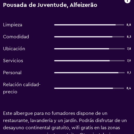
Pousada de Juventude, Alfeizerão
Limpieza
8,8
Comodidad
8,3
Ubicación
7,8
Servicios
7,9
Personal
9,1
Relación calidad-
8,4
precio
Este albergue para no fumadores dispone de un
restaurante, lavandería y un jardín. Podrás disfrutar de un
desayuno continental gratuito, wifi gratis en las zonas