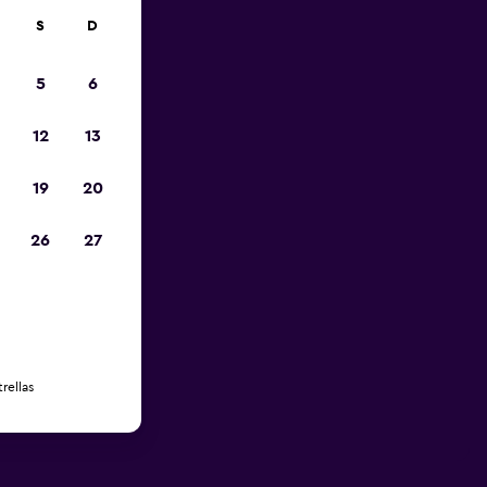
S
D
5
6
12
13
19
20
26
27
rellas