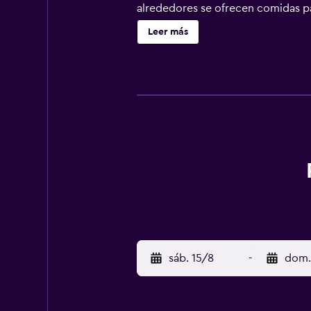
alrededores se ofrecen comidas par
una estancia acogedora. Además, h
Leer más
de una copa en el bar del estable
los bares y restaurantes de la zon
cinco minutos en coche.
sáb. 15/8
-
dom.