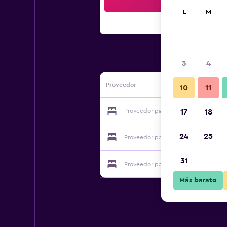
Bus
L
M
3
4
Proveedor
10
11
Proveedor para Ferdinands Spa
17
18
24
25
Proveedor para Ferdinands Spa
31
Proveedor para Ferdinands Spa
Más barato