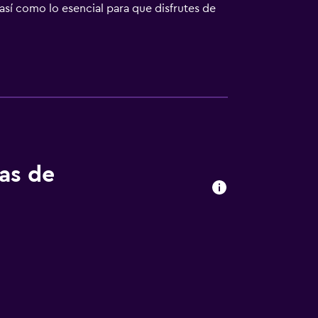
así como lo esencial para que disfrutes de
 Los huéspedes del hotel pueden disfrutar
or la noche. Aquellos que quieran descubrir
ento. Por último, Aluksne Castle está a solo
tas de