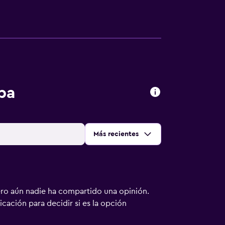
pa
Ordenar por
:
Más recientes
ero aún nadie ha compartido una opinión.
bicación para decidir si es la opción