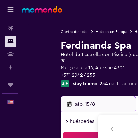
Vuelos
Ofertas de hotel
Hoteles en Europa
H
Alojamientos
Ferdinands Spa
Autos
Hotel de 1 estrella con Piscina (cub
1 estrella
Planifica con IA
Merķeļa Iela 16, Aluksne 4301
+371 2942 4253
Muy bueno
234 calificacione
8,9
Trips
Español
sáb. 15/8
-
2 huéspedes, 1 habitación