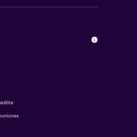
a
atélite
reuniones