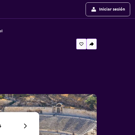
Iniciar sesión
el
6