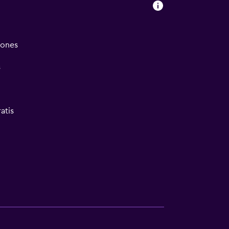
iones
s
atis