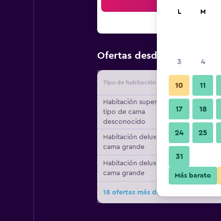
Bus
L
M
$21
Ofertas desde
/
Oferta más
3
4
Tipo de habitación
Proveedo
10
11
Habitación superior,
17
18
tipo de cama
desconocido
24
25
Habitación deluxe, 1
cama grande
31
Habitación deluxe, 1
cama grande
Más barato
18 ofertas más de Amman Pasha Hot