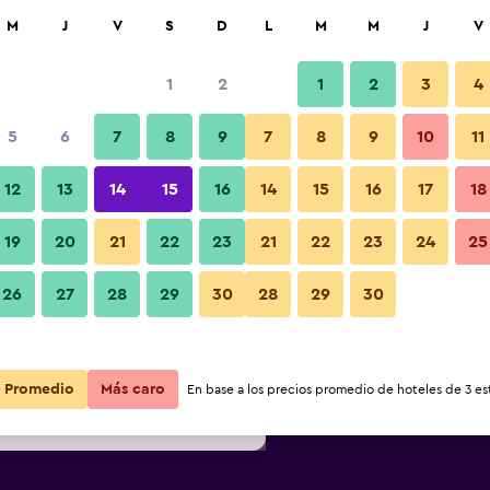
car
M
J
V
S
D
L
M
M
J
V
1
2
1
2
3
4
 barata de precio por noche
5
6
7
8
9
7
8
9
10
11
Otros
r
Total noche
12
13
14
15
16
14
15
16
17
18
19
20
21
22
23
21
22
23
24
25
$21
Ver oferta
Fotos
26
27
28
29
30
28
29
30
$21
Ver oferta
$24
Ver oferta
Promedio
Más caro
En base a los precios promedio de hoteles de 3 est
el