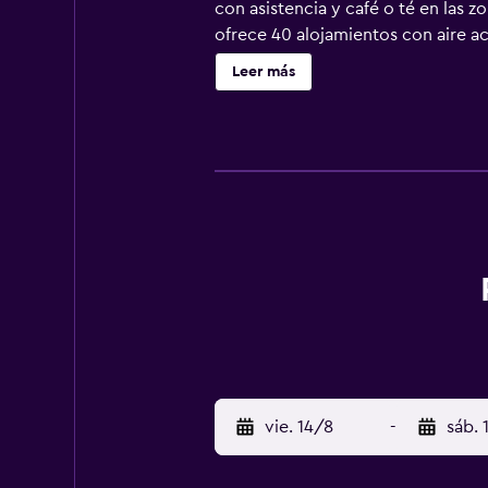
con asistencia y café o té en la
ofrece 40 alojamientos con aire ac
Se ofrece una Smart TV de 43 pulg
Leer más
a Internet wifi gratis con una velo
negocios incluyen escritorio y pan
gratuitas (pueden existir restricci
servicio nocturno de descubierta y
vie. 14/8
-
sáb. 