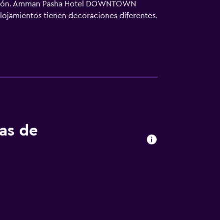
petición. Amman Pasha Hotel DOWNTOWN
alojamientos tienen decoraciones diferentes.
obernación de Amán, Jordania ofrece acceso
tivos). Los servicios para las personas de
 de larga distancia e internacionales son
 toallas y cambio de sábanas. Se ofrece
tas de