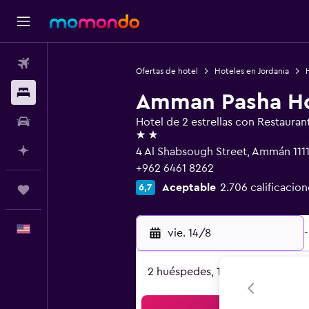
Vuelos
Ofertas de hotel
Hoteles en Jordania
Alojamientos
Amman Pasha Ho
Autos
Hotel de 2 estrellas con Restauran
2 estrellas
Planifica con IA
4 Al Shabsough Street, Ammán 111
+962 6461 8262
Aceptable
2.706 calificacion
6,7
Trips
Español
vie. 14/8
-
2 huéspedes, 1 habitación