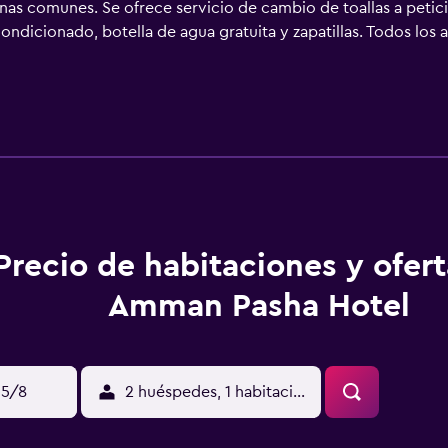
s zonas comunes. Se ofrece servicio de cambio de toallas a 
ondicionado, botella de agua gratuita y zapatillas. Todos los 
adas con canales por cable y Netflix. Este hotel en Amán, G
cidad de 250 Mbps o más (de 3 a 5 personas, o hasta 10 disposi
tallas de ordenador, además de teléfono; las llamadas locales,
ones). Es posible solicitar masajes en la habitación, cambio de
 servicio de limpieza todos los días.
Precio de habitaciones y ofer
Amman Pasha Hotel
15/8
2 huéspedes, 1 habitación