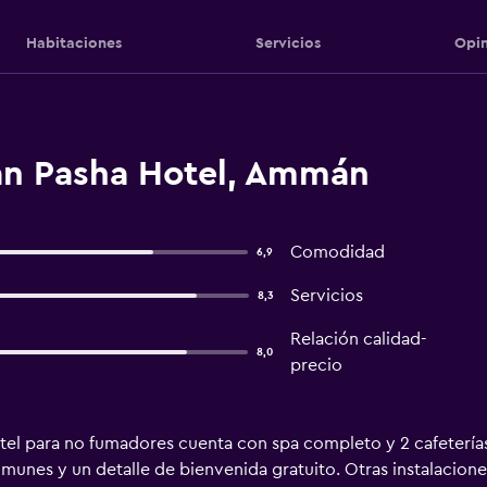
Habitaciones
Servicios
Opin
n Pasha Hotel, Ammán
Comodidad
6,9
Servicios
8,3
Relación calidad-
8,0
precio
tel para no fumadores cuenta con spa completo y 2 cafeterías
 comunes y un detalle de bienvenida gratuito. Otras instalacion