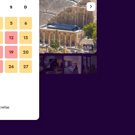
S
D
5
6
12
13
1/16
Otros
19
20
26
27
rellas