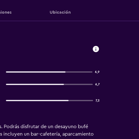
iones
Ubicación
6,9
6,7
7,2
. Podrás disfrutar de un desayuno bufé
es incluyen un bar-cafetería, aparcamiento