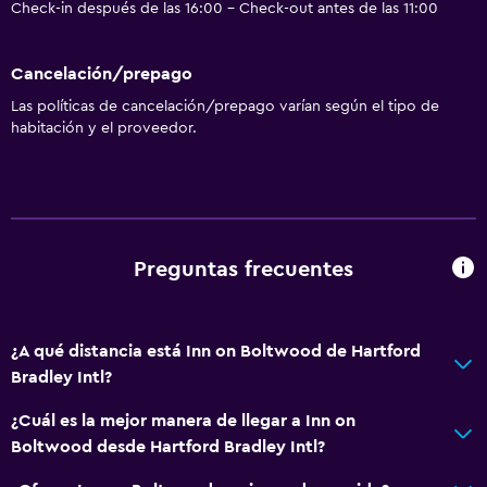
Check-in después de las 16:00 - Check-out antes de las 11:00
Toallas
Artículos de aseo gratis
Cancelación/prepago
Champú
Las políticas de cancelación/prepago varían según el tipo de
Alarma de humo
habitación y el proveedor.
Calefacción
Gel de ducha
Aire acondicionado
Papeleras
Preguntas frecuentes
Acondicionador
¿A qué distancia está Inn on Boltwood de Hartford
Baño
Bradley Intl?
Ducha
¿Cuál es la mejor manera de llegar a Inn on
Gorro de baño
Boltwood desde Hartford Bradley Intl?
Tina de baño