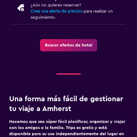
Estacionamiento en la calle
¿Aún no quieres reservar?
Crea una alerta de precios
para realizar un
Estacionamiento gratuito
seguimiento.
Lavandería
Servicios de lavandería/tintorería
Buscar ofertas de hotel
Plancha y tabla de planchar
Zona de trabajo
Fax/fotocopiadora
Escritorio
Una forma más fácil de gestionar
Actividades
tu viaje a Amherst
Juegos de mesa/rompecabezas
Hacemos que sea súper fácil planificar, organizar y viajar
Golf
con los amigos o la familia. Trips es gratis y está
disponible para su uso independientemente del lugar en