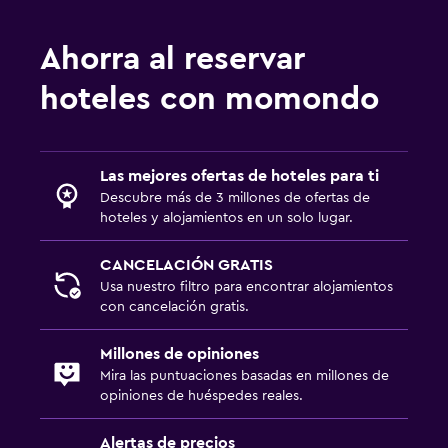
Comedor al aire libre
Chimenea exterior
Ahorra al reservar
Jardín
hoteles con momondo
Habitación
Enchufe cerca de la cama
Las mejores ofertas de hoteles para ti
Despertador
Descubre más de 3 millones de ofertas de
Armario o clóset
hoteles y alojamientos en un solo lugar.
CANCELACIÓN GRATIS
Salud y seguridad
Usa nuestro filtro para encontrar alojamientos
Limpieza diaria
con cancelación gratis.
Botiquín de primeros auxilios
Millones de opiniones
Caja fuerte
Mira las puntuaciones basadas en millones de
opiniones de huéspedes reales.
Estacionamiento y transporte
Alertas de precios