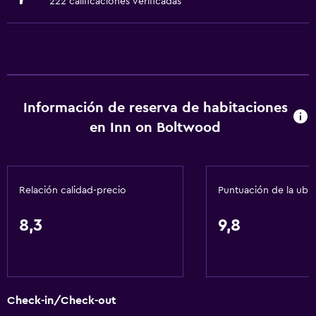
222 calificaciones verificadas
Ascensor disponible
Hipoalergénico
Almohada hipoalergénica
Tina de baño adaptada
Información de reserva de habitaciones
Para no fumadores
en Inn on Boltwood
Fregadero bajo
Almohada sin plumas
Plantas superiores accesibles por ascensor
Relación calidad-precio
Puntuación de la ubi
Servicios básicos
8,3
9,8
Wifi gratis
Wifi disponible en todas las instalaciones
Internet
Check-in/Check-out
Ropa de cama