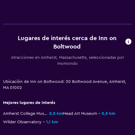
Servicio de habitaciones
Acceso con tarjeta
Recepción 24 horas
General
Lugares de interés cerca de Inn on
Boltwood
Ventana
Habitaciones familiares
Atracciones en Amherst, Massachusetts, seleccionadas por
momondo
Chimenea
Piso de parquet o madera noble
Ubicación de Inn on Boltwood: 30 Boltwood Avenue, Amherst,
Teléfono
MA 01002
Alfombrado
Mejores lugares de interés
Espacio de almacenamiento
Amherst College Museum of Natural History
0,5 km
Mead Art Museum
0,5 km
Sistema de entretenimiento
Wilder Observatory
1,1 km
Radio