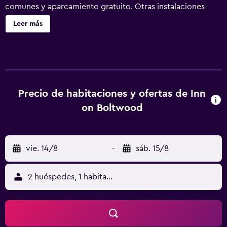
comunes y aparcamiento gratuito. Otras instalaciones
incluyen una terraza en la azotea, café o té en las zonas
Leer más
comunes y un centro de negocios. Se ofrece un servicio
de limpieza a petición. Inn on Boltwood ofrece 49
alojamientos con aire acondicionado, botella de agua
gratuita y cafetera y tetera. Se ofrece una televisión de
pantalla plana de 32 pulgadas con canales por satélite de
suscripción. Los baños están equipados con bañera o
Precio de habitaciones y ofertas de Inn
ducha y secador de pelo. Los huéspedes pueden navegar
on Boltwood
por la web gracias a nuestro acceso a Internet wifi gratis.
Los servicios para las personas de negocios incluyen
escritorio y teléfono; se ofrecen llamadas locales gratuitas
vie. 14/8
-
sáb. 15/8
(pueden existir restricciones). Es posible solicitar juegos
de cama hipoalergénicos y cambio de toallas. Se ofrece
servicio de limpieza todos los días. Los servicios de ocio y
2 huéspedes, 1 habitación
esparcimiento en este hotel incluyen gimnasio abierto las
24 horas.