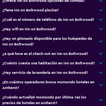
¿Ofrece Inn on Boltwood opciones de comida?
Secador de pelo
Aseo
¿Tiene Inn on Boltwood piscina?
Papel higiénico
¿Cuál es el número de teléfono de Inn on Boltwood?
Cepillo de dientes
¿Hay wifi en Inn on Boltwood?
Baño privado
¿Hay un gimnasio disponible para los huéspedes de
Ducha italiana
Inn on Boltwood?
Servicios y facilidades
¿A qué hora es el check-out en Inn on Boltwood?
Salas de conferencia
¿Cuánto cuesta una habitación en Inn on Boltwood?
Centro de negocios
¿Hay servicio de lavandería en Inn on Boltwood?
Servicio de despertador
¿En cuántos operadores busca momondo hoteles en
Servicio de conserjería
Amherst?
Caja fuerte
¿Cuándo actualizó momondo por última vez los
Instalaciones para reuniones
precios de hoteles en Amherst?