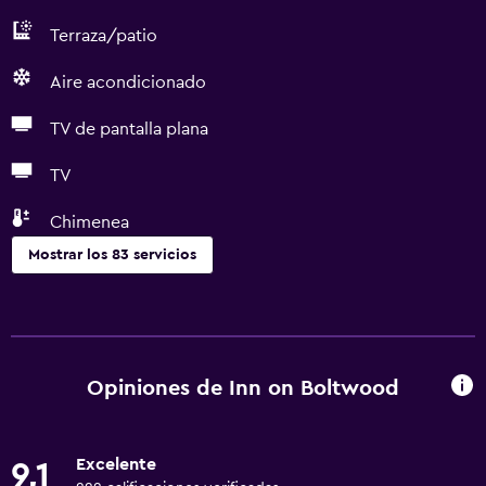
Terraza/patio
Aire acondicionado
TV de pantalla plana
TV
Chimenea
Mostrar los 83 servicios
Accesibilidad y adecuación
Unidad ubicada en la planta baja
Unidad accesible para personas en silla de ruedas
Opiniones de Inn on Boltwood
Accesibilidad
Ducha adaptada para silla de ruedas
Excelente
9,1
Ascensor