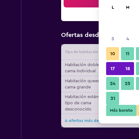
Bus
L
M
$134
Ofertas desde
/
Oferta m
3
4
Tipo de habitación
Proveedo
10
11
Habitación doble, 1
17
18
cama individual
Habitación queen, 1
24
25
cama grande
Habitación estándar,
31
tipo de cama
desconocido
Más barato
4 ofertas más de Club Wyndham Do