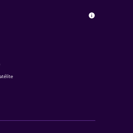
a
atélite