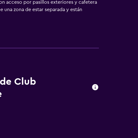
 acceso por pasillos exteriores y cafetera
e una zona de estar separada y están
yen cocina con frigorífico, placa de cocina,
. Se ofrece televisión por cable. Las
tuitos. En el alojamiento hay 2 bañeras de
imnasio. Se pueden practicar las actividades
s posible que se aplique un recargo).
 de Club
e