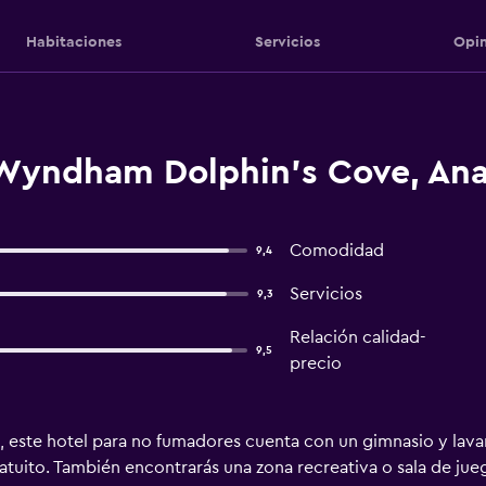
Habitaciones
Servicios
Opin
 Wyndham Dolphin's Cove, An
Comodidad
9,4
Servicios
9,3
Relación calidad-
9,5
precio
, este hotel para no fumadores cuenta con un gimnasio y lavand
uito. También encontrarás una zona recreativa o sala de juego