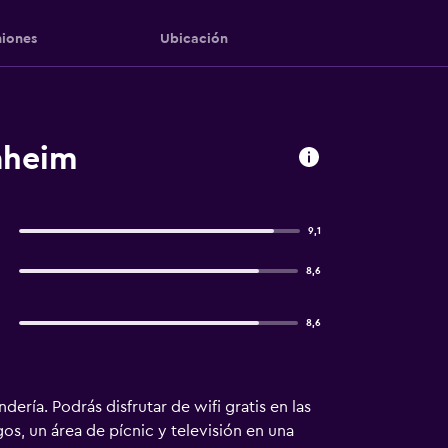
iones
Ubicación
aheim
9,1
8,6
8,6
ería. Podrás disfrutar de wifi gratis en las
s, un área de pícnic y televisión en una