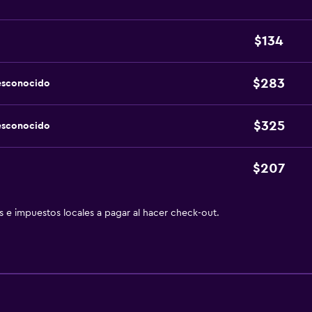
$134
$283
esconocido
$325
esconocido
$207
as e impuestos locales a pagar al hacer check-out.