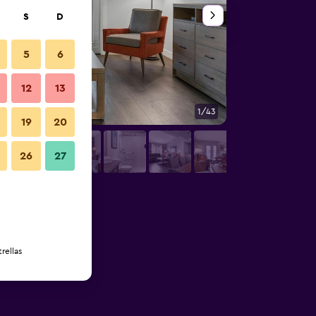
S
D
5
6
12
13
1/43
Sala de estar
19
20
26
27
rellas