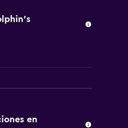
lphin's
ento
ciones en
te