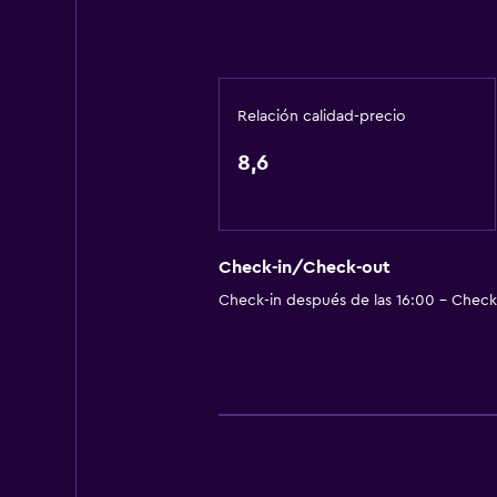
Secador de pelo
Aseo
Papel higiénico
Relación calidad-precio
Baño privado
8,6
General
Habitaciones familiares
Zona de estar
Check-in/Check-out
Teléfono
Check-in después de las 16:00 - Check-
Alfombrado
Actividades
Sala de juegos
Minigolf