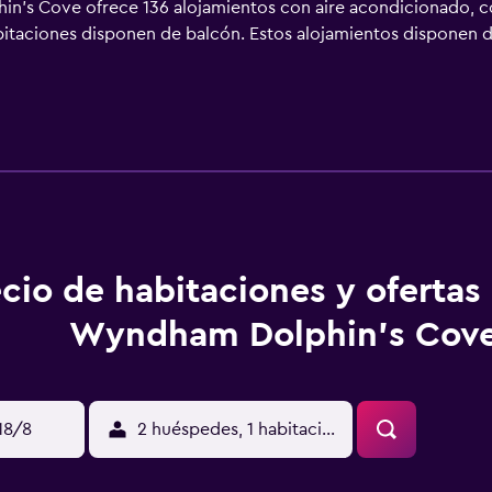
's Cove ofrece 136 alojamientos con aire acondicionado, con
abitaciones disponen de balcón. Estos alojamientos disponen d
rimonio. En este hotel de 3 estrellas, los alojamientos inclu
. Este hotel en Anaheim ofrece acceso a Internet wifi gratis
a de planchar con plancha y artículos de higiene personal gra
ire libre. Otros servicios de ocio y esparcimiento incluyen g
ican más abajo en las instalaciones o cerca del alojamiento (e
cio de habitaciones y ofertas
Wyndham Dolphin's Cov
18/8
2 huéspedes, 1 habitación