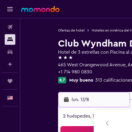
Vuelos
Ofertas de hotel
Hoteles en América del 
Alojamientos
Club Wyndham D
Autos
Hotel de 3 estrellas con Piscina al a
3 estrellas
Planifica con IA
465 West Orangewood Avenue, A
+1 714 980 0830
Muy bueno
313 calificacione
8,7
Trips
Español
lun. 17/8
-
2 huéspedes, 1 habitación