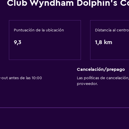
Club Wyndham Dolphin's C
Reproductor de CD
TV
Reproductor de DVD
Puntuación de la ubicación
Distancia al centro
9,3
1,8 km
Aire libre
Terraza/patio
Terraza
Cancelación/prepago
Área de picnic
out antes de las 10:00
Las políticas de cancelación
proveedor.
Piscina y spa
Bañera de hidromasaje
Piscina al aire libre