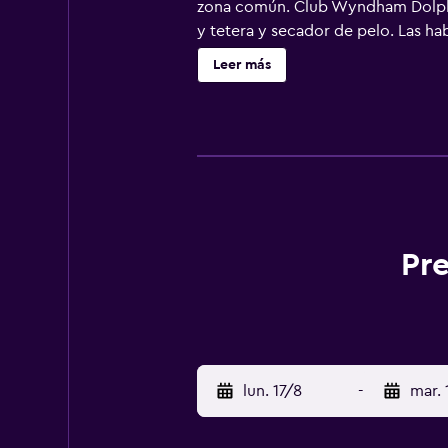
zona común. Club Wyndham Dolphin
y tetera y secador de pelo. Las h
amueblados con sofá cama de de mat
Leer más
microondas y comedor independiente
habitaciones también incluyen tabl
hidromasaje además de piscina al a
de ocio y esparcimiento que se ind
Pre
lun. 17/8
-
mar. 