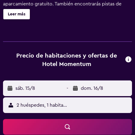
aparcamiento gratuito. También encontrarás pistas de
tenis al aire libre, pistas de tenis cubiertas y una sauna.
Leer más
Hotel Momentum ofrece 52 alojamientos con caja fuerte y
secador de pelo. Las habitaciones disponen de balcón.
Este hotel en Anif ofrece acceso a Internet wifi gratis. Los
baños están equipados con ducha. Entre las comodidades
especialmente pensadas para las personas en viaje de
negocios se incluyen oficinas, escritorio y teléfono. Es
Precio de habitaciones y ofertas de
posible solicitar juegos de cama hipoalergénicos y tabla
Hotel Momentum
de planchar con plancha. Se ofrece servicio de limpieza
todos los días. Este hotel dispone de 8 pistas de tenis al
aire libre y 6 pistas de tenis cubiertas. Además de una
sáb. 15/8
-
dom. 16/8
piscina de temporada, los servicios de ocio y
esparcimiento incluyen sauna. Se pueden practicar las
actividades de ocio y esparcimiento que se indican más
2 huéspedes, 1 habitación
abajo en las instalaciones o cerca del alojamiento (es
posible que se aplique un recargo).