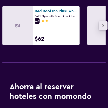
Red Roof Inn Plus+ Ann Arbor - U of Michigan North
3621 Plymouth Road, Ann Arbor, MI
2 estrellas
6,7
$62
Ahorra al reservar
hoteles con momondo