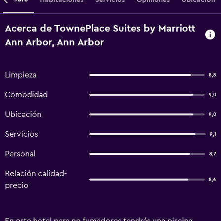
Acerca de TownePlace Suites by Marriott
Ann Arbor, Ann Arbor
Limpieza
8,8
Comodidad
9,0
Ubicación
9,0
Servicios
9,1
Personal
8,7
Relación calidad-
8,6
precio