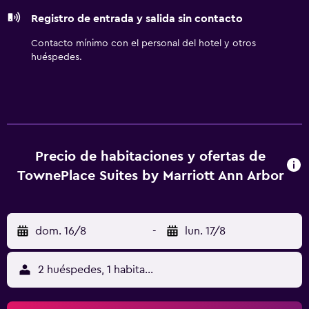
tabla de planchar con plancha y cortinas opacas. Es
Registro de entrada y salida sin contacto
posible solicitar cambio de toallas y cambio de sábanas.
Se ofrece servicio de limpieza cada semana. Los servicios
Contacto mínimo con el personal del hotel y otros
de ocio y esparcimiento en este hotel incluyen una piscina
huéspedes.
cubierta y gimnasio.
Precio de habitaciones y ofertas de
TownePlace Suites by Marriott Ann Arbor
dom. 16/8
-
lun. 17/8
2 huéspedes, 1 habitación