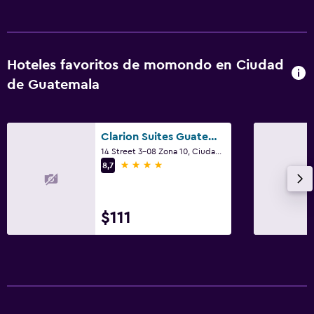
Lavandería
Servicio de planchado
Servicios de lavandería/tintorería
Hoteles favoritos de momondo en Ciudad
Plancha y tabla de planchar
de Guatemala
Comedor
Clarion Suites Guatemala City
Menús para dietas especiales (bajo petición)
14 Street 3-08 Zona 10, Ciudad de Guatemala
Microondas
4 estrellas
8,7
Nevera
Cafetera
$111
Gimnasio
Gimnasio
Gimnasio
Tenis