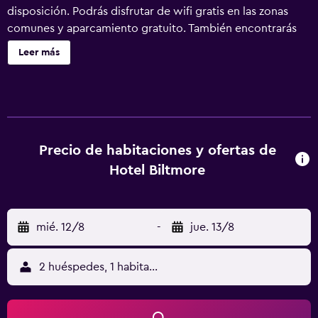
disposición. Podrás disfrutar de wifi gratis en las zonas
comunes y aparcamiento gratuito. También encontrarás
servicio de recepción 24 horas, televisión en una zona
Leer más
común y cajero o servicios bancarios. Hotel Biltmore
Guatemala ofrece 116 alojamientos con aire
acondicionado, caja fuerte (cabe un portátil) y cafetera y
tetera. Las camas están vestidas con edredón de plumas.
Se ofrece una Smart TV de 55 pulgadas con canales por
cable. Los baños están equipados con ducha con cabezal
Precio de habitaciones y ofertas de
de ducha tipo lluvia, artículos de higiene personal
Hotel Biltmore
gratuitos y secador de pelo. Los huéspedes pueden
navegar por la web gracias a nuestro acceso a Internet
wifi gratis. Los servicios para las personas de negocios
mié. 12/8
-
jue. 13/8
incluyen escritorio y teléfono; se ofrecen llamadas locales
gratuitas (pueden existir restricciones). Las habitaciones
también incluyen tabla de planchar con plancha y cortinas
2 huéspedes, 1 habitación
opacas. Se ofrece servicio de limpieza todos los días.