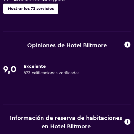
Mostrar los 72 servicios
Servicios y facilidades
Cajero automático/banco
Centro de negocios
Opiniones de Hotel Biltmore
Renta de autos
Servicio de despertador
Excelente
9,0
Servicio de conserjería
873 calificaciones verificadas
Caja fuerte
Instalaciones para reuniones
Servicio de habitaciones
Acceso con llave
Información de reserva de habitaciones
Acceso con tarjeta
en Hotel Biltmore
Botella de agua