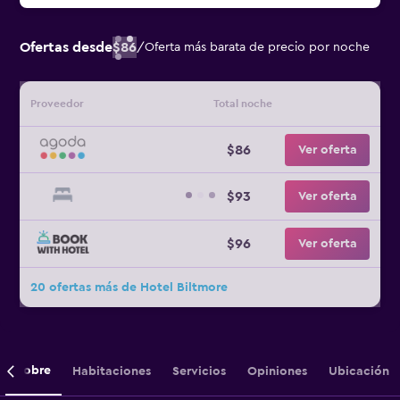
Ofertas desde
$86
/
Oferta más barata de precio por noche
Proveedor
Total noche
$86
Ver oferta
$93
Ver oferta
$96
Ver oferta
20 ofertas más de Hotel Biltmore
Sobre
Habitaciones
Servicios
Opiniones
Ubicación