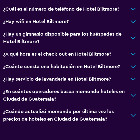
Salud y seguridad
¿Cuál es el número de teléfono de Hotel Biltmore?
Limpieza diaria
¿Hay wifi en Hotel Biltmore?
Botiquín de primeros auxilios
Cámaras CCTV en zonas comunes
¿Hay un gimnasio disponible para los huéspedes de
Hotel Biltmore?
Cámaras CCTV en el exterior
Seguridad las 24 horas
¿A qué hora es el check-out en Hotel Biltmore?
Caja fuerte
¿Cuánto cuesta una habitación en Hotel Biltmore?
¿Hay servicio de lavandería en Hotel Biltmore?
Baño
Ducha
¿En cuántos operadores busca momondo hoteles en
Ciudad de Guatemala?
Secador de pelo
Aseo
¿Cuándo actualizó momondo por última vez los
precios de hoteles en Ciudad de Guatemala?
Papel higiénico
Baño privado