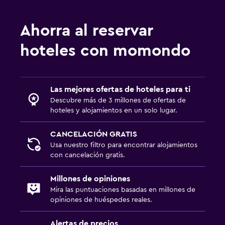
Estacionamiento y transporte
Ahorra al reservar
Traslado aeropuerto
hoteles con momondo
Estacionamiento gratuito
Habitación
Las mejores ofertas de hoteles para ti
Descubre más de 3 millones de ofertas de
Perchero
hoteles y alojamientos en un solo lugar.
Armario o clóset
CANCELACIÓN GRATIS
Usa nuestro filtro para encontrar alojamientos
Zona de trabajo
con cancelación gratis.
Caja fuerte para laptops
Escritorio
Millones de opiniones
Mira las puntuaciones basadas en millones de
opiniones de huéspedes reales.
Ideal para familias
Cuidado de niños o guardería
Alertas de precios