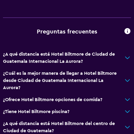
Estacionamiento accesible
Para no fumadores
Lavabo bajo
Preguntas frecuentes
Inodoro con barras de apoyo
Plantas superiores accesibles por ascensor
¿A qué distancia está Hotel Biltmore de Ciudad de
Guatemala Internacional La Aurora?
Actividades
Zoológico
¿Cuál es la mejor manera de llegar a Hotel Biltmore
desde Ciudad de Guatemala Internacional La
Tienda de regalos
Aurora?
Casino
¿Ofrece Hotel Biltmore opciones de comida?
Salón de belleza
Bolera
¿Tiene Hotel Biltmore piscina?
Compras
¿A qué distancia está Hotel Biltmore del centro de
Ciudad de Guatemala?