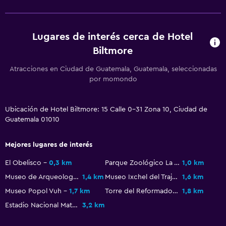
General
Zona de estar
Lugares de interés cerca de Hotel
Vista al jardín
Biltmore
Posibilidad de habitaciones conectadas
Atracciones en Ciudad de Guatemala, Guatemala, seleccionadas
Teléfono
por momondo
Espacio de almacenamiento
Ubicación de Hotel Biltmore: 15 Calle 0-31 Zona 10, Ciudad de
Guatemala 01010
Sistema de entretenimiento
TV de pantalla plana
Mejores lugares de interés
Sala de estar/TV compartida
El Obelisco
0,3 km
Parque Zoológico La Aurora
1,0 km
TV por cable o vía satélite
Museo de Arqueología y Etnología
1,4 km
Museo Ixchel del Traje Indígena
1,6 km
TV
Museo Popol Vuh
1,7 km
Torre del Reformador
1,8 km
Estadio Nacional Mateo Flores
3,2 km
Lavandería