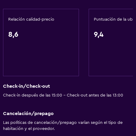
Recepción 24 horas
Relación calidad-precio
Puntuación de la ubi
Servicios básicos
Wifi gratis
8,6
9,4
Internet
Toallas
Extinguidor
Artículos de aseo gratis
Alarma de humo
Check-in/Check-out
Aire acondicionado
Check-in después de las 15:00 - Check-out antes de las 13:00
Papeleras
Cancelación/prepago
Accesibilidad y adecuación
Las políticas de cancelación/prepago varían según el tipo de
Accesibilidad
habitación y el proveedor.
Ascensor