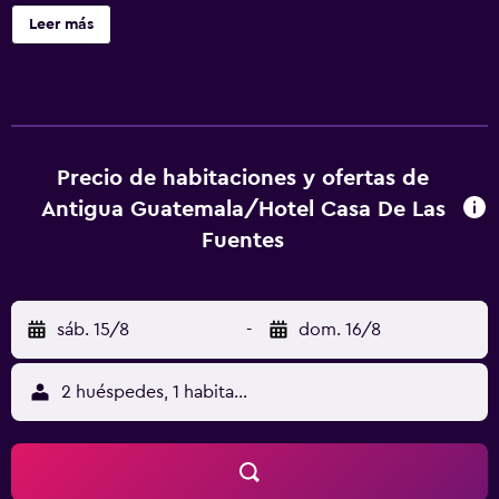
servicios de conserjería, servicio de tintorería y
Leer más
lavandería. Hotel Casa de las Fuentes ofrece 26
alojamientos con artículos de higiene personal gratuitos.
Se ofrece una televisión de pantalla plana de 32 pulgadas
con canales por cable. Los baños están equipados con
ducha. Este hotel en Antigua Guatemala ofrece acceso a
Internet wifi gratis. Se ofrece servicio de limpieza todos
Precio de habitaciones y ofertas de
los días.
Antigua Guatemala/Hotel Casa De Las
Fuentes
sáb. 15/8
-
dom. 16/8
2 huéspedes, 1 habitación