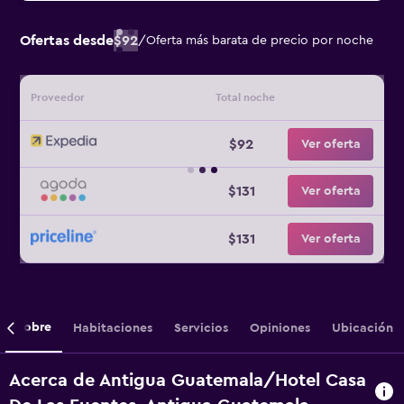
Ofertas desde
$92
/
Oferta más barata de precio por noche
Proveedor
Total noche
$92
Ver oferta
$131
Ver oferta
$131
Ver oferta
Sobre
Habitaciones
Servicios
Opiniones
Ubicación
Acerca de Antigua Guatemala/Hotel Casa