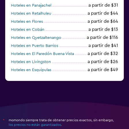
a partir de $31
Hoteles en Panajachel
a partir de $44
Hoteles en Retalhuleu
a partir de $64
Hoteles en Flores
a partir de $13
Hoteles en Cobán
a partir de $116
Hoteles en Quetzaltenango
a partir de $41
Hoteles en Puerto Barrios
a partir de $32
Hoteles en El Paredón Buena Vista
a partir de $26
Hoteles en Livingston
a partir de $49
Hoteles en Esquipulas
a partir de $40
Hoteles en San Juan La Laguna
momondo siempre trata de obtener precios exactos, sin embargo,
*
los precios no están garantizados
.