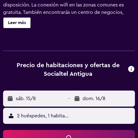
disposición. La conexión wifi en las zonas comunes es
gratuita. También encontrarás un centro de negocios,
lavandería y asistencia turística y para la compra de
Leer más
entradas. Socialtel Antigua ofrece 44 alojamientos con
ventilador de techo. Este albergue en Antigua Guatemala
ofrece acceso a Internet wifi gratis. Los baños están
equipados con ducha. Se ofrece servicio de limpieza
todos los días. Los servicios de ocio y esparcimiento en
este albergue incluyen una piscina al aire libre. Se pueden
Precio de habitaciones y ofertas de
practicar las actividades de ocio y esparcimiento que se
Socialtel Antigua
indican más abajo en las instalaciones o cerca del
alojamiento (es posible que se aplique un recargo).
sáb. 15/8
-
dom. 16/8
2 huéspedes, 1 habitación