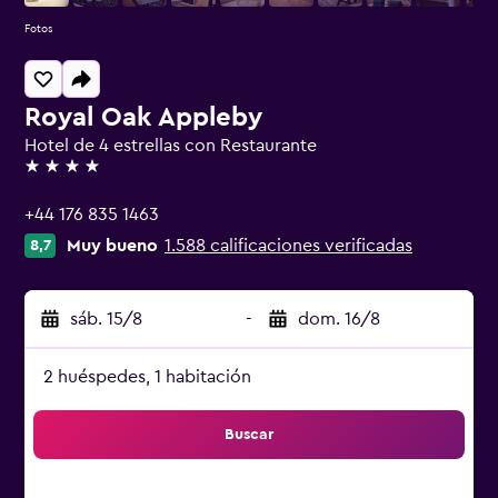
Fotos
Royal Oak Appleby
Hotel de 4 estrellas con Restaurante
4 estrellas
+44 176 835 1463
Muy bueno
1.588 calificaciones verificadas
8,7
sáb. 15/8
-
dom. 16/8
2 huéspedes, 1 habitación
Buscar