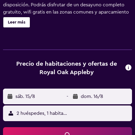
disposición. Podrás disfrutar de un desayuno completo
gratuito, wifi gratis en las zonas comunes y aparcamiento
gratuito. También encontrarás un jardín, un área de pícnic
Leer más
y una caja fuerte en la recepción. Royal Oak Appleby
ofrece 9 alojamientos con cafetera y tetera y secador de
pelo. Estos alojamientos con mobiliario y decoración
diferentes disponen de escritorio. Se ofrece una televisión
LCD de 30 pulgadas con canales por cable. Los baños
están equipados con ducha. Los huéspedes pueden
Precio de habitaciones y ofertas de
navegar por la web gracias a nuestro acceso a Internet
Royal Oak Appleby
wifi gratis. Se ofrece servicio de limpieza todos los días.
sáb. 15/8
-
dom. 16/8
2 huéspedes, 1 habitación