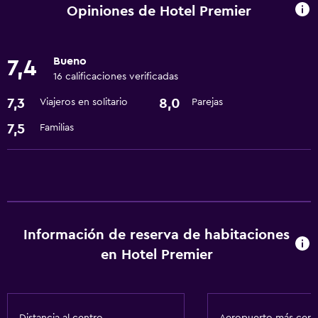
Centro de negocios
Opiniones de Hotel Premier
Cambio de divisas
Instalaciones para reuniones
Bueno
7,4
Recepción 24 horas
16 calificaciones verificadas
7,3
8,0
Viajeros en solitario
Parejas
Comedor
7,5
Familias
Restaurante
Microondas
Nevera
Lavandería
Información de reserva de habitaciones
Lavandería
en Hotel Premier
Servicios de lavandería/tintorería
Estacionamiento y transporte