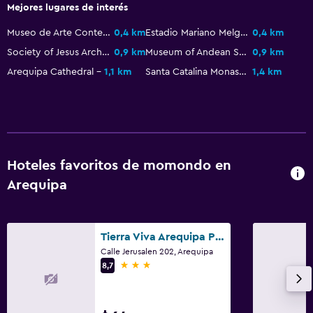
Mejores lugares de interés
Museo de Arte Contemporáneo de Arequipa
0,4 km
Estadio Mariano Melgar
0,4 km
Society of Jesus Architectural Complex
0,9 km
Museum of Andean Sanctuaries
0,9 km
Arequipa Cathedral
1,1 km
Santa Catalina Monastery
1,4 km
Hoteles favoritos de momondo en
Arequipa
Tierra Viva Arequipa Plaza
Calle Jerusalen 202, Arequipa
3 estrellas
8,7