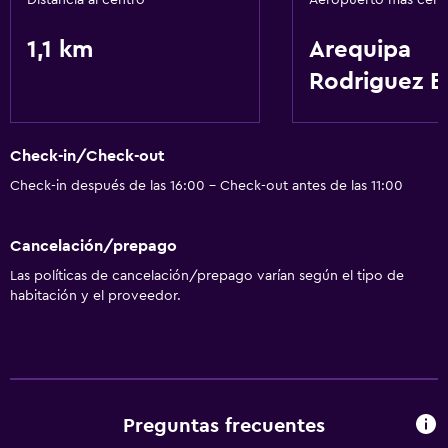
Distancia al centro
Aeropuerto más cer
Traslado aeropuerto
1,1 km
Arequipa
Accesibilidad y adecuación
Rodriguez B
Áreas designadas para fumadores
Actividades
Check-in/Check-out
Senderismo
Check-in después de las 16:00 - Check-out antes de las 11:00
General
Cancelación/prepago
Espacio de almacenamiento
Las políticas de cancelación/prepago varían según el tipo de
habitación y el proveedor.
Salud y seguridad
Caja fuerte
Ideal para familias
Preguntas frecuentes