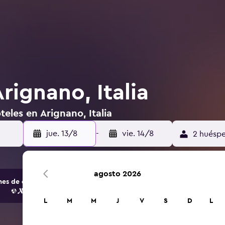
rignano, Italia
eles en Arignano, Italia
jue. 13/8
-
vie. 14/8
2 huéspe
agosto 2026
s de opciones de hoteles y alojamientos.
L
M
M
J
V
S
D
L