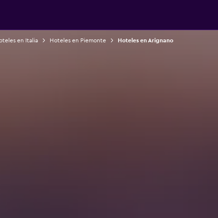
teles en Italia
Hoteles en Piemonte
Hoteles en Arignano