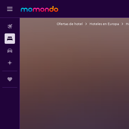
Ofertas de hotel
Hoteles en Europa
Ho
Vuelos
Alojamientos
Autos
Planifica con IA
Trips