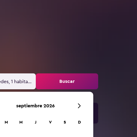
Buscar
des, 1 habitación
septiembre 2026
M
M
J
V
S
D