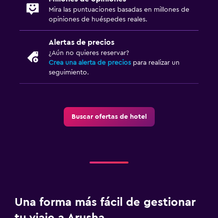
Mira las puntuaciones basadas en millones de
Accesibilidad y adecuación
opiniones de huéspedes reales.
Ascensor
Alertas de precios
Habitación hipoalergénica
¿Aún no quieres reservar?
Para no fumadores
Crea una alerta de precios
para realizar un
seguimiento.
Áreas designadas para fumadores
Entrada privada
Lavandería
Buscar ofertas de hotel
Lavandería
Servicio de planchado
Servicios de lavandería/tintorería
Plancha para pantalones
Una forma más fácil de gestionar
Ideal para familias
tu viaje a Arusha