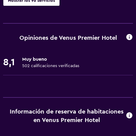
Mostrar los 96 servicios
Servicios y facilidades
Salas de conferencia
Centro de negocios
Opiniones de Venus Premier Hotel
Renta de autos
Servicio de despertador
Muy bueno
8,1
Servicio de conserjería
502 calificaciones verificadas
Caja fuerte
Cambio de divisas
Instalaciones para reuniones
Minimercado en las instalaciones
Información de reserva de habitaciones
Servicio de habitaciones
en Venus Premier Hotel
Mostrador de información turística
Acceso con tarjeta