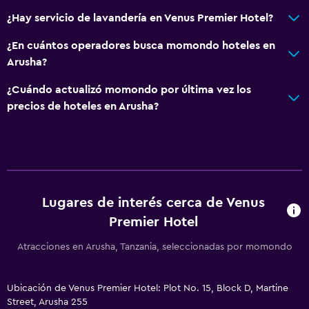
Restaurante
¿Hay servicio de lavandería en Venus Premier Hotel?
Bar/lounge
Desayuno en la habitación
¿En cuántos operadores busca momondo hoteles en
Arusha?
Tetera/cafetera
La comida se puede entregar en el alojamiento
¿Cuándo actualizó momondo por última vez los
precios de hoteles en Arusha?
Cafetera
General
Pantuflas
Posibilidad de habitaciones conectadas
Lugares de interés cerca de Venus
Habitaciones insonorizadas
Premier Hotel
Vista a punto de interés
Atracciones en Arusha, Tanzania, seleccionadas por momondo
Casilleros
Teléfono
Ubicación de Venus Premier Hotel: Plot No. 15, Block D, Martine
Street, Arusha 255
Vista a la montaña