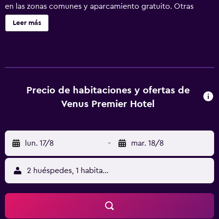
en las zonas comunes y aparcamiento gratuito. Otras
instalaciones incluyen un bar o lounge, un bar-cafetería y
Leer más
salas de tratamientos o masajes. Venus Premier Hotel
ofrece 53 alojamientos con caja fuerte y botella de agua
gratuita. Las camas están vestidas con ropa de cama de
alta calidad. Se ofrece una televisión LCD de 39 pulgadas
con canales por cable de suscripción. Los baños están
equipados con ducha, albornoces, zapatillas y artículos de
Precio de habitaciones y ofertas de
higiene personal gratuitos. Este hotel en Arusha ofrece
Venus Premier Hotel
acceso a Internet wifi gratis. Los servicios para las
personas de negocios incluyen escritorio y teléfono. Las
habitaciones también incluyen cafetera y tetera y secador
lun. 17/8
-
mar. 18/8
de pelo. Se ofrece servicio de limpieza todos los días y es
posible solicitar tabla de planchar con plancha. Los
servicios de ocio y esparcimiento en este hotel incluyen
2 huéspedes, 1 habitación
un centro de bienestar abierto las 24 horas. Se pueden
practicar las actividades de ocio y esparcimiento que se
indican más abajo en las instalaciones o cerca del
alojamiento (es posible que se aplique un recargo).