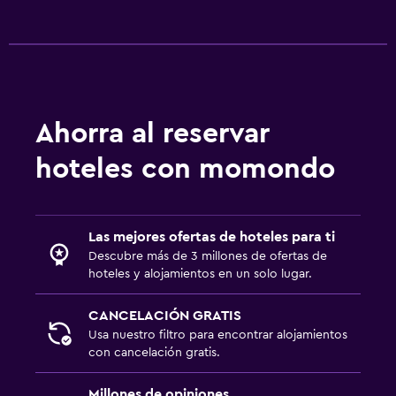
Salud y seguridad
Limpieza diaria
Botiquín de primeros auxilios
Cámaras CCTV en zonas comunes
Cámaras CCTV en el exterior
Ahorra al reservar
Mosquitera
hoteles con momondo
Seguridad las 24 horas
Estacionamiento y transporte
Las mejores ofertas de hoteles para ti
Estacionamiento en la calle
Descubre más de 3 millones de ofertas de
hoteles y alojamientos en un solo lugar.
Traslado al aeropuerto (con cargos)
Estacionamiento gratuito
CANCELACIÓN GRATIS
Usa nuestro filtro para encontrar alojamientos
Estacionamiento privado
con cancelación gratis.
Servicio de traslado (cargo adicional)
Millones de opiniones