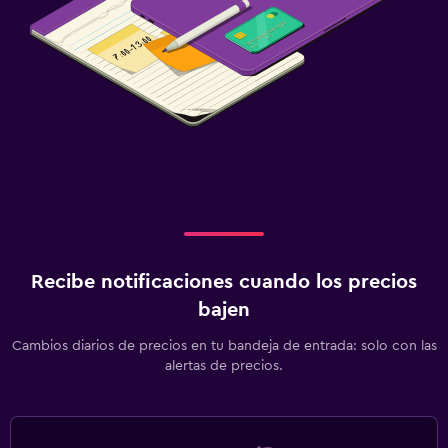
Zona de trabajo
Fax/fotocopiadora
Escritorio
Spa
Masajes
Spa
Aire libre
Recibe notificaciones cuando los precios
Terraza/patio
bajen
Actividades
Cambios diarios de precios en tu bandeja de entrada: solo con las
alertas de precios.
Casino