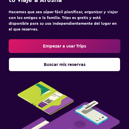
Cuna/cama nido disponibles
Comidas para niños
Hacemos que sea súper fácil planificar, organizar y viajar
con los amigos o la familia. Trips es gratis y está
Buffet infantil
disponible para su uso independientemente del lugar en
el que reserves.
Servicios de cuidado de niños (con cargos)
Empezar a usar Trips
Sistema de entretenimiento
TV de pantalla plana
Buscar mis reservas
TV por cable o vía satélite
TV
Habitación
Enchufe cerca de la cama
Perchero
Armario o clóset