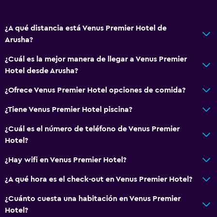
Artículos de aseo gratis
Champú
¿A qué distancia está Venus Premier Hotel de
Alarma de humo
Arusha?
Gel de ducha
¿Cuál es la mejor manera de llegar a Venus Premier
Aire acondicionado
Hotel desde Arusha?
Toallas/ropa de cama (cargo adicional)
¿Ofrece Venus Premier Hotel opciones de comida?
Papeleras
¿Tiene Venus Premier Hotel piscina?
Acondicionador
¿Cuál es el número de teléfono de Venus Premier
Comedor
Hotel?
Tetera eléctrica
¿Hay wifi en Venus Premier Hotel?
Almuerzos para llevar
¿A qué hora es el check-out en Venus Premier Hotel?
Menús para dietas especiales (bajo petición)
¿Cuánto cuesta una habitación en Venus Premier
Bar de tapas
Hotel?