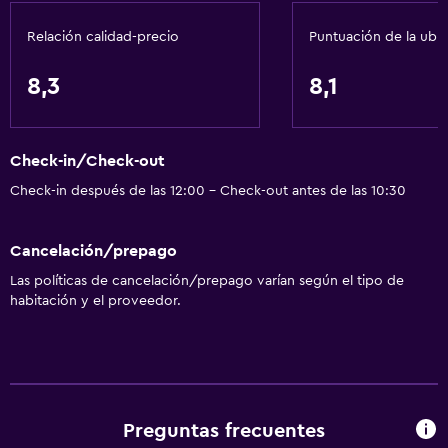
Masaje de pies
Relación calidad-precio
Puntuación de la ubi
Check-out exprés
Botella de agua
8,3
8,1
Check-in/check-out privado
Recepción 24 horas
Check-in/Check-out
Check-in después de las 12:00 - Check-out antes de las 10:30
Servicios básicos
Wifi gratis
Cancelación/prepago
Dispositivo hotspot móvil
Las políticas de cancelación/prepago varían según el tipo de
Wifi disponible en todas las instalaciones
habitación y el proveedor.
Internet
Ropa de cama
Toallas
Extinguidor
Preguntas frecuentes