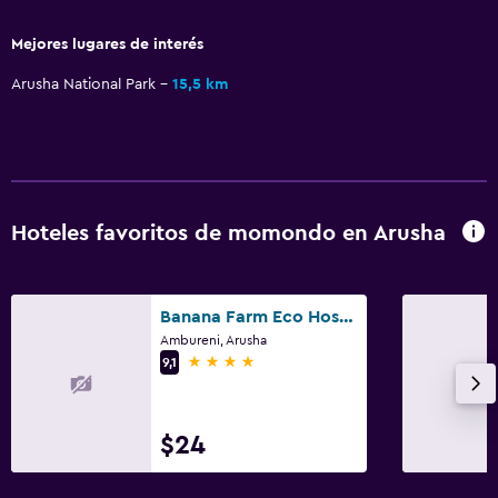
Piso de mosaico/mármol
Mejores lugares de interés
Vista a la ciudad
Arusha National Park
15,5 km
Espacio de almacenamiento
Baño
Ducha
Gorro de baño
Hoteles favoritos de momondo en Arusha
Secador de pelo
Aseo
Banana Farm Eco Hostel
Papel higiénico
Ambureni, Arusha
4 estrellas
9,1
Cepillo de dientes
Albornoz
$24
Baño privado