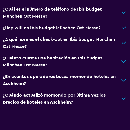
Piso de parquet o madera noble
¿Cuál es el número de teléfono de Ibis budget
München Ost Messe?
Habitaciones insonorizadas
Insonorización
¿Hay wifi en Ibis budget München Ost Messe?
Espacio de almacenamiento
¿A qué hora es el check-out en Ibis budget München
Ost Messe?
Salud y seguridad
¿Cuánto cuesta una habitación en Ibis budget
Limpieza diaria
München Ost Messe?
Botiquín de primeros auxilios
¿En cuántos operadores busca momondo hoteles en
Cámaras CCTV en zonas comunes
Aschheim?
Cámaras CCTV en el exterior
¿Cuándo actualizó momondo por última vez los
precios de hoteles en Aschheim?
Servicios y facilidades
Caja fuerte
Minimercado en las instalaciones