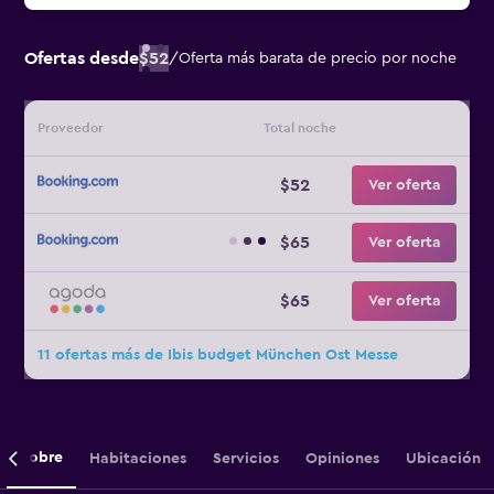
Ofertas desde
$52
/
Oferta más barata de precio por noche
Proveedor
Total noche
$52
Ver oferta
$65
Ver oferta
$65
Ver oferta
11 ofertas más de Ibis budget München Ost Messe
Sobre
Habitaciones
Servicios
Opiniones
Ubicación