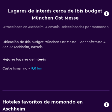
Mostrador de información turística
Lugares de interés cerca de Ibis budget
Check-out exprés
München Ost Messe
Habitación
Atracciones en Aschheim, Alemania, seleccionadas por momondo
Enchufe cerca de la cama
Despertador
Ubicación de Ibis budget München Ost Messe: Bahnhofstrasse 4,
85609 Aschheim, Bavaria
Perchero
Mejores lugares de interés
Comedor
Castle Ismaning
9,0 km
La comida se puede entregar en el alojamiento
Máquina expendedora (bebidas)
Máquina expendedora (botanas)
Estacionamiento y transporte
Hoteles favoritos de momondo en
Aschheim
Estacionamiento