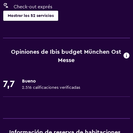
Check-out exprés
Mostrar los 52 servicios
Servicios básicos
Wifi gratis
Wifi disponible en todas las instalaciones
Opiniones de Ibis budget München Ost
Internet
Messe
Ropa de cama
Toallas
Bueno
7,7
Extinguidor
2.516 calificaciones verificadas
Artículos de aseo gratis
Champú
Calefacción
Gel de ducha
Información de reserva de habitaciones