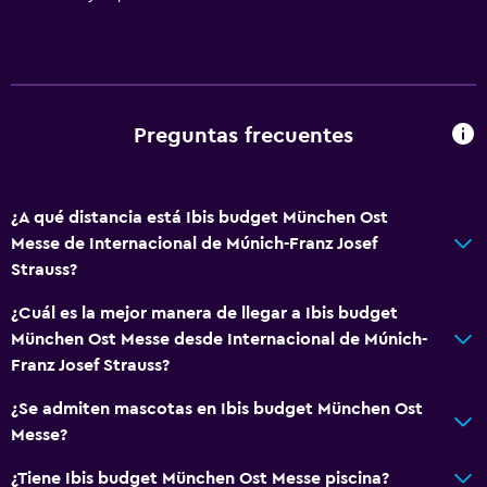
Baño
Ducha
Inodoro con cisterna alta
Preguntas frecuentes
Aseo
Papel higiénico
¿A qué distancia está Ibis budget München Ost
Baño privado
Messe de Internacional de Múnich-Franz Josef
Strauss?
Sistema de entretenimiento
¿Cuál es la mejor manera de llegar a Ibis budget
Radio
München Ost Messe desde Internacional de Múnich-
TV de pantalla plana
Franz Josef Strauss?
TV por cable o vía satélite
¿Se admiten mascotas en Ibis budget München Ost
TV
Messe?
¿Tiene Ibis budget München Ost Messe piscina?
General