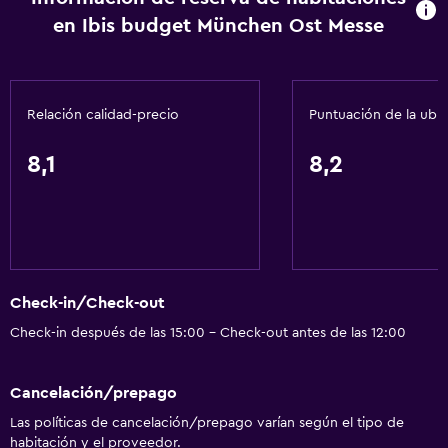
Aire acondicionado
en Ibis budget München Ost Messe
Papeleras
Accesibilidad y adecuación
Relación calidad-precio
Puntuación de la ubi
Habitaciones para no fumadores disponibles
Mascotas permitidas bajo consulta (pueden aplicar cargos
8,1
8,2
extra)
Accesibilidad
Ascensor
Ascensor disponible
Check-in/Check-out
Estacionamiento accesible
Check-in después de las 15:00 - Check-out antes de las 12:00
Almohada sin plumas
Inodoro con barras de apoyo
Cancelación/prepago
Plantas superiores accesibles por ascensor
Las políticas de cancelación/prepago varían según el tipo de
Áreas designadas para fumadores
habitación y el proveedor.