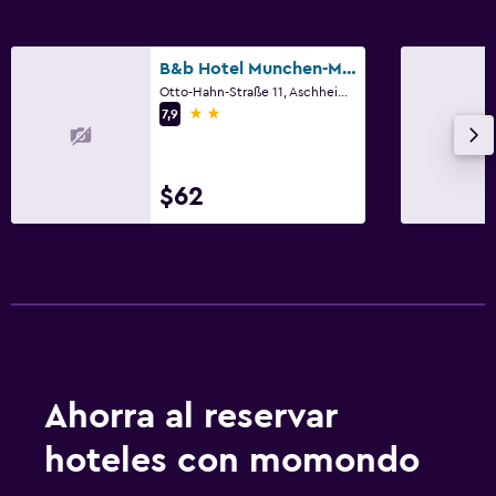
Estacionamiento privado
B&b Hotel Munchen-Messe
Zona de trabajo
Otto-Hahn-Straße 11, Aschheim, Bavaria
2 estrellas
7,9
Escritorio
$62
Ahorra al reservar
hoteles con momondo