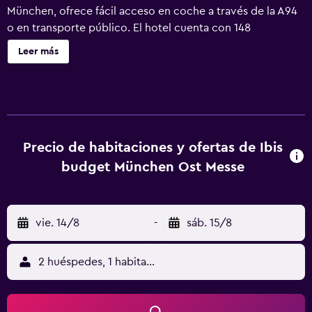
München, ofrece fácil acceso en coche a través de la A94
o en transporte público. El hotel cuenta con 148
habitaciones renovadas con capacidad para hasta 2
Leer más
adultos y 1 niño menor de 12 años, WIFI de alta velocidad
gratuito, desayuno tipo bufé y aparcamiento (6 EUR por
noche).
Precio de habitaciones y ofertas de Ibis
budget München Ost Messe
vie. 14/8
-
sáb. 15/8
2 huéspedes, 1 habitación