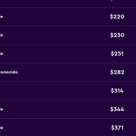
$220
de
$230
de
$251
de
$282
sconocido
$314
$344
de
$371
de