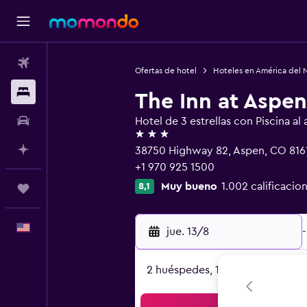
Vuelos
Ofertas de hotel
Hoteles en América del 
Alojamientos
The Inn at Aspen
Autos
Hotel de 3 estrellas con Piscina al a
3 estrellas
Planifica con IA
38750 Highway 82, Aspen, CO 816
+1 970 925 1500
Muy bueno
1.002 calificacio
8,1
Trips
Español
jue. 13/8
-
2 huéspedes, 1 habitación