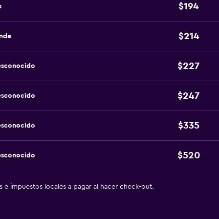
$194
s
$214
ande
$227
esconocido
$247
esconocido
$335
esconocido
$520
esconocido
as e impuestos locales a pagar al hacer check-out.