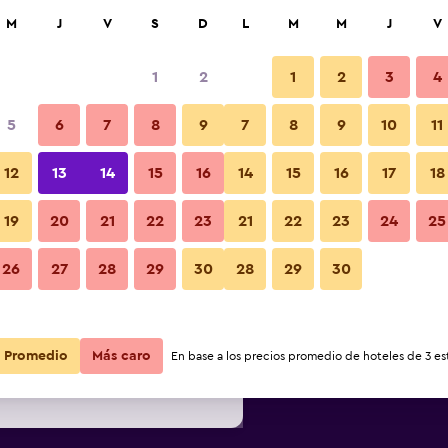
car
M
J
V
S
D
L
M
M
J
V
1
2
1
2
3
4
s barata de precio por noche
5
6
7
8
9
7
8
9
10
11
Habitación
r
Total noche
12
13
14
15
16
14
15
16
17
18
19
20
21
22
23
21
22
23
24
25
$181
Ver oferta
Fotos
26
27
28
29
30
28
29
30
$186
Ver oferta
$191
Ver oferta
Promedio
Más caro
En base a los precios promedio de hoteles de 3 est