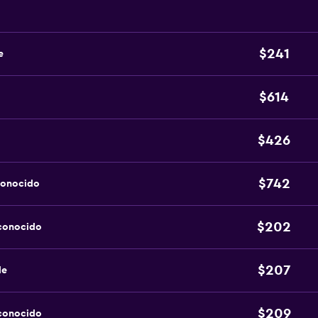
$241
e
$614
$426
$742
conocido
$202
sconocido
$207
de
$209
sconocido