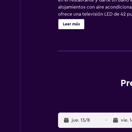
en el restaurante y darte un baño e
alojamientos con aire acondicionad
ofrece una televisión LED de 42 p
higiene personal gratuitos. Los hu
Leer más
limpieza a petición. En el alojamie
acceso directo a las pistas de esq
indican más abajo en las instalaci
Pr
jue. 13/8
-
vie. 