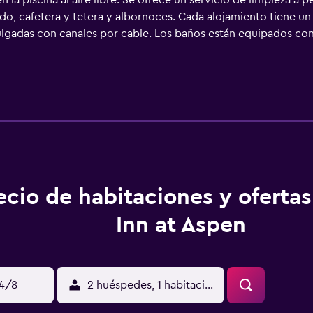
n la piscina al aire libre. Se ofrece un servicio de limpieza a p
o, cafetera y tetera y albornoces. Cada alojamiento tiene un 
ulgadas con canales por cable. Los baños están equipados co
éspedes pueden navegar por la web gracias a nuestro acceso a 
nto hay piscina al aire libre y bañera de hidromasaje. Otros s
uí y gimnasio abierto las 24 horas. Se pueden practicar las ac
ones o cerca del alojamiento (es posible que se aplique un reca
ecio de habitaciones y oferta
Inn at Aspen
14/8
2 huéspedes, 1 habitación