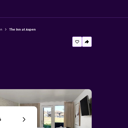
en
The Inn at Aspen
6