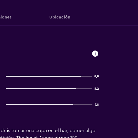
iones
Ubicación
8,8
8,2
7,8
odrás tomar una copa en el bar, comer algo