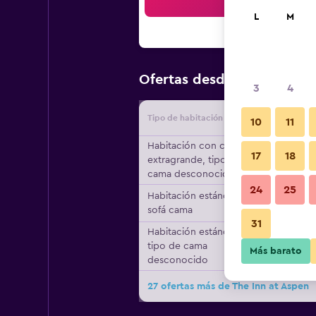
Bus
L
M
$181
Ofertas desde
/
Oferta má
3
4
Tipo de habitación
Proveedo
10
11
Habitación con cama
17
18
extragrande, tipo de
cama desconocido
24
25
Habitación estándar, 1
sofá cama
31
Habitación estándar,
tipo de cama
Más barato
desconocido
27 ofertas más de The Inn at Aspen