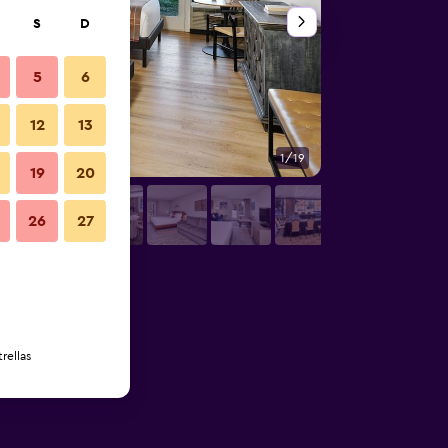
S
D
5
6
12
13
1/19
Otros
19
20
26
27
rellas