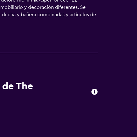
etición. The Inn at Aspen ofrece 122
mobiliario y decoración diferentes. Se
n ducha y bañera combinadas y artículos de
Internet wifi gratis. Se ofrece servicio de
ervicios de ocio y esparcimiento incluyen
tividades de ocio y esparcimiento que se
rgo).
s de The