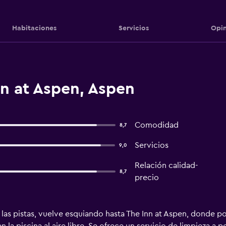
Habitaciones
Servicios
Opin
n at Aspen, Aspen
Comodidad
8,7
Servicios
9,0
Relación calidad-
8,7
precio
 las pistas, vuelve esquiando hasta The Inn at Aspen, donde p