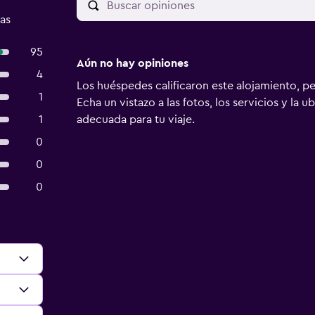
das
95
Aún no hay opiniones
4
Los huéspedes calificaron este alojamiento, p
1
Echa un vistazo a las fotos, los servicios y la u
1
adecuada para tu viaje.
0
0
0