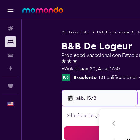
Vuelos
Ofertas de hotel
Hoteles en Europa
H
Alojamientos
B&B De Logeur
Autos
Propiedad vacacional con Estacio
3 estrellas
Planifica con IA
Winkelbaan 20, Asse 1730
Excelente
101 calificaciones 
9,6
Trips
sáb. 15/8
-
Español
2 huéspedes, 1 habitación
Bus