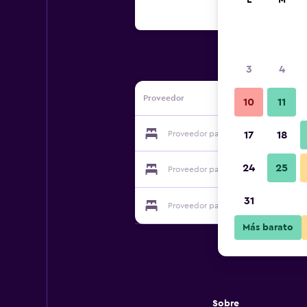
L
M
3
4
Proveedor
10
11
Proveedor para B&B De Logeur
17
18
24
25
Proveedor para B&B De Logeur
31
Proveedor para B&B De Logeur
Más barato
Sobre