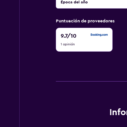
Época del año
Puntuación de proveedores
9.7
9.7
/10
de
1 opinión
10
Inf