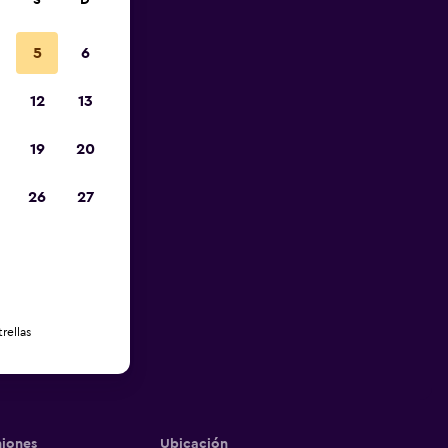
S
D
5
6
12
13
19
20
26
27
rellas
iones
Ubicación