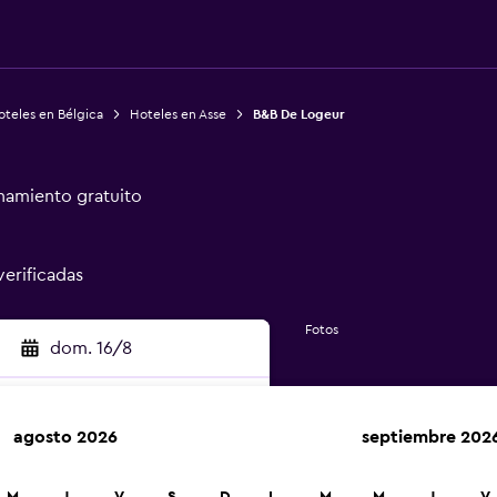
oteles en Bélgica
Hoteles en Asse
B&B De Logeur
namiento gratuito
verificadas
Fotos
dom. 16/8
agosto 2026
septiembre 202
car