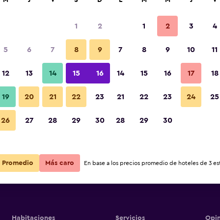
M
J
V
S
D
L
M
M
J
V
1
2
1
2
3
4
5
6
7
8
9
7
8
9
10
11
12
13
14
15
16
14
15
16
17
18
Ver precios
19
20
21
22
23
21
22
23
24
25
26
27
28
29
30
28
29
30
Ver precios
Ver precios
Promedio
Más caro
En base a los precios promedio de hoteles de 3 est
Habitaciones
Servicios
Opin