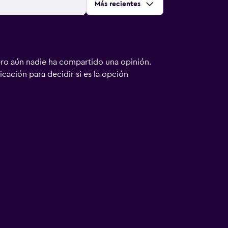
Ordenar por
:
Más recientes
ero aún nadie ha compartido una opinión.
bicación para decidir si es la opción