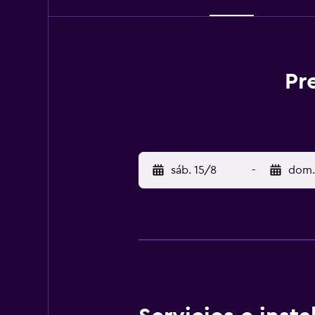
Pr
sáb. 15/8
-
dom.