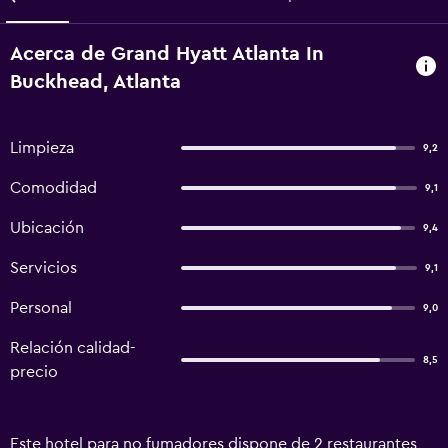
Acerca de Grand Hyatt Atlanta In
Buckhead, Atlanta
Limpieza
9,2
Comodidad
9,1
Ubicación
9,4
Servicios
9,1
Personal
9,0
Relación calidad-
8,5
precio
Este hotel para no fumadores dispone de 2 restaurantes,