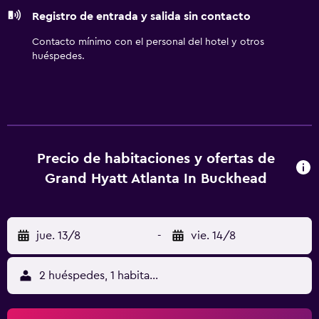
teléfono. Las habitaciones también incluyen periódicos
Registro de entrada y salida sin contacto
gratuitos y tabla de planchar con plancha. Se ofrece
servicio de descubierta nocturno y servicio de limpieza
Contacto mínimo con el personal del hotel y otros
todos los días. Es posible solicitar masajes en la
huéspedes.
habitación. Los servicios de ocio y esparcimiento en este
hotel incluyen sauna, gimnasio abierto las 24 horas y
piscina al aire libre de temporada.
Precio de habitaciones y ofertas de
Grand Hyatt Atlanta In Buckhead
jue. 13/8
-
vie. 14/8
2 huéspedes, 1 habitación