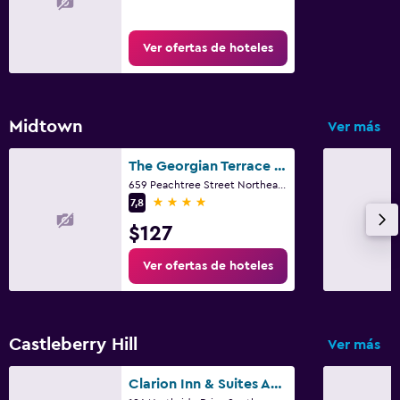
Ver ofertas de hoteles
Midtown
Ver más
The Georgian Terrace Hotel
659 Peachtree Street Northeast, Atlanta, GA
4 estrellas
7,8
$127
Ver ofertas de hoteles
Castleberry Hill
Ver más
Clarion Inn & Suites Atlanta Downtown