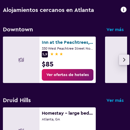
Alojamientos cercanos en Atlanta
Downtown
Ver más
Inn at the Peachtrees, an Ascend Collection Hotel
330 West Peachtree Street Northwest, Atlanta, GA
3 estrellas
5,9
$85
Ver ofertas de hoteles
Druid Hills
Ver más
Homestay - large bedroom on the second floor
Atlanta, GA