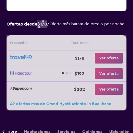
Ofertas desde
$178
/
Oferta más barata de precio por noche
Proveedor
Total noche
$178
Ver oferta
$192
Ver oferta
$202
Ver oferta
49 ofertas más de Grand Hyatt Atlanta In Buckhead
Sobre
Habitaciones
Servicios
Opiniones
Ubicación