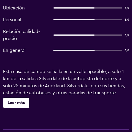
Ubicación
6,0
Personal
6,0
Relación calidad-
6,0
precio
En general
6,0
Esta casa de campo se halla en un valle apacible, a solo 1
km de la salida a Silverdale de la autopista del norte y a
solo 25 minutos de Auckland. Silverdale, con sus tiendas,
estación de autobuses y otras paradas de transporte
público, dista unos 3,2 km del hotel, mientras que se
Leer más
pueden encontrar restaurantes, bares y la playa de Orewa
a unos 7,3 km. El complejo de esquí Snowplanet está a
solo 5 minutos en coche, al igual que el circuito Actino
Raceway u el Silverdale Memorial Park. Otros lugares de