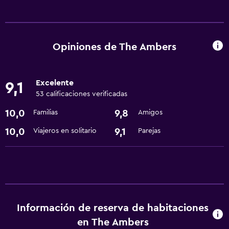
Servicios y facilidades
Servicio de habitaciones
Instalaciones para reuniones
Opiniones de The Ambers
Recepción 24 horas
Excelente
9,1
Servicios básicos
53 calificaciones verificadas
Aire acondicionado
10,0
9,8
Familias
Amigos
Internet
10,0
9,1
Viajeros en solitario
Parejas
Wifi
Estacionamiento y transporte
Traslado aeropuerto
Información de reserva de habitaciones
Accesibilidad y adecuación
en The Ambers
Ascensor