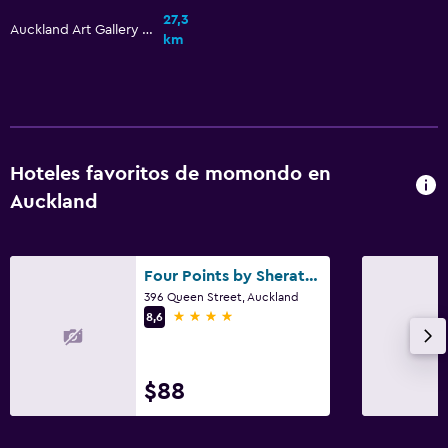
27,3
Auckland Art Gallery Toi o Tāmaki
km
Hoteles favoritos de momondo en
Auckland
Four Points by Sheraton Auckland
396 Queen Street, Auckland
4 estrellas
8,6
$88