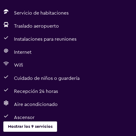
estándar son cama doble o extra grande, secador de pelo
y nevera. Los huéspedes podrán disfrutar de una partida
Servicio de habitaciones
de petanca. La playa que hay cerca es de arena. Se sirve
Traslado aeropuerto
un delicioso desayuno de estilo campero en el comedor
formal, con fina mantelería de lino y cubertería de plata, o
Instalaciones para reuniones
en la terraza con vistas al jardín y a los arbustos
autóctonos.
Internet
Wifi
Cuidado de niños o guardería
Recepción 24 horas
Aire acondicionado
Ascensor
Mostrar los 9 servicios