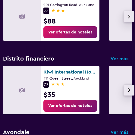
201 Carrington Road, Auckland
3 estrellas
7,5
$88
Ver ofertas de hoteles
Distrito financiero
Ver más
Kiwi International Hotel
411 Queen Street, Auckland
3 estrellas
7,7
$35
Ver ofertas de hoteles
Avondale
Ver más