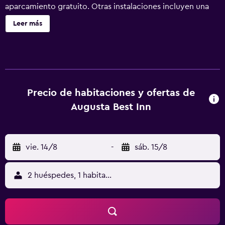
aparcamiento gratuito. Otras instalaciones incluyen una
máquina expendedora. Se ofrece un servicio de limpieza a
Leer más
petición. Augusta Best Inn ofrece 46 alojamientos con
artículos de higiene personal gratuitos y ventilador de
techo. Se ofrece televisión por cable con canales de
suscripción. Los huéspedes pueden utilizar los siguientes
servicios disponibles en las habitaciones: frigorífico y
microondas. Los baños están equipados con ducha y
Precio de habitaciones y ofertas de
bañera combinadas. Los huéspedes pueden navegar por la
Augusta Best Inn
web gracias a nuestro acceso a Internet wifi gratis. Los
servicios para las personas de negocios incluyen
escritorio y teléfono; las llamadas locales y de larga
vie. 14/8
-
sáb. 15/8
distancia son gratuitas (pueden existir restricciones). Es
posible solicitar tabla de planchar con plancha, secador
de pelo y cambio de toallas. Se ofrece servicio de
2 huéspedes, 1 habitación
limpieza todos los días.