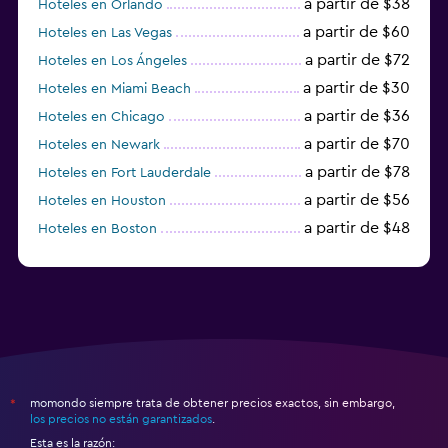
a partir de $38
Hoteles en Orlando
a partir de $60
Hoteles en Las Vegas
a partir de $72
Hoteles en Los Ángeles
a partir de $30
Hoteles en Miami Beach
a partir de $36
Hoteles en Chicago
a partir de $70
Hoteles en Newark
a partir de $78
Hoteles en Fort Lauderdale
a partir de $56
Hoteles en Houston
a partir de $48
Hoteles en Boston
a partir de $71
Hoteles en Tampa
momondo siempre trata de obtener precios exactos, sin embargo,
*
los precios no están garantizados
.
Esta es la razón: