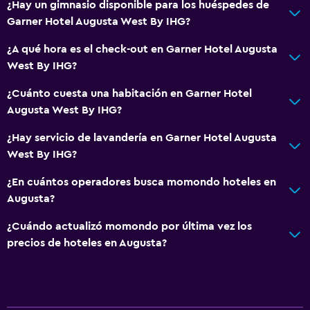
¿Hay un gimnasio disponible para los huéspedes de
Garner Hotel Augusta West By IHG?
General
Habitaciones insonorizadas
¿A qué hora es el check-out en Garner Hotel Augusta
West By IHG?
Casilleros
Posibilidad de habitaciones conectadas
¿Cuánto cuesta una habitación en Garner Hotel
Augusta West By IHG?
Baño
¿Hay servicio de lavandería en Garner Hotel Augusta
Tina de baño
West By IHG?
Secador de pelo
¿En cuántos operadores busca momondo hoteles en
Augusta?
Lavandería
¿Cuándo actualizó momondo por última vez los
Lavandería
precios de hoteles en Augusta?
Servicios de lavandería/tintorería
Zona de trabajo