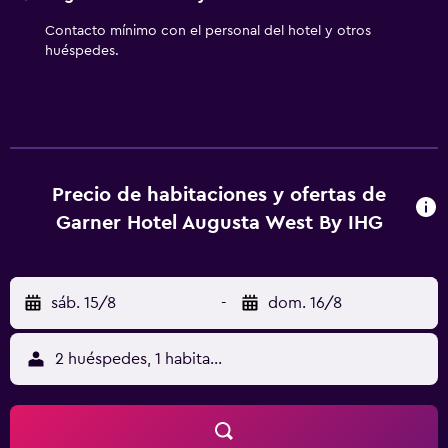
alojamiento (es posible que se aplique un recargo).
Contacto mínimo con el personal del hotel y otros
huéspedes.
Precio de habitaciones y ofertas de
Garner Hotel Augusta West By IHG
sáb. 15/8
-
dom. 16/8
2 huéspedes, 1 habitación