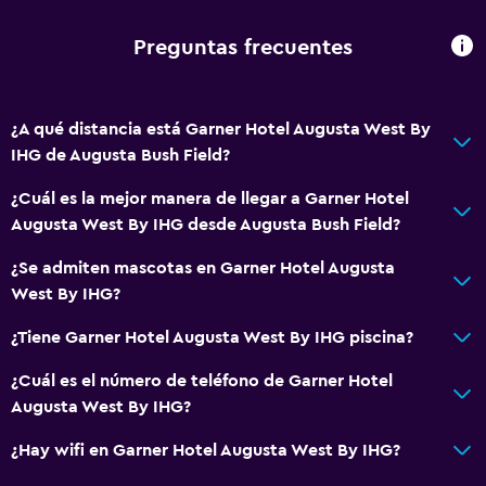
Máquina expendedora (botanas)
Preguntas frecuentes
Bar de tapas
Salud y seguridad
¿A qué distancia está Garner Hotel Augusta West By
IHG de Augusta Bush Field?
Cámaras CCTV en el exterior
Limpieza diaria
¿Cuál es la mejor manera de llegar a Garner Hotel
Augusta West By IHG desde Augusta Bush Field?
Botiquín de primeros auxilios
Cámaras CCTV en zonas comunes
¿Se admiten mascotas en Garner Hotel Augusta
West By IHG?
Servicios y facilidades
¿Tiene Garner Hotel Augusta West By IHG piscina?
Check-out exprés
¿Cuál es el número de teléfono de Garner Hotel
Caja fuerte
Augusta West By IHG?
Minimercado en las instalaciones
¿Hay wifi en Garner Hotel Augusta West By IHG?
Recepción 24 horas