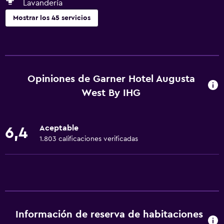
Lavandería
Mostrar los 45 servicios
Accesibilidad y adecuación
Habitación hipoalergénica
Para no fumadores
Opiniones de Garner Hotel Augusta
Mascotas permitidas bajo consulta (pueden aplicar cargos
West By IHG
extra)
Accesibilidad
Aceptable
6,4
Ducha adaptada para silla de ruedas
1.803 calificaciones verificadas
Ascensor
Estacionamiento accesible
Tina de baño adaptada
Áreas designadas para fumadores
Información de reserva de habitaciones