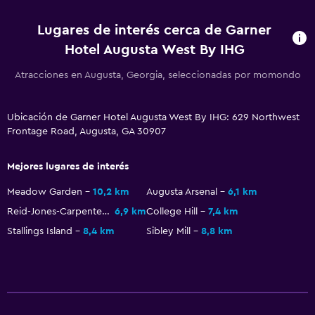
Fax/fotocopiadora
Lugares de interés cerca de Garner
Escritorio
Hotel Augusta West By IHG
Estacionamiento y transporte
Atracciones en Augusta, Georgia, seleccionadas por momondo
Estacionamiento gratuito
Ubicación de Garner Hotel Augusta West By IHG: 629 Northwest
Sistema de entretenimiento
Frontage Road, Augusta, GA 30907
Sala de estar/TV compartida
Mejores lugares de interés
Meadow Garden
10,2 km
Augusta Arsenal
6,1 km
Actividades
Reid-Jones-Carpenter House
6,9 km
College Hill
7,4 km
Tienda de regalos
Stallings Island
8,4 km
Sibley Mill
8,8 km
Gimnasio
Gimnasio