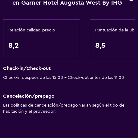
Servicios básicos
en Garner Hotel Augusta West By IHG
Wifi gratis
Wifi disponible en todas las instalaciones
Internet
Relación calidad-precio
Puntuación de la ubi
Extinguidor
8,2
8,5
Aire acondicionado
Artículos de aseo gratis
Check-in/Check-out
Alarma de humo
Check-in después de las 15:00 - Check-out antes de las 11:00
Calefacción
Adaptador
Cancelación/prepago
Las políticas de cancelación/prepago varían según el tipo de
Comedor
habitación y el proveedor.
Almuerzos para llevar
Menús para dietas especiales (bajo petición)
Máquina expendedora (bebidas)