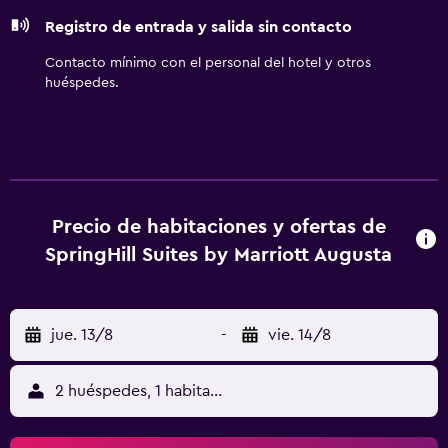
servicios para las personas de negocios incluyen
Registro de entrada y salida sin contacto
escritorio y sillas de oficina, además de teléfono; se
ofrecen llamadas locales gratuitas (pueden existir
Contacto mínimo con el personal del hotel y otros
restricciones). Las habitaciones también incluyen tabla de
huéspedes.
planchar con plancha y cortinas opacas. Es posible
solicitar cambio de toallas y cambio de sábanas. Se ofrece
servicio de limpieza todos los días. Los servicios de ocio y
esparcimiento en este hotel incluyen gimnasio abierto las
24 horas.
Precio de habitaciones y ofertas de
SpringHill Suites by Marriott Augusta
jue. 13/8
-
vie. 14/8
2 huéspedes, 1 habitación