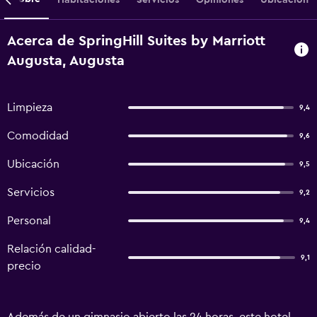
Acerca de SpringHill Suites by Marriott
Augusta, Augusta
Limpieza
9,4
Comodidad
9,6
Ubicación
9,5
Servicios
9,2
Personal
9,4
Relación calidad-
9,1
precio