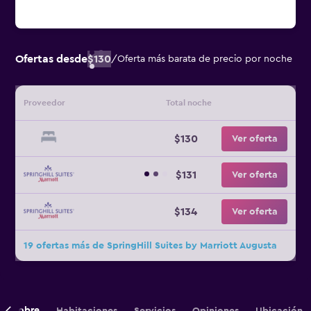
Ofertas desde
$130
/
Oferta más barata de precio por noche
Proveedor
Total noche
$130
Ver oferta
$131
Ver oferta
$134
Ver oferta
19 ofertas más de SpringHill Suites by Marriott Augusta
Sobre
Habitaciones
Servicios
Opiniones
Ubicación