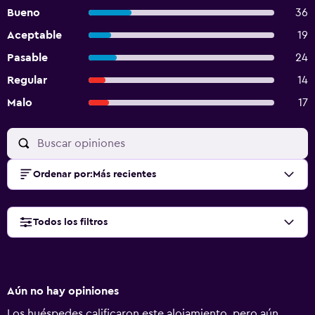
Bueno
36
Aceptable
19
Pasable
24
Regular
14
Malo
17
Ordenar por
:
Más recientes
Todos los filtros
Aún no hay opiniones
Los huéspedes calificaron este alojamiento, pero aún