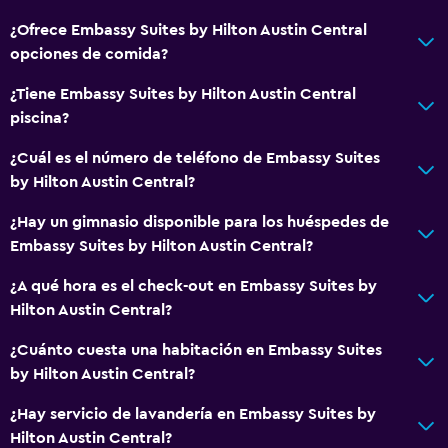
¿Ofrece Embassy Suites by Hilton Austin Central
Sistema de entretenimiento
opciones de comida?
Radio
¿Tiene Embassy Suites by Hilton Austin Central
TV por cable o vía satélite
piscina?
Canales de pago
¿Cuál es el número de teléfono de Embassy Suites
TV
by Hilton Austin Central?
Piscina y spa
¿Hay un gimnasio disponible para los huéspedes de
Embassy Suites by Hilton Austin Central?
Bañera de hidromasaje
Piscina (cubierta)
¿A qué hora es el check-out en Embassy Suites by
Hilton Austin Central?
Sauna
¿Cuánto cuesta una habitación en Embassy Suites
Estacionamiento y transporte
by Hilton Austin Central?
Estacionamiento
¿Hay servicio de lavandería en Embassy Suites by
Traslado aeropuerto
Hilton Austin Central?