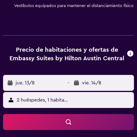
wifi). Se ofrece televisión por cable con canales de
Vestíbulos equipados para mantener el distanciamiento físico
suscripción y películas de pago. Se ofrece servicio de
limpieza a petición. En el alojamiento hay piscina cubierta
y bañera de hidromasaje. Otros servicios de ocio y
esparcimiento incluyen gimnasio abierto las 24 horas.
Precio de habitaciones y ofertas de
Embassy Suites by Hilton Austin Central
jue. 13/8
-
vie. 14/8
2 huéspedes, 1 habitación