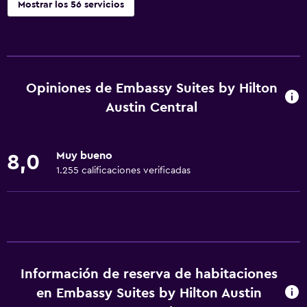
Mostrar los 56 servicios
Servicios y facilidades
Salas de conferencia
Cajero automático/banco
Opiniones de Embassy Suites by Hilton
Centro de negocios
Austin Central
Servicio de despertador
Caja fuerte
Muy bueno
8,0
Instalaciones para reuniones
1.255 calificaciones verificadas
Minimercado en las instalaciones
Servicio de habitaciones
Check-out exprés
Recepción 24 horas
Información de reserva de habitaciones
en Embassy Suites by Hilton Austin
Accesibilidad y adecuación