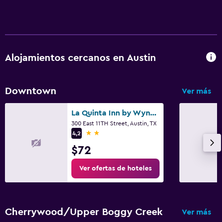
Gimnasio
Gimnasio
Alojamientos cercanos en Austin
Downtown
Ver más
La Quinta Inn by Wyndham Austin Capitol / Downtown
300 East 11TH Street, Austin, TX
2 estrellas
4,2
$72
Ver ofertas de hoteles
Cherrywood/Upper Boggy Creek
Ver más