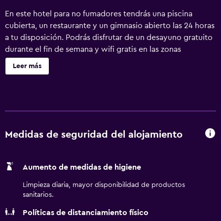
En este hotel para no fumadores tendrás una piscina
cubierta, un restaurante y un gimnasio abierto las 24 horas
a tu disposición. Podrás disfrutar de un desayuno gratuito
durante el fin de semana y wifi gratis en las zonas
comunes. Otras instalaciones incluyen un bar o lounge,
Leer más
una bañera de hidromasaje y aparcamiento sin asistencia.
Se ofrece un servicio de limpieza a petición. Embassy
Suites by Hilton Austin Central ofrece 260 alojamientos
con consola de videojuegos y caja fuerte. Las
habitaciones disponen de balcón. Estos alojamientos
ofrecen comedor independiente e incluyen escritorio. Los
Medidas de seguridad del alojamiento
huéspedes pueden utilizar los siguientes servicios
disponibles en las habitaciones: frigorífico, microondas y
Aumento de medidas de higiene
cafetera y tetera. Los baños están equipados con ducha y
bañera combinadas, artículos de higiene personal de
Limpieza diaria, mayor disponibilidad de productos
diseño, artículos de higiene personal gratuitos y secador
sanitarios.
de pelo. Los huéspedes pueden navegar por la web
Políticas de distanciamiento físico
gracias a nuestro acceso a Internet gratis (por cable y