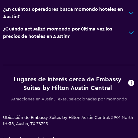
Estacionamiento privado
¿En cuántos operadores busca momondo hoteles en
Austin?
Lavandería
¿Cuándo actualizó momondo por última vez los
Lavandería
precios de hoteles en Austin?
Servicios de lavandería/tintorería
Plancha y tabla de planchar
Salud y seguridad
Lugares de interés cerca de Embassy
Botiquín de primeros auxilios
Suites by Hilton Austin Central
Seguridad las 24 horas
Atracciones en Austin, Texas, seleccionadas por momondo
Caja fuerte
Habitación
Ubicación de Embassy Suites by Hilton Austin Central: 5901 North
IH-35, Austin, TX 78723
Almohada de plumas
Sofá cama