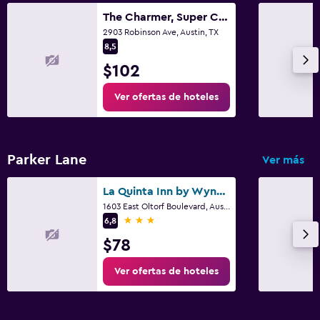
The Charmer, Super Close to UT + Downtown
2903 Robinson Ave, Austin, TX
8,5
$102
Ver ofertas de hoteles
Parker Lane
Ver más
La Quinta Inn by Wyndham Austin Oltorf
1603 East Oltorf Boulevard, Austin, TX
3 estrellas
6,8
$78
Ver ofertas de hoteles