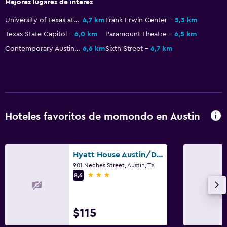
Mejores lugares de interés
University of Texas at Austin
4,7 km
Frank Erwin Center
5,3 km
Baño
Texas State Capitol
6,0 km
Paramount Theatre
6,5 km
Secador de pelo
Contemporary Austin - Laguna Gloria
6,6 km
Sixth Street
6,7 km
Aire libre
Terraza
Hoteles favoritos de momondo en Austin
Zona de trabajo
Escritorio
Hyatt House Austin/Downtown
Actividades
901 Neches Street, Austin, TX
3 estrellas
8,6
Tienda de regalos
Ideal para familias
$115
Cuna/cama nido disponibles