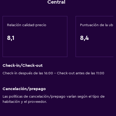
Central
Mascotas permitidas bajo consulta (pueden aplicar cargos
extra)
Accesibilidad
Relación calidad-precio
Puntuación de la ubi
Ascensor
Estacionamiento accesible
8,1
8,4
Almohada hipoalergénica
Para no fumadores
Comedor
Check-in/Check-out
Check-in después de las 16:00 - Check-out antes de las 11:00
Comedor
Microondas
Cancelación/prepago
Restaurante
Las políticas de cancelación/prepago varían según el tipo de
Bar/lounge
habitación y el proveedor.
Nevera
Cafetera