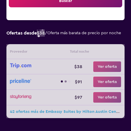
Buscar
Ofertas desde
$38
/
Oferta más barata de precio por noche
Proveedor
Total noche
$38
Ver oferta
$91
Ver oferta
$97
Ver oferta
42 ofertas más de Embassy Suites by Hilton Austin Central