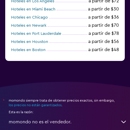
a partir de $72
Hoteles en Los Ángeles
a partir de $30
Hoteles en Miami Beach
a partir de $36
Hoteles en Chicago
a partir de $70
Hoteles en Newark
a partir de $78
Hoteles en Fort Lauderdale
a partir de $56
Hoteles en Houston
a partir de $48
Hoteles en Boston
a partir de $71
Hoteles en Tampa
momondo siempre trata de obtener precios exactos, sin embargo,
*
los precios no están garantizados
.
Esta es la razón:
momondo no es el vendedor.