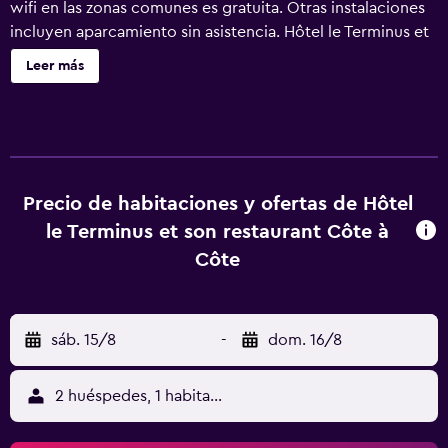
wifi en las zonas comunes es gratuita. Otras instalaciones
incluyen aparcamiento sin asistencia. Hôtel le Terminus et
son restaurant Côte à Côte tiene 20 alojamientos. Se
Leer más
ofrece una televisión de pantalla plana de 70 cm con
canales por cable. Este hotel en Autun ofrece acceso a
Internet wifi gratis con una velocidad de 250 Mbps o más
(de 3 a 5 personas, o hasta 10 dispositivos).
Precio de habitaciones y ofertas de Hôtel
le Terminus et son restaurant Côte à
Côte
sáb. 15/8
-
dom. 16/8
2 huéspedes, 1 habitación