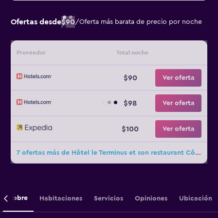
Ofertas desde
$90
/
Oferta más barata de precio por noche
Proveedor
Total noche
$90
Ver oferta
$98
Ver oferta
$100
Ver oferta
7 ofertas más de Hôtel le Terminus et son restaurant Côte à Côte
Sobre
Habitaciones
Servicios
Opiniones
Ubicación