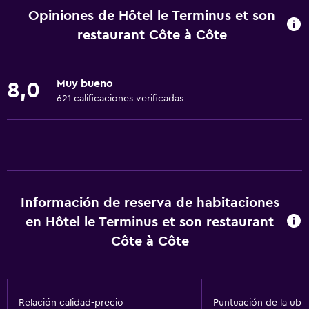
Wifi disponible en todas las instalaciones
Opiniones de Hôtel le Terminus et son
Internet
restaurant Côte à Côte
Extinguidor
Alarma de humo
Muy bueno
8,0
Calefacción
621 calificaciones verificadas
Servicios y facilidades
Check-out exprés
Instalaciones para reuniones
Servicio de habitaciones
Información de reserva de habitaciones
en Hôtel le Terminus et son restaurant
Check-in/check-out privado
Côte à Côte
Recepción 24 horas
Accesibilidad y adecuación
Relación calidad-precio
Puntuación de la ubi
Habitaciones para no fumadores disponibles