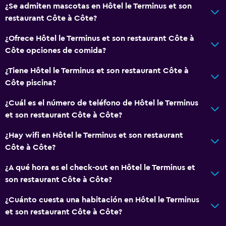
La comida se puede entregar en el alojamiento
¿Se admiten mascotas en Hôtel le Terminus et son
restaurant Côte à Côte?
General
¿Ofrece Hôtel le Terminus et son restaurant Côte à
Habitaciones familiares
Côte opciones de comida?
Teléfono
¿Tiene Hôtel le Terminus et son restaurant Côte à
Espacio de almacenamiento
Côte piscina?
¿Cuál es el número de teléfono de Hôtel le Terminus
Estacionamiento y transporte
et son restaurant Côte à Côte?
Estacionamiento
¿Hay wifi en Hôtel le Terminus et son restaurant
Estacionamiento privado
Côte à Côte?
Sistema de entretenimiento
¿A qué hora es el check-out en Hôtel le Terminus et
son restaurant Côte à Côte?
TV de pantalla plana
TV
¿Cuánto cuesta una habitación en Hôtel le Terminus
et son restaurant Côte à Côte?