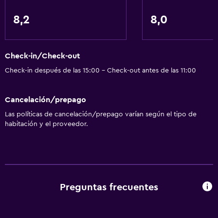
Mascotas permitidas bajo consulta (pueden aplicar cargos
8,2
8,0
extra)
Ascensor
Áreas designadas para fumadores
Check-in/Check-out
Check-in después de las 15:00 - Check-out antes de las 11:00
Baño
Tina de baño
Cancelación/prepago
Aseo
Las políticas de cancelación/prepago varían según el tipo de
habitación y el proveedor.
Ducha
Baño privado
Comedor
Preguntas frecuentes
Restaurante
Bar/lounge