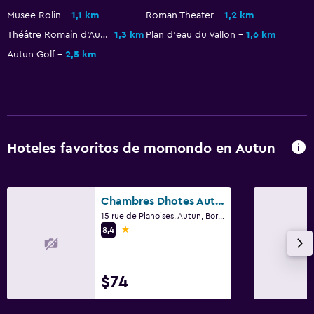
Musee Rolin
1,1 km
Roman Theater
1,2 km
Théâtre Romain d'Autun
1,3 km
Plan d'eau du Vallon
1,6 km
Autun Golf
2,5 km
Hoteles favoritos de momondo en Autun
Chambres Dhotes Autun
15 rue de Planoises, Autun, Borgoña
1 estrella
8,4
$74