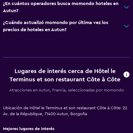
Salud y seguridad
¿En cuántos operadores busca momondo hoteles en
Seguridad las 24 horas
Autun?
Botiquín de primeros auxilios
¿Cuándo actualizó momondo por última vez los
precios de hoteles en Autun?
Ideal para familias
Comidas para niños
Cuna/cama nido disponibles
Lugares de interés cerca de Hôtel le
Zona de trabajo
Terminus et son restaurant Côte à Côte
Fax/fotocopiadora
Atracciones en Autun, Francia, seleccionadas por momondo
Actividades
Golf
Ubicación de Hôtel le Terminus et son restaurant Côte à Côte: 22
Av. de la République, 71400 Autun, Borgoña
Mejores lugares de interés