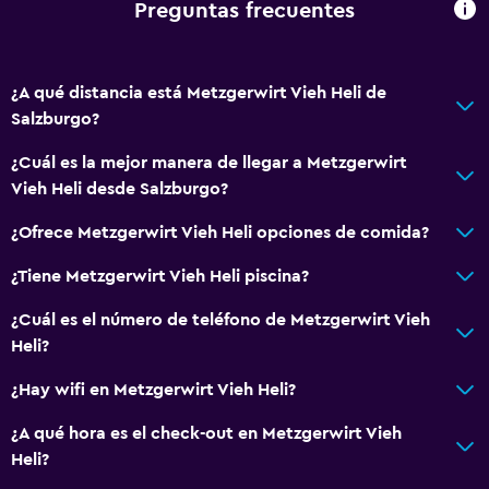
Gel de ducha
Preguntas frecuentes
Papeleras
¿A qué distancia está Metzgerwirt Vieh Heli de
Cocina
Salzburgo?
Tetera eléctrica
¿Cuál es la mejor manera de llegar a Metzgerwirt
Horno
Vieh Heli desde Salzburgo?
Utensilios de cocina
¿Ofrece Metzgerwirt Vieh Heli opciones de comida?
Cocina
Tetera/cafetera
¿Tiene Metzgerwirt Vieh Heli piscina?
Nevera
¿Cuál es el número de teléfono de Metzgerwirt Vieh
Cocina
Heli?
Cocineta
¿Hay wifi en Metzgerwirt Vieh Heli?
¿A qué hora es el check-out en Metzgerwirt Vieh
Servicios y facilidades
Heli?
Cajero automático/banco