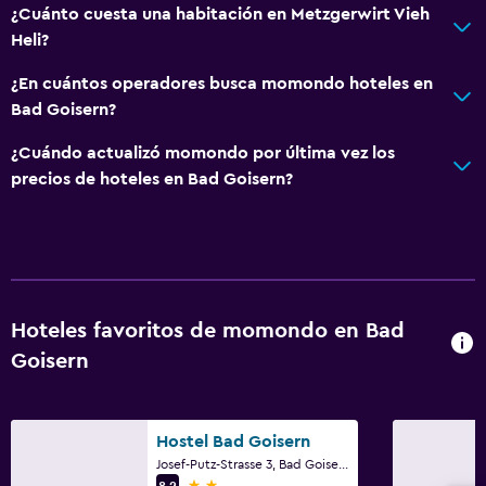
¿Cuánto cuesta una habitación en Metzgerwirt Vieh
Renta de autos
Heli?
Caja fuerte
¿En cuántos operadores busca momondo hoteles en
Instalaciones para reuniones
Bad Goisern?
Renta de equipo de esquí (en las instalaciones)
¿Cuándo actualizó momondo por última vez los
Mostrador de información turística
precios de hoteles en Bad Goisern?
Acceso con llave
Check-in/check-out privado
Estacionamiento y transporte
Carga de vehículos eléctricos
Hoteles favoritos de momondo en Bad
Goisern
Estacionamiento en la calle
Traslado aeropuerto
Estacionamiento gratuito
Hostel Bad Goisern
Estacionamiento privado
Josef-Putz-Strasse 3, Bad Goisern, Oberösterreich
2 estrellas
8,2