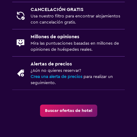
Bodega de esquí
CANCELACIÓN GRATIS
Usa nuestro filtro para encontrar alojamientos
Espacio de almacenamiento
con cancelación gratis.
Sistema de entretenimiento
Millones de opiniones
Mira las puntuaciones basadas en millones de
Radio
opiniones de huéspedes reales.
TV de pantalla plana
Alertas de precios
TV por cable o vía satélite
¿Aún no quieres reservar?
TV
Crea una alerta de precios
para realizar un
seguimiento.
Accesibilidad y adecuación
Habitaciones para no fumadores disponibles
Buscar ofertas de hotel
Estacionamiento accesible
Plantas superiores accesibles por escaleras
Áreas designadas para fumadores