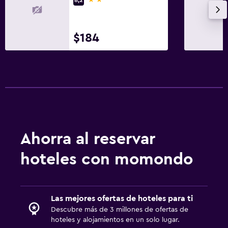
Servicio de traslado (cargo adicional)
Baño
$184
Ducha
Tina de baño
Secador de pelo
Aseo
Papel higiénico
Baño privado
Ahorra al reservar
hoteles con momondo
General
Habitaciones familiares
Zona de estar
Las mejores ofertas de hoteles para ti
Posibilidad de habitaciones conectadas
Descubre más de 3 millones de ofertas de
hoteles y alojamientos en un solo lugar.
Vista a la montaña