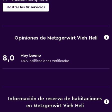
Mostrar los 87 servicios
Actividades
Observación de ballenas
Senderismo
Opiniones de Metzgerwirt Vieh Heli
Bicicletas
Pesca
Muy bueno
8,0
Ciclismo
1.897 calificaciones verificadas
Submarinismo
Paseo en trineo
Buceo
Esquí
Información de reserva de habitaciones
Salón de belleza
en Metzgerwirt Vieh Heli
Patinaje sobre hielo