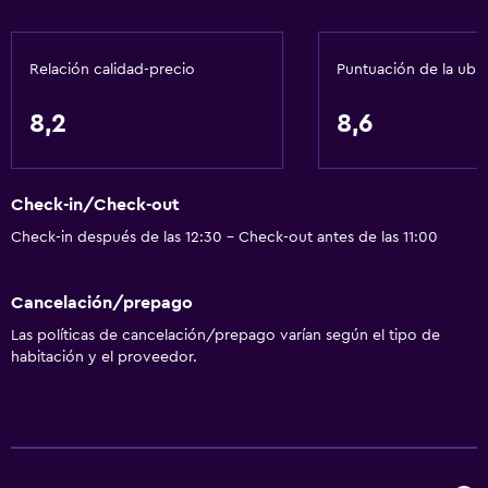
Paseos a caballo
Snowboard
Relación calidad-precio
Puntuación de la ubi
Natación
8,2
8,6
Servicios básicos
Wifi gratis
Check-in/Check-out
Wifi disponible en todas las instalaciones
Check-in después de las 12:30 - Check-out antes de las 11:00
Internet
Ropa de cama
Cancelación/prepago
Toallas
Las políticas de cancelación/prepago varían según el tipo de
Extinguidor
habitación y el proveedor.
Artículos de aseo gratis
Champú
Calefacción