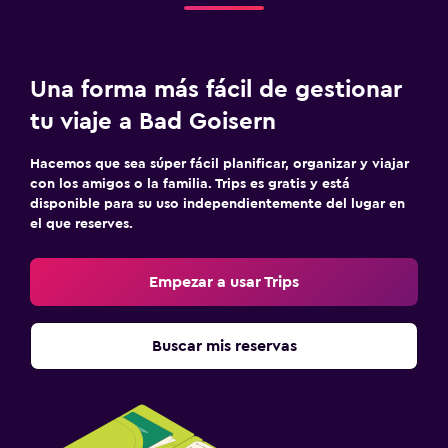
Comedor
Menús para dietas especiales (bajo petición)
Una forma más fácil de gestionar
Restaurante
tu viaje a Bad Goisern
Máquina expendedora (bebidas)
Mesa de comedor
Hacemos que sea súper fácil planificar, organizar y viajar
con los amigos o la familia. Trips es gratis y está
disponible para su uso independientemente del lugar en
Salud y seguridad
el que reserves.
Limpieza diaria
Empezar a usar Trips
Botiquín de primeros auxilios
Cámaras CCTV en zonas comunes
Buscar mis reservas
Cámaras CCTV en el exterior
Aire libre
Terraza/patio