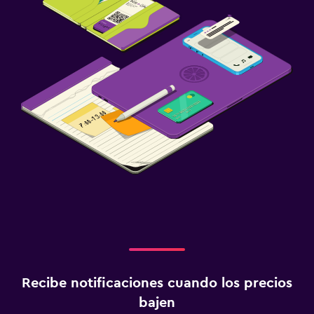
Terraza
Jardín
Habitación
Enchufe cerca de la cama
Perchero
Armario o clóset
Ideal para familias
Cuna/cama nido disponibles
Comidas para niños
Equipo infantil para zona de juegos al aire libre
Recibe notificaciones cuando los precios
Zona de trabajo
bajen
Fax/fotocopiadora