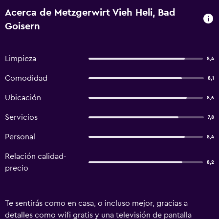
Acerca de Metzgerwirt Vieh Heli, Bad
Goisern
Limpieza
8,4
Comodidad
8,1
Ubicación
8,6
Servicios
7,8
Personal
8,4
Relación calidad-
8,2
precio
Te sentirás como en casa, o incluso mejor, gracias a
detalles como wifi gratis y una televisión de pantalla