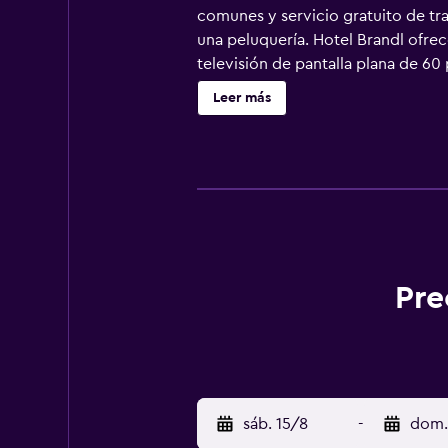
comunes y servicio gratuito de tra
una peluquería. Hotel Brandl ofre
televisión de pantalla plana de 6
ofrece acceso a Internet wifi grati
Leer más
servicios de ocio y esparcimiento 
Pre
sáb. 15/8
-
dom.