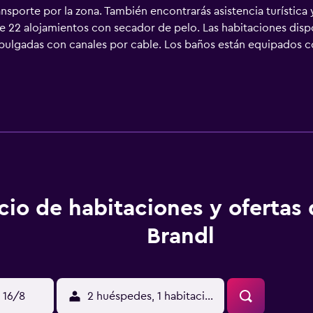
nsporte por la zona. También encontrarás asistencia turística 
ce 22 alojamientos con secador de pelo. Las habitaciones di
0 pulgadas con canales por cable. Los baños están equipados 
s. Se ofrece servicio de limpieza todos los días y es posible s
en este hotel incluyen una piscina cubierta y sauna.
cio de habitaciones y ofertas
Brandl
 16/8
2 huéspedes, 1 habitación