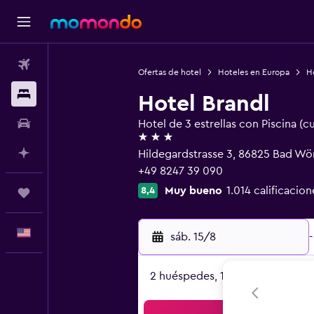
Vuelos
Ofertas de hotel
Hoteles en Europa
H
Alojamientos
Hotel Brandl
Autos
Hotel de 3 estrellas con Piscina (c
3 estrellas
Planifica con IA
Hildegardstrasse 3, 86825 Bad Wör
+49 8247 39 090
Muy bueno
1.014 calificacion
8,4
Trips
Español
sáb. 15/8
-
2 huéspedes, 1 habitación