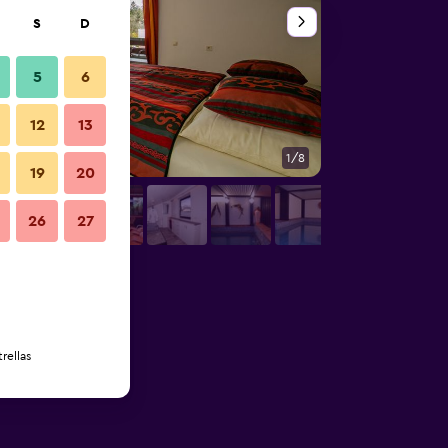
S
D
5
6
12
13
1/8
Patio
19
20
26
27
rellas