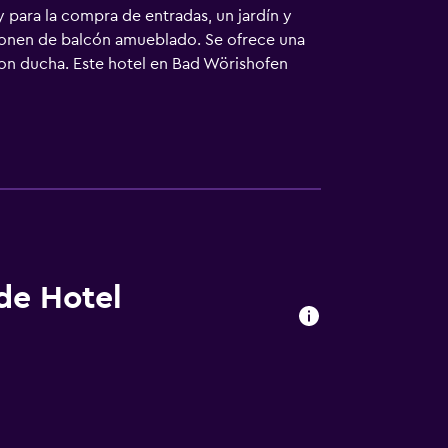
y para la compra de entradas, un jardín y
sponen de balcón amueblado. Se ofrece una
con ducha. Este hotel en Bad Wörishofen
olicitar juegos de cama hipoalergénicos. Los
 de Hotel