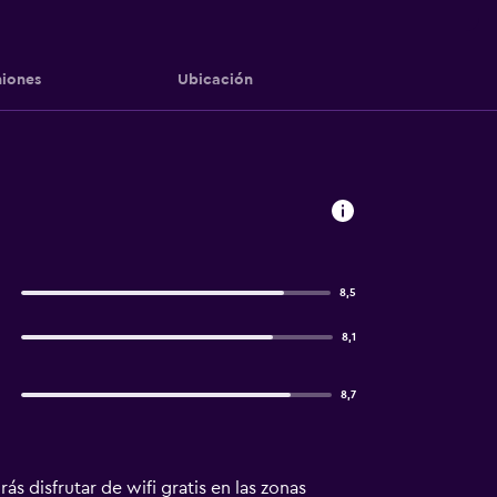
iones
Ubicación
8,5
8,1
8,7
s disfrutar de wifi gratis en las zonas