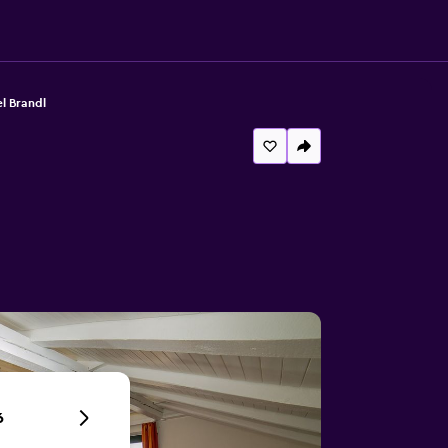
l Brandl
6