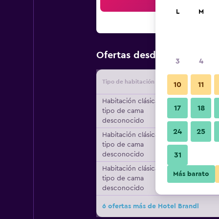
Bus
L
M
$69
Ofertas desde
/
Oferta má
3
4
Tipo de habitación
Proveedo
10
11
Habitación clásica,
17
18
tipo de cama
desconocido
24
25
Habitación clásica,
tipo de cama
desconocido
31
Habitación clásica,
Más barato
tipo de cama
desconocido
6 ofertas más de Hotel Brandl