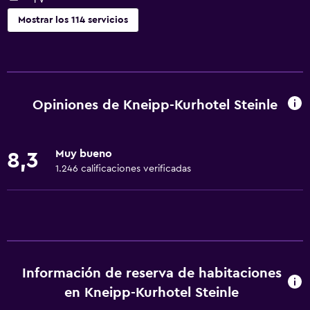
Mostrar los 114 servicios
Actividades
Bicicletas
Pesca
Opiniones de Kneipp-Kurhotel Steinle
Juegos de mesa/rompecabezas
Sala de juegos
Muy bueno
8,3
Golf
1.246 calificaciones verificadas
Ciclismo
Salón de belleza
Paseos a caballo
Minigolf
Información de reserva de habitaciones
Ping pong
en Kneipp-Kurhotel Steinle
Parque acuático