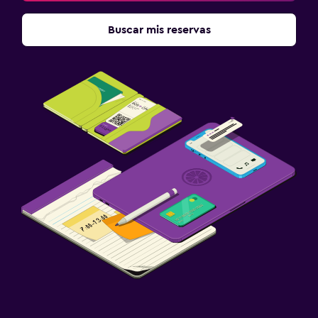
Comedor
Buscar mis reservas
Almuerzos para llevar
Menús para dietas especiales (bajo petición)
Restaurante
Minibar
Salud y seguridad
Limpieza diaria
Cámaras CCTV en zonas comunes
Cámaras CCTV en el exterior
Botiquín de primeros auxilios
Servicios y facilidades
Servicio de despertador