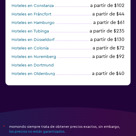
a partir de $102
Hoteles en Constanza
a partir de $44
Hoteles en Fráncfort
a partir de $61
Hoteles en Hamburgo
a partir de $235
Hoteles en Tubinga
a partir de $130
Hoteles en Düsseldorf
a partir de $72
Hoteles en Colonia
a partir de $92
Hoteles en Nuremberg
Hoteles en Dortmund
a partir de $40
Hoteles en Oldenburg
a partir de $68
Hoteles en Garmisch-Partenkirchen
momondo siempre trata de obtener precios exactos, sin embargo,
*
los precios no están garantizados
.