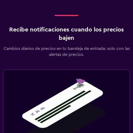
Minimercado en las instalaciones
Acceso con tarjeta
Caja fuerte
Recibe notificaciones cuando los precios
Lavandería
bajen
Lavandería
Cambios diarios de precios en tu bandeja de entrada: solo con las
alertas de precios.
Servicio de planchado
Servicios de lavandería/tintorería
Ideal para familias
Cuna/cama nido disponibles
Comidas para niños
Equipo infantil para zona de juegos al aire libre
Gimnasio