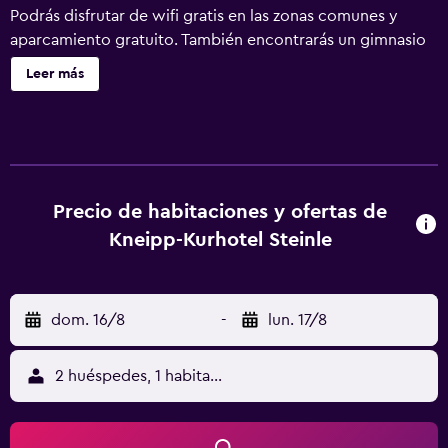
Podrás disfrutar de wifi gratis en las zonas comunes y
aparcamiento gratuito. También encontrarás un gimnasio
abierto las 24 horas, una sauna y una bañera de
Leer más
hidromasaje. Kneipp Kurhotel Steinle ofrece 45
alojamientos con minibar y caja fuerte. Las camas están
vestidas con ropa de cama de alta calidad. Se ofrece una
televisión de pantalla plana en todas las habitaciones. Los
baños están equipados con bañera o ducha con bañera
profunda, albornoces, y secador de pelo. Este hotel en
Precio de habitaciones y ofertas de
Bad Wörishofen ofrece acceso a Internet wifi gratis. Entre
Kneipp-Kurhotel Steinle
las comodidades especialmente pensadas para las
personas en viaje de negocios se incluyen escritorio, sillas
de oficina y teléfono. Se ofrece servicio de limpieza todos
dom. 16/8
-
lun. 17/8
los días y es posible solicitar juegos de cama
hipoalergénicos. En el alojamiento hay piscina cubierta y
bañera de hidromasaje. Otros servicios de ocio y
2 huéspedes, 1 habitación
esparcimiento incluyen sauna y gimnasio abierto las 24
horas. Se pueden practicar las actividades de ocio y