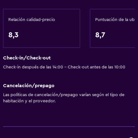
Senderismo
Paseo en trineo
Relación calidad-precio
Puntuación de la ubi
Patinaje sobre hielo
Snowboard
8,3
8,7
Cocina
Check-in/Check-out
Tetera eléctrica
Check-in después de las 14:00 - Check-out antes de las 10:00
Utensilios de cocina
Cocina
Cancelación/prepago
Cocineta
Las políticas de cancelación/prepago varían según el tipo de
Lavavajillas
habitación y el proveedor.
Horno
Microondas
Cocina