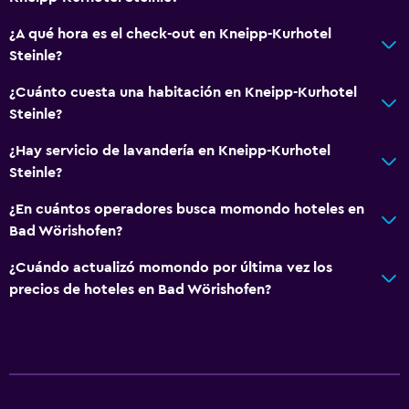
Papel higiénico
¿A qué hora es el check-out en Kneipp-Kurhotel
Steinle?
General
¿Cuánto cuesta una habitación en Kneipp-Kurhotel
Habitaciones familiares
Steinle?
Vista al jardín
¿Hay servicio de lavandería en Kneipp-Kurhotel
Casilleros
Steinle?
Espacio de almacenamiento
¿En cuántos operadores busca momondo hoteles en
Zona de estar
Bad Wörishofen?
Sofá
¿Cuándo actualizó momondo por última vez los
Solárium
precios de hoteles en Bad Wörishofen?
Insonorización
Teléfono
Alfombrado