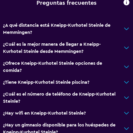
Tetera/cafetera
Preguntas frecuentes
Tostadora
Nevera
¿A qué distancia está Kneipp-Kurhotel Steinle de
Cafetera
Memmingen?
¿Cuál es la mejor manera de llegar a Kneipp-
Baño
Kurhotel Steinle desde Memmingen?
Secador de pelo
¿Ofrece Kneipp-Kurhotel Steinle opciones de
Baño público
comida?
Albornoz
¿Tiene Kneipp-Kurhotel Steinle piscina?
Baño privado
Ducha
¿Cuál es el número de teléfono de Kneipp-Kurhotel
Steinle?
Baño pequeño adicional
Tina de baño
¿Hay wifi en Kneipp-Kurhotel Steinle?
Bañera de hidromasaje
¿Hay un gimnasio disponible para los huéspedes de
Aseo
Kneipp-Kurhotel Steinle?