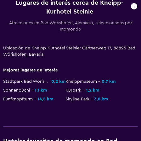
Lugares de interés cerca de Kneipp-
Servicios básicos
Kurhotel Steinle
Wifi disponible en todas las instalaciones
Atracciones en Bad Wörishofen, Alemania, seleccionadas por
Internet
momondo
Extinguidor
Alarma de humo
Ubicación de Kneipp-Kurhotel Steinle: Gärtnerweg 17, 86825 Bad
Calefacción
Wörishofen, Bavaria
Wifi gratis
Mejores lugares de interés
Ropa de cama
Stadtpark Bad Worishofen
0,2 km
Kneippmuseum
0,7 km
Toallas
Sonnenbüchl
1,1 km
Kurpark
1,2 km
Papeleras
Fünfknopfturm
14,5 km
Skyline Park
3,8 km
Piscina y spa
Piscina climatizada
Spa