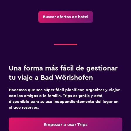
Sillas de playa
Terraza
Buscar ofertas de hotel
Estacionamiento y transporte
Estacionamiento gratuito
Estacionamiento privado
Carga de vehículos eléctricos
Estacionamiento en la calle
Una forma más fácil de gestionar
tu viaje a Bad Wörishofen
Habitación
Hacemos que sea súper fácil planificar, organizar y viajar
Almohada de plumas
con los amigos o la familia. Trips es gratis y está
Enchufe cerca de la cama
disponible para su uso independientemente del lugar en
el que reserves.
Despertador
Armario o clóset
Empezar a usar Trips