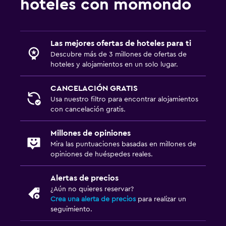
hoteles con momondo
Accesibilidad y adecuación
Unidad ubicada en la planta baja
Las mejores ofertas de hoteles para ti
Descubre más de 3 millones de ofertas de
Hipoalergénico
hoteles y alojamientos en un solo lugar.
Para no fumadores
CANCELACIÓN GRATIS
Entrada privada
Usa nuestro filtro para encontrar alojamientos
Ascensor
con cancelación gratis.
Ascensor disponible
Millones de opiniones
Mira las puntuaciones basadas en millones de
Aire libre
opiniones de huéspedes reales.
Comedor al aire libre
Alertas de precios
Muebles de exterior
¿Aún no quieres reservar?
Jardín
Crea una alerta de precios
para realizar un
seguimiento.
Terraza/patio