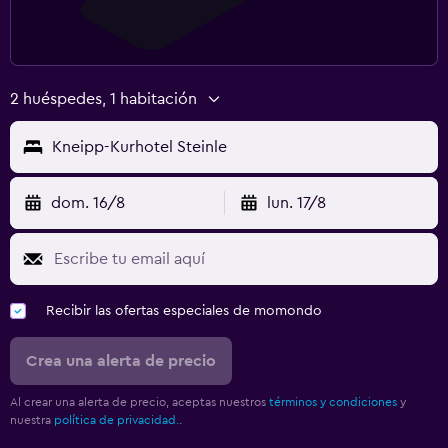
Gimnasio
Tenis
Squash
2 huéspedes, 1 habitación
Zona de trabajo
Kneipp-Kurhotel Steinle
Fax/fotocopiadora
Escritorio
dom. 16/8
lun. 17/8
Recibir las ofertas especiales de momondo
Crea una alerta de precio
Al crear una alerta de precio, aceptas nuestros
términos y condiciones
y
nuestra
política de privacidad.
.