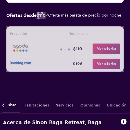
Ofertas desde
$110
/
Oferta más barata de precio por noche
Proveedor
Total noche
$110
Ver oferta
$126
Ver oferta
Sobre
Habitaciones
Servicios
Opiniones
Ubicación
Acerca de Sinon Baga Retreat, Baga