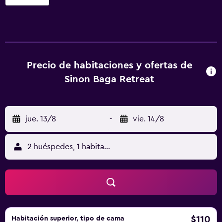
Baga Retreat ofrece 26 alojamientos con minibar y caja
fuerte. Las habitaciones disponen de balcón o patio. Se
ofrece una televisión de pantalla plana con canales por
satélite de suscripción. Se ofrece frigorífico y cafetera y
tetera. Los baños están equipados con bañera o ducha,
zapatillas, artículos de higiene personal gratuitos y
Precio de habitaciones y ofertas de
secador de pelo. Los huéspedes pueden navegar por la
Sinon Baga Retreat
web gracias a nuestro acceso a Internet gratis (por cable y
wifi). Entre las comodidades especialmente pensadas para
las personas en viaje de negocios se incluyen escritorio,
jue. 13/8
-
vie. 14/8
periódicos gratuitos y teléfono. Las habitaciones también
incluyen botella de agua gratuita y tabla de planchar con
plancha. Se ofrece servicio de limpieza todos los días. Los
2 huéspedes, 1 habitación
servicios de ocio y esparcimiento en este hotel incluyen
una piscina cubierta. Se pueden practicar las actividades
de ocio y esparcimiento que se indican más abajo en las
instalaciones o cerca del alojamiento (es posible que se
aplique un recargo).
$110
Habitación superior, tipo de cama