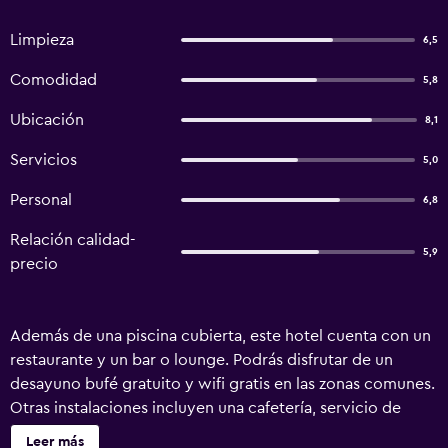
Limpieza
6,5
Comodidad
5,8
Ubicación
8,1
Servicios
5,0
Personal
6,8
Relación calidad-
5,9
precio
Además de una piscina cubierta, este hotel cuenta con un
restaurante y un bar o lounge. Podrás disfrutar de un
desayuno bufé gratuito y wifi gratis en las zonas comunes.
Otras instalaciones incluyen una cafetería, servicio de
habitaciones las 24 horas y servicio de tintorería. Sinon
Leer más