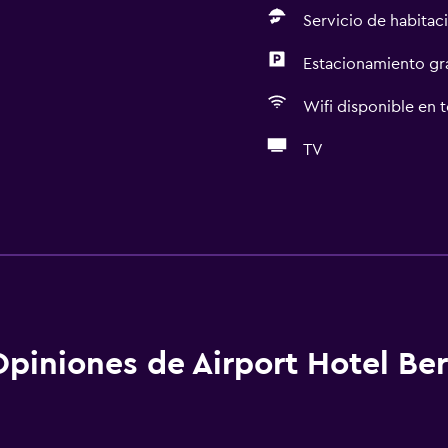
Servicio de habitac
Estacionamiento gr
Wifi disponible en t
TV
Servicios básicos
Wifi disponible en todas 
silla de ruedas
Internet
Extinguidor
Artículos de aseo gratis
Opiniones de Airport Hotel B
Alarma de humo
Calefacción