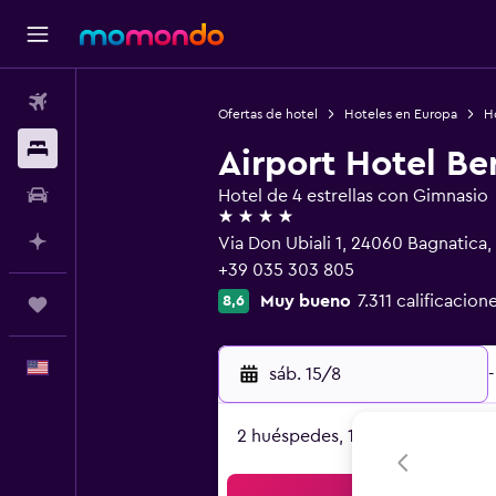
Vuelos
Ofertas de hotel
Hoteles en Europa
Ho
Alojamientos
Airport Hotel B
Autos
Hotel de 4 estrellas con Gimnasio
4 estrellas
Planifica con IA
Via Don Ubiali 1, 24060 Bagnatica
+39 035 303 805
Muy bueno
7.311 calificacion
8,6
Trips
Español
sáb. 15/8
-
2 huéspedes, 1 habitación