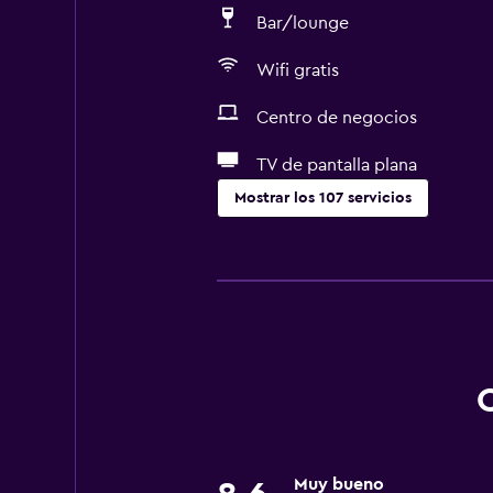
Bar/lounge
Wifi gratis
Centro de negocios
TV de pantalla plana
Mostrar los 107 servicios
Accesibilidad y adecuación
Unidad ubicada en la planta baja
Unidad accesible para personas en 
Almohada hipoalergénica
Para no fumadores
Lavabo bajo
Fregadero bajo
Muy bueno