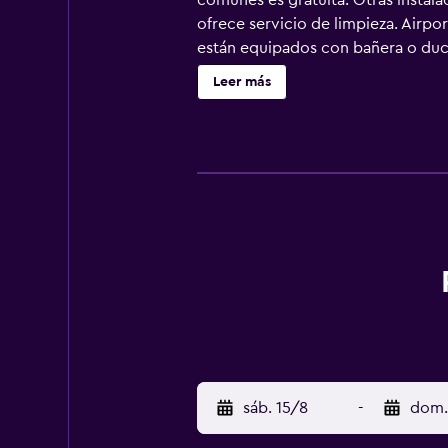
comunes es gratuita. Otras instala
ofrece servicio de limpieza. Airpor
están equipados con bañera o duch
web gracias a nuestro acceso a Inte
Leer más
de ocio y esparcimiento en este h
sáb. 15/8
-
dom.