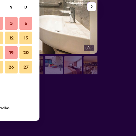
S
D
5
6
12
13
1/15
Sala de conferencia
19
20
26
27
rellas