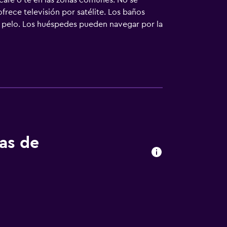
 café o té en las zonas comunes. No se
frece televisión por satélite. Los baños
e pelo. Los huéspedes pueden navegar por la
incluyen escritorio y teléfono. Los servicios
tas de