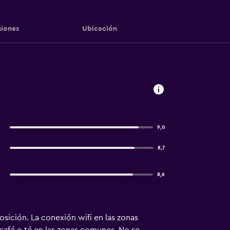
iones
Ubicación
9,0
8,7
8,6
sición. La conexión wifi en las zonas