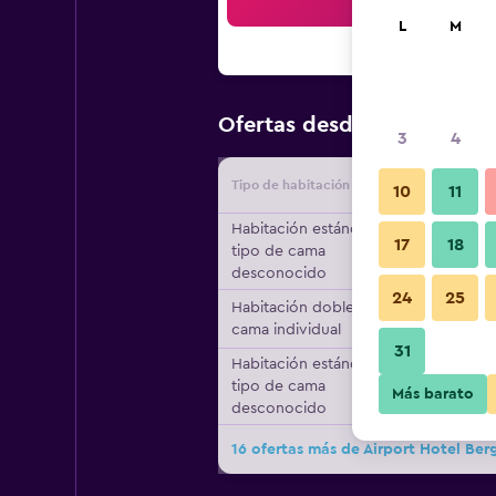
Bus
L
M
$85
Ofertas desde
/
Oferta má
3
4
Tipo de habitación
Proveedo
10
11
Habitación estándar,
17
18
tipo de cama
desconocido
24
25
Habitación doble, 1
cama individual
31
Habitación estándar,
tipo de cama
Más barato
desconocido
16 ofertas más de Airport Hotel Be