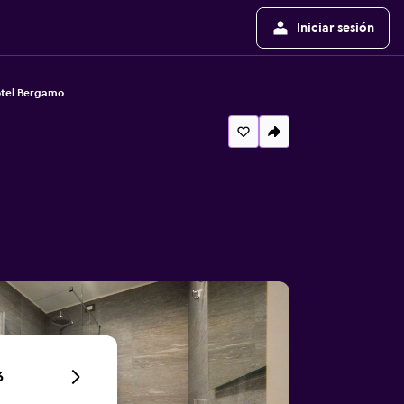
Iniciar sesión
otel Bergamo
6