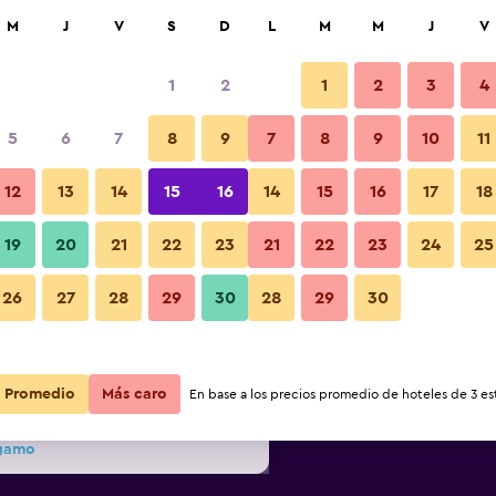
car
M
J
V
S
D
L
M
M
J
V
1
2
1
2
3
4
s barata de precio por noche
5
6
7
8
9
7
8
9
10
11
Baño
r
Total noche
12
13
14
15
16
14
15
16
17
18
19
20
21
22
23
21
22
23
24
25
$85
Ver oferta
Fotos
26
27
28
29
30
28
29
30
$91
Ver oferta
$98
Ver oferta
Promedio
Más caro
En base a los precios promedio de hoteles de 3 est
rgamo