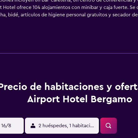
ciones incluyen un bar-cafetería, un centro de conferencias y
t Hotel ofrece 104 alojamientos con minibar y caja fuerte. Se o
a, bidé, artículos de higiene personal gratuitos y secador d
rnet wifi gratis. Los servicios para las personas de negocios 
otel incluyen gimnasio.
Precio de habitaciones y ofer
Airport Hotel Bergamo
 16/8
2 huéspedes, 1 habitación