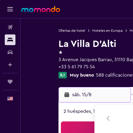
Vuelos
Ofertas de hotel
Hoteles en Europa
Ho
Alojamientos
La Villa D'Alti
1 estrella
Autos
3 Avenue Jacques Barrau, 31110 B
Planifica con IA
+33 5 61 79 75 54
Muy bueno
588 calificacione
8,1
Trips
sáb. 15/8
-
Español
2 huéspedes, 1 habitación
Bus