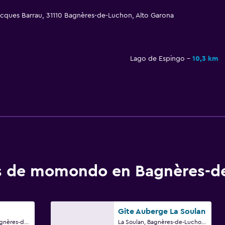
 Jacques Barrau, 31110 Bagnères-de-Luchon, Alto Garona
Lago de Espingo
10,3 km
os de momondo en Bagnères-d
Gite Auberge La Soulan
19 Allées D'Etigny, Bagnères-de-Luchon, Alto Garona
La Soulan, Bagnères-de-Luchon, Alto Garona