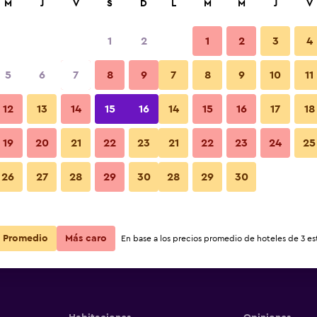
M
J
V
S
D
L
M
M
J
V
1
2
1
2
3
4
5
6
7
8
9
7
8
9
10
11
12
13
14
15
16
14
15
16
17
18
Ver precios
19
20
21
22
23
21
22
23
24
25
26
27
28
29
30
28
29
30
Ver precios
Ver precios
Promedio
Más caro
En base a los precios promedio de hoteles de 3 est