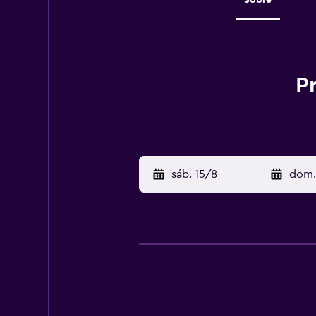
P
sáb. 15/8
-
dom.