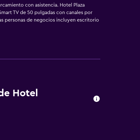
arcamiento con asistencia. Hotel Plaza
 Smart TV de 50 pulgadas con canales por
las personas de negocios incluyen escritorio
cio de limpieza todos los días. En el
cimiento incluyen gimnasio. No se permite la
ticar las actividades de ocio y
que se aplique un recargo).
 de Hotel