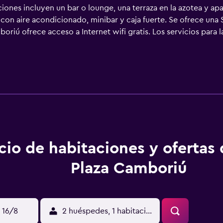
ciones incluyen un bar o lounge, una terraza en la azotea y ap
con aire acondicionado, minibar y caja fuerte. Se ofrece una
boriú ofrece acceso a Internet wifi gratis. Los servicios para 
én incluyen secador de pelo y cortinas opacas. Se ofrece servi
as además de piscina infantil. Otros servicios de ocio y espar
res de 17 años sin la supervisión de un adulto. Se pueden prac
bajo en las instalaciones o cerca del alojamiento (es posible 
cio de habitaciones y ofertas
Plaza Camboriú
 16/8
2 huéspedes, 1 habitación