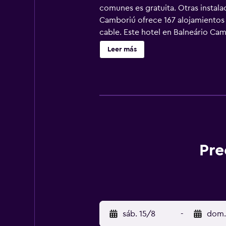
comunes es gratuita. Otras instala
Camboriú ofrece 167 alojamientos 
cable. Este hotel en Balneário Cam
y teléfono. Las habitaciones tambi
Leer más
alojamiento hay 2 piscinas cubiert
entrada a la piscina de niños meno
esparcimiento que se indican más a
Pre
sáb. 15/8
-
dom.