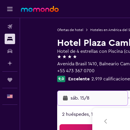
Vuelos
Ofertas de hotel
Hoteles en América del 
Alojamientos
Hotel Plaza Cam
Autos
Hotel de 4 estrellas con Piscina (c
4 estrellas
Planifica con IA
Avenida Brasil 1410, Balneario C
+55 473 367 0700
Excelente
2.919 calificacione
9,0
Trips
Español
sáb. 15/8
-
2 huéspedes, 1 habitación