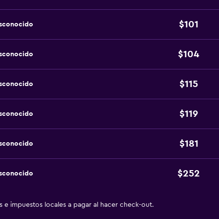
$101
esconocido
$104
esconocido
$115
esconocido
$119
esconocido
$181
esconocido
$252
esconocido
as e impuestos locales a pagar al hacer check-out.