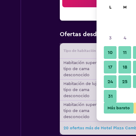
Bus
L
M
$66
Ofertas desde
/
Oferta má
3
4
Tipo de habitación
Proveedo
10
11
Habitación superior,
17
18
tipo de cama
desconocido
24
25
Habitación de lujo,
tipo de cama
desconocido
31
Habitación superior,
Más barato
tipo de cama
desconocido
20 ofertas más de Hotel Plaza Cam