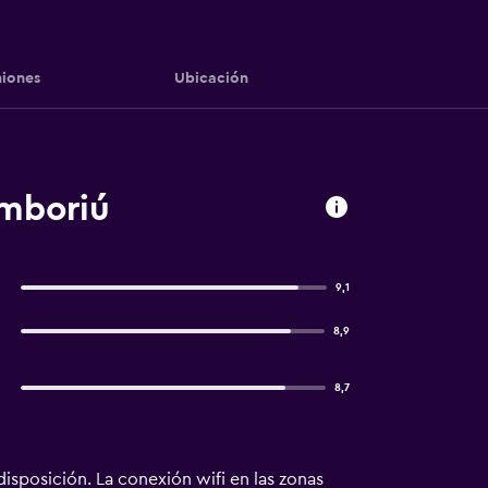
iones
Ubicación
amboriú
9,1
8,9
8,7
disposición. La conexión wifi en las zonas