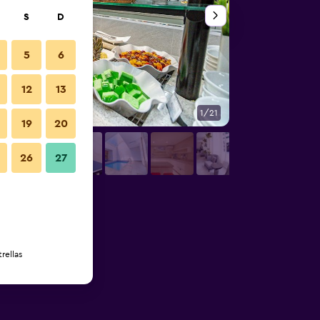
S
D
5
6
12
13
1/21
Otros
19
20
26
27
rellas