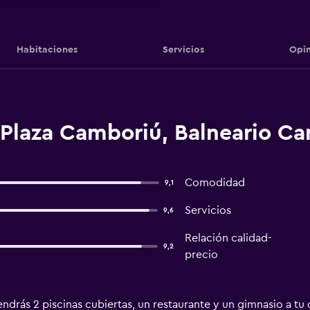
Habitaciones
Servicios
Opin
 Plaza Camboriú, Balneario C
Comodidad
9,1
Servicios
9,6
Relación calidad-
9,2
precio
ndrás 2 piscinas cubiertas, un restaurante y un gimnasio a tu 