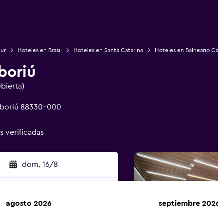
Sur
Hoteles en Brasil
Hoteles en Santa Catarina
Hoteles en Balneario C
boriú
ubierta)
amboriú 88330-000
s verificadas
dom. 16/8
agosto 2026
septiembre 202