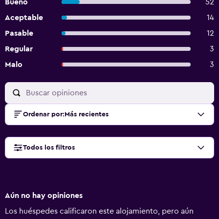
Bueno
52
Aceptable
14
Pasable
12
Regular
3
Malo
3
Ordenar por
:
Más recientes
Todos los filtros
Aún no hay opiniones
Los huéspedes calificaron este alojamiento, pero aún