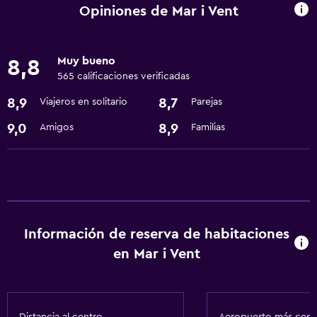
Cambio de divisas
Opiniones de Mar i Vent
Instalaciones para reuniones
Recepción 24 horas
Muy bueno
8,8
565 calificaciones verificadas
Estacionamiento y transporte
8,9
8,7
Viajeros en solitario
Parejas
Traslado aeropuerto
9,0
8,9
Amigos
Familias
Estacionamiento
Comedor
Restaurante
Nevera
Información de reserva de habitaciones
en Mar i Vent
Actividades
Bicicletas
Senderismo