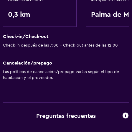
Distancia al centro
Aeropuerto más cer
Servicios básicos
0,3 km
Palma de Ma
Wifi gratis
Aire acondicionado
Check-in/Check-out
Accesibilidad y adecuación
Check-in después de las 7:00 - Check-out antes de las 12:00
Ascensor
Cancelación/prepago
Lavandería
Las políticas de cancelación/prepago varían según el tipo de
habitación y el proveedor.
Lavandería
General
Espacio de almacenamiento
Preguntas frecuentes
Salud y seguridad