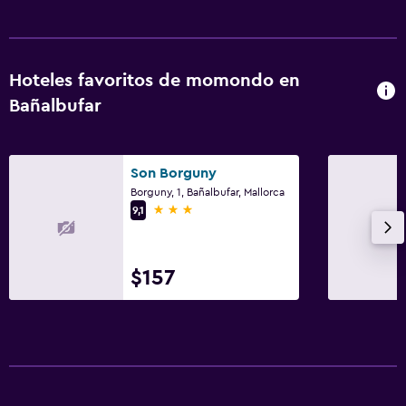
Hoteles favoritos de momondo en
Bañalbufar
Son Borguny
Borguny, 1, Bañalbufar, Mallorca
3 estrellas
9,1
$157