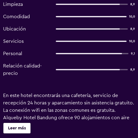
Limpieza
8,9
Comodidad
10,0
Ubicación
8,9
Servicios
10,0
Personal
9,1
Relación calidad-
8,9
precio
En este hotel encontrarás una cafetería, servicio de
recepción 24 horas y aparcamiento sin asistencia gratuito.
La conexión wifi en las zonas comunes es gratuita.
Alqueby Hotel Bandung ofrece 90 alojamientos con aire
acondicionado y artículos de higiene personal gratuitos.
Leer más
Se ofrece una televisión LCD de 32 pulgadas con canales