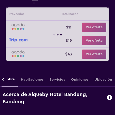
Proveedor
Total noche
$11
Ver oferta
$19
Ver oferta
$43
Ver oferta
Sobre
Habitaciones
Servicios
Opiniones
Ubicación
Acerca de Alqueby Hotel Bandung,
Bandung