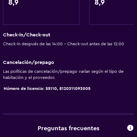
8,9
8,9
Baño privado
Salud y seguridad
Cámaras CCTV en el exterior
Check-in/Check-out
Limpieza diaria
Check-in después de las 14:00 - Check-out antes de las 12:00
Seguridad las 24 horas
Cancelación/prepago
Cámaras CCTV en zonas comunes
Las políticas de cancelación/prepago varían según el tipo de
habitación y el proveedor.
Servicios y facilidades
Número de licencia: 55110, 8120311093005
Botella de agua
Servicio de habitaciones
Recepción 24 horas
Estacionamiento y transporte
Preguntas frecuentes