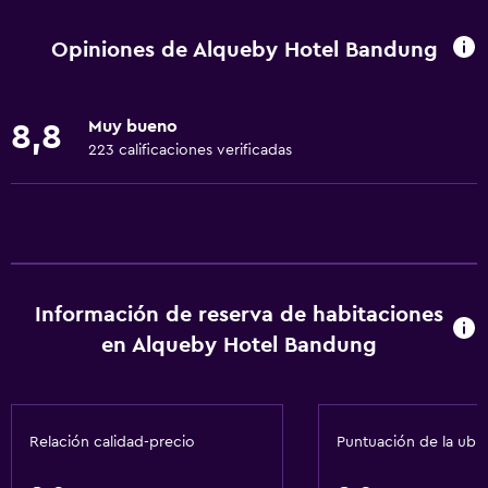
Wifi gratis
Wifi disponible en todas las instalaciones
Opiniones de Alqueby Hotel Bandung
Internet
Gel de ducha
Muy bueno
8,8
Toallas
223 calificaciones verificadas
Aire acondicionado
Artículos de aseo gratis
Champú
Alarma de humo
Información de reserva de habitaciones
Baño
en Alqueby Hotel Bandung
Bidé
Papel higiénico
Relación calidad-precio
Puntuación de la ubi
Cepillo de dientes
Ducha