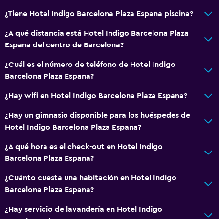
¿Tiene Hotel Indigo Barcelona Plaza Espana piscina?
Inodoro con barras de apoyo
¿A qué distancia está Hotel Indigo Barcelona Plaza
Comedor
Espana del centro de Barcelona?
Minibar
¿Cuál es el número de teléfono de Hotel Indigo
Almuerzos para llevar
Barcelona Plaza Espana?
Menús para dietas especiales (bajo petición)
¿Hay wifi en Hotel Indigo Barcelona Plaza Espana?
Bar de tapas
¿Hay un gimnasio disponible para los huéspedes de
Restaurante
Hotel Indigo Barcelona Plaza Espana?
Bar/lounge
¿A qué hora es el check-out en Hotel Indigo
Desayuno en la habitación
Barcelona Plaza Espana?
Tetera/cafetera
¿Cuánto cuesta una habitación en Hotel Indigo
Cafetera
Barcelona Plaza Espana?
Cafetería
¿Hay servicio de lavandería en Hotel Indigo