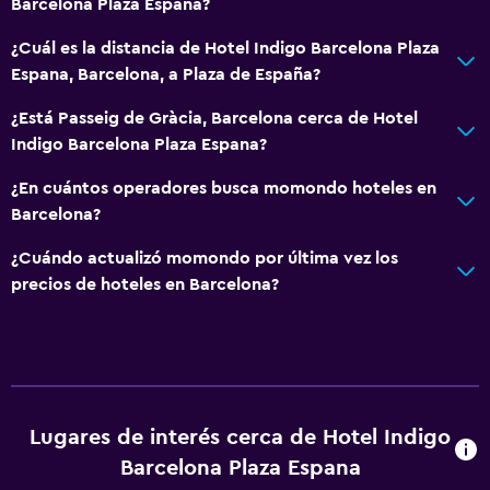
Barcelona Plaza Espana?
Baño
¿Cuál es la distancia de Hotel Indigo Barcelona Plaza
Ducha
Espana, Barcelona, a Plaza de España?
Gorro de baño
¿Está Passeig de Gràcia, Barcelona cerca de Hotel
Tina de baño
Indigo Barcelona Plaza Espana?
Secador de pelo
¿En cuántos operadores busca momondo hoteles en
Aseo
Barcelona?
Papel higiénico
¿Cuándo actualizó momondo por última vez los
Albornoz
precios de hoteles en Barcelona?
Baño privado
General
Habitaciones familiares
Pantuflas
Lugares de interés cerca de Hotel Indigo
Posibilidad de habitaciones conectadas
Barcelona Plaza Espana