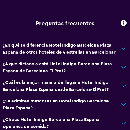
Acceso con tarjeta
Botella de agua
Recepción 24 horas
Preguntas frecuentes
Accesibilidad y adecuación
¿En qué se diferencia Hotel Indigo Barcelona Plaza
Unidad ubicada en la planta baja
Espana de otros hoteles de 4 estrellas en Barcelona?
Mascotas permitidas bajo consulta (pueden aplicar cargos
¿A qué distancia está Hotel Indigo Barcelona Plaza
extra)
Espana de Barcelona-El Prat?
Accesibilidad
¿Cuál es la mejor manera de llegar a Hotel Indigo
Ascensor
Barcelona Plaza Espana desde Barcelona-El Prat?
Silla para ducha
¿Se admiten mascotas en Hotel Indigo Barcelona
Ascensor disponible
Plaza Espana?
Estacionamiento accesible
¿Ofrece Hotel Indigo Barcelona Plaza Espana
Tina de baño adaptada
opciones de comida?
Para no fumadores