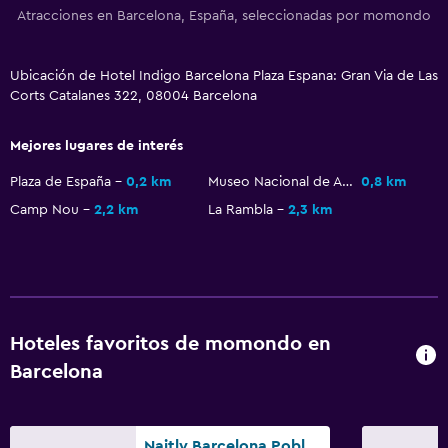
Habitaciones insonorizadas
Atracciones en Barcelona, España, seleccionadas por momondo
Insonorización
Teléfono
Ubicación de Hotel Indigo Barcelona Plaza Espana: Gran Via de Las
Corts Catalanes 322, 08004 Barcelona
Espacio de almacenamiento
Mejores lugares de interés
Habitación
Plaza de España
0,2 km
Museo Nacional de Arte de Cataluña
0,8 km
Enchufe cerca de la cama
Camp Nou
2,2 km
La Rambla
2,3 km
Despertador
Sofá cama
Perchero
Armario o clóset
Hoteles favoritos de momondo en
Barcelona
Estacionamiento y transporte
Estacionamiento
Traslado al aeropuerto (con cargos)
Naitly Barcelona Poblenou