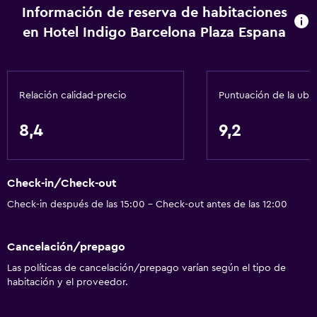
Información de reserva de habitaciones
Gel de ducha
en Hotel Indigo Barcelona Plaza Espana
Aire acondicionado
Acondicionador
Relación calidad-precio
Puntuación de la ubi
Servicios y facilidades
Centro de negocios
8,4
9,2
Renta de autos
Servicio de despertador
Check-in/Check-out
Servicio de conserjería
Check-in después de las 15:00 - Check-out antes de las 12:00
Caja fuerte
Instalaciones para reuniones
Cancelación/prepago
Boletos de transporte público
Las políticas de cancelación/prepago varían según el tipo de
Servicio de habitaciones
habitación y el proveedor.
Mostrador de información turística