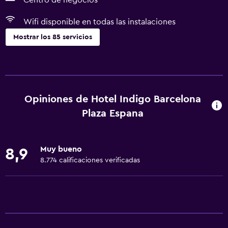
Centro de negocios
Wifi disponible en todas las instalaciones
Mostrar los 85 servicios
Servicios básicos
Wifi gratis
Wifi disponible en todas las instalaciones
Opiniones de Hotel Indigo Barcelona
Internet
Plaza Espana
Ropa de cama
Toallas
Muy bueno
8,9
Extinguidor
8.774 calificaciones verificadas
Artículos de aseo gratis
Champú
Alarma de humo
Calefacción