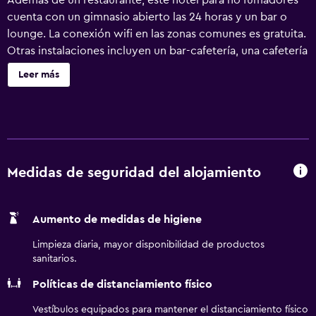
Además de un restaurante, este hotel para no fumadores
cuenta con un gimnasio abierto las 24 horas y un bar o
lounge. La conexión wifi en las zonas comunes es gratuita.
Otras instalaciones incluyen un bar-cafetería, una cafetería
y aparcamiento sin asistencia. Hotel Indigo Barcelona
Leer más
Plaza Espana by IHG ofrece 189 alojamientos con minibar y
caja fuerte. Se ofrece una televisión de pantalla plana con
canales digitales. Los baños están equipados con ducha,
zapatillas, artículos de higiene personal gratuitos y
secador de pelo. Los huéspedes pueden navegar por la
web gracias a nuestro acceso a Internet wifi gratis. Se
Medidas de seguridad del alojamiento
ofrece servicio de limpieza todos los días. Los servicios de
ocio y esparcimiento en este hotel incluyen gimnasio
Aumento de medidas de higiene
abierto las 24 horas. Se pueden practicar las actividades
de ocio y esparcimiento que se indican más abajo en las
Limpieza diaria, mayor disponibilidad de productos
instalaciones o cerca del alojamiento (es posible que se
sanitarios.
aplique un recargo).
Políticas de distanciamiento físico
Vestíbulos equipados para mantener el distanciamiento físico