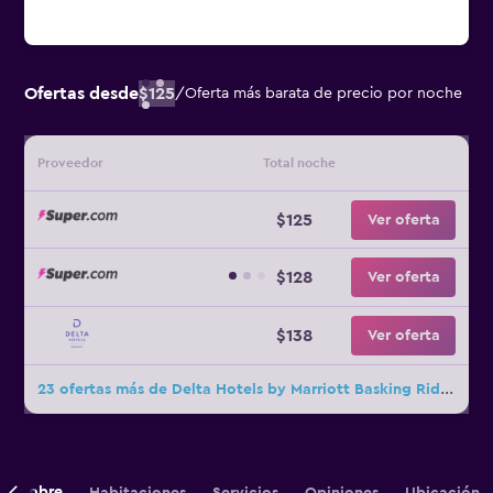
Ofertas desde
$125
/
Oferta más barata de precio por noche
Proveedor
Total noche
$125
Ver oferta
$128
Ver oferta
$138
Ver oferta
23 ofertas más de Delta Hotels by Marriott Basking Ridge
Sobre
Habitaciones
Servicios
Opiniones
Ubicación