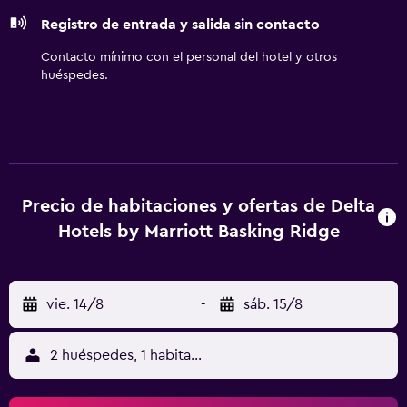
servicios de ocio y esparcimiento en este hotel incluyen
Registro de entrada y salida sin contacto
gimnasio abierto las 24 horas. Se pueden practicar las
actividades de ocio y esparcimiento que se indican más
Contacto mínimo con el personal del hotel y otros
abajo en las instalaciones o cerca del alojamiento (es
huéspedes.
posible que se aplique un recargo).
Precio de habitaciones y ofertas de Delta
Hotels by Marriott Basking Ridge
vie. 14/8
-
sáb. 15/8
2 huéspedes, 1 habitación