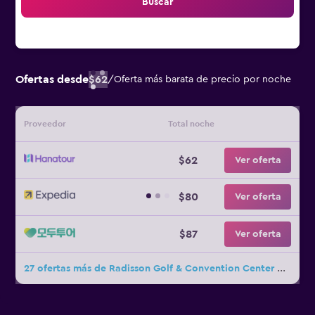
Buscar
Ofertas desde
$62
/
Oferta más barata de precio por noche
Proveedor
Total noche
$62
Ver oferta
$80
Ver oferta
$87
Ver oferta
27 ofertas más de Radisson Golf & Convention Center Batam