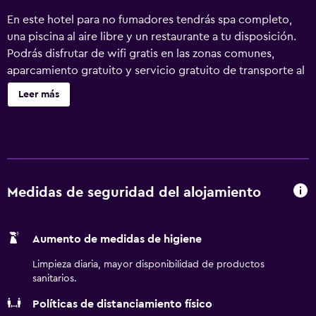
En este hotel para no fumadores tendrás spa completo,
una piscina al aire libre y un restaurante a tu disposición.
Podrás disfrutar de wifi gratis en las zonas comunes,
aparcamiento gratuito y servicio gratuito de transporte al
centro comercial. También encontrarás un gimnasio, un
Leer más
bar o lounge y un bar junto a la piscina. Se ofrece un
servicio de limpieza a petición. Radisson Golf &
Convention Center Batam ofrece 239 alojamientos con
aire acondicionado, caja fuerte y botella de agua gratuita.
Las camas están vestidas con ropa de cama de alta
calidad. Se ofrece una televisión LCD de 42 pulgadas con
Medidas de seguridad del alojamiento
canales por cable de suscripción. Los baños están dotados
de albornoces, zapatillas, artículos de higiene personal
Aumento de medidas de higiene
gratuitos y secador de pelo. Los huéspedes pueden
navegar por la web gracias a nuestro acceso a Internet
Limpieza diaria, mayor disponibilidad de productos
wifi gratis. Entre las comodidades especialmente
sanitarios.
pensadas para las personas en viaje de negocios se
Políticas de distanciamiento físico
incluyen escritorio, sillas de oficina y teléfono. Las