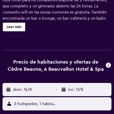
Este hotel para no fumadores dispone de 2 restaurantes,
spa completo y un gimnasio abierto las 24 horas. La
conexión wifi en las zonas comunes es gratuita. También
encontrarás un bar o lounge, un bar-cafetería y un baño
turco. Se ofrece servicio de cambio de toallas a petición.
Leer más
Cèdre Beaune, A Beauvallon Hotel & Spa ofrece 40
alojamientos con minibar y máquina de café espresso.
Estos alojamientos con mobiliario y decoración diferentes
disponen de silla de oficina. Las camas están vestidas con
ropa de cama de alta calidad. Se ofrece una televisión de
pantalla plana de 200 cm con canales por satélite de
Precio de habitaciones y ofertas de
suscripción. Los baños están dotados de albornoces,
Cèdre Beaune, A Beauvallon Hotel & Spa
zapatillas, artículos de higiene personal de diseño y
artículos de higiene personal gratuitos. Los huéspedes
pueden navegar por la web gracias a nuestro acceso a
dom. 16/8
-
lun. 17/8
Internet wifi gratis. Entre las comodidades especialmente
pensadas para las personas en viaje de negocios se
incluyen oficinas, escritorio y teléfono. Las habitaciones
2 huéspedes, 1 habitación
también incluyen caja fuerte y botella de agua gratuita. Es