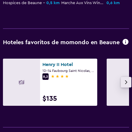
Baño adicional
Hospices de Beaune
0,5 km
Marche Aux Vins Winery
0,6 km
Baño pequeño adicional
Tina de baño
Aseo
Papel higiénico
Hoteles favoritos de momondo en Beaune
Ducha italiana
Henry II Hotel
General
12-14 Faubourg Saint Nicolas, Beaune, Borgoña
Ventana
4 estrellas
8,2
Habitaciones familiares
Piso de parquet o madera noble
$135
Espacio de almacenamiento
Zona de estar
Pantuflas
Sofá