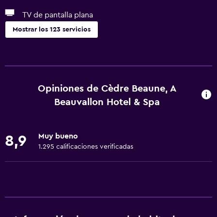
TV de pantalla plana
Mostrar los 123 servicios
Servicios básicos
Dispositivo hotspot móvil
Wifi disponible en todas las instalaciones
Opiniones de Cèdre Beaune, A
Internet
Beauvallon Hotel & Spa
Extinguidor
Artículos de aseo gratis
Muy bueno
8,9
Alarma de humo
1.295 calificaciones verificadas
Calefacción
Aire acondicionado
Wifi gratis
Ropa de cama