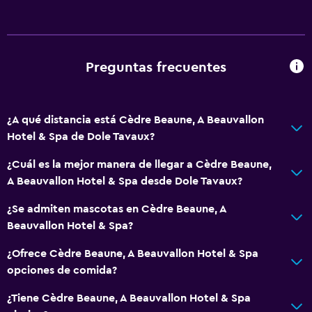
Minibar
Bar de tapas
Desayuno en la habitación
Preguntas frecuentes
Tetera/cafetera
Tetera
Cafetera
¿A qué distancia está Cèdre Beaune, A Beauvallon
Hotel & Spa de Dole Tavaux?
Servicios y facilidades
¿Cuál es la mejor manera de llegar a Cèdre Beaune,
Centro de negocios
A Beauvallon Hotel & Spa desde Dole Tavaux?
Servicio de despertador
¿Se admiten mascotas en Cèdre Beaune, A
Servicio de conserjería
Beauvallon Hotel & Spa?
Baño turco
¿Ofrece Cèdre Beaune, A Beauvallon Hotel & Spa
Instalaciones para reuniones
opciones de comida?
Servicio de habitaciones
¿Tiene Cèdre Beaune, A Beauvallon Hotel & Spa
Acceso con tarjeta