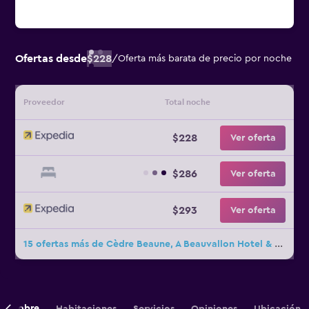
Ofertas desde
$228
/
Oferta más barata de precio por noche
Proveedor
Total noche
$228
Ver oferta
$286
Ver oferta
$293
Ver oferta
15 ofertas más de Cèdre Beaune, A Beauvallon Hotel & Spa
Sobre
Habitaciones
Servicios
Opiniones
Ubicación