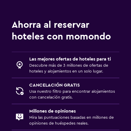
Habitaciones insonorizadas
Insonorización
Ahorra al reservar
Teléfono
hoteles con momondo
Alfombrado
Habitación
Las mejores ofertas de hoteles para ti
Camas extralargas (+2 m)
Descubre más de 3 millones de ofertas de
Cama plegable
hoteles y alojamientos en un solo lugar.
Enchufe cerca de la cama
CANCELACIÓN GRATIS
Despertador
Usa nuestro filtro para encontrar alojamientos
con cancelación gratis.
Sofá cama
Perchero
Millones de opiniones
Mira las puntuaciones basadas en millones de
Armario o clóset
opiniones de huéspedes reales.