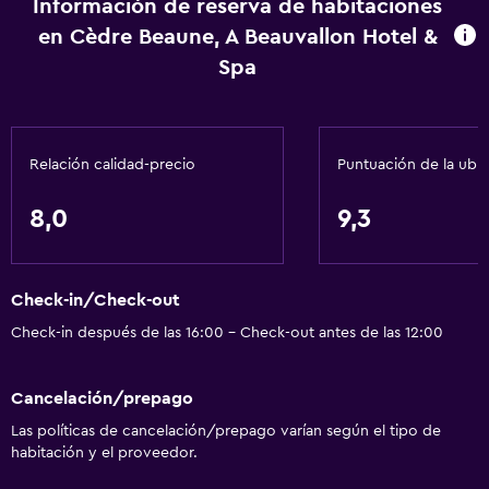
Información de reserva de habitaciones
Toallas
en Cèdre Beaune, A Beauvallon Hotel &
Champú
Spa
Gel de ducha
Papeleras
Acondicionador
Relación calidad-precio
Puntuación de la ubi
Comedor
8,0
9,3
Copas
Tetera eléctrica
Check-in/Check-out
Almuerzos para llevar
Check-in después de las 16:00 - Check-out antes de las 12:00
Menús para dietas especiales (bajo petición)
Restaurante
Cancelación/prepago
Bar/lounge
Las políticas de cancelación/prepago varían según el tipo de
habitación y el proveedor.
La comida se puede entregar en el alojamiento