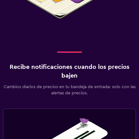
Natación
Piscina y spa
Spa
Bañera de hidromasaje
Masajes
Sauna
Recibe notificaciones cuando los precios
bajen
Lavandería
Cambios diarios de precios en tu bandeja de entrada: solo con las
Lavandería
alertas de precios.
Servicio de planchado
Servicios de lavandería/tintorería
Plancha y tabla de planchar
Ideal para familias