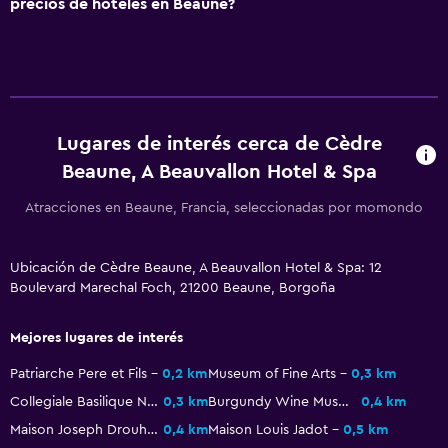
precios de hoteles en Beaune?
Mascotas permitidas bajo consulta (pueden aplicar cargos
extra)
Accesibilidad
Ascensor
Ascensor disponible
Lugares de interés cerca de Cèdre
Beaune, A Beauvallon Hotel & Spa
Estacionamiento accesible
Plantas superiores accesibles por ascensor
Atracciones en Beaune, Francia, seleccionadas por momondo
Baño
Ubicación de Cèdre Beaune, A Beauvallon Hotel & Spa: 12
Boulevard Marechal Foch, 21200 Beaune, Borgoña
Secador de pelo
Albornoz
Mejores lugares de interés
Baño privado
Patriarche Pere et Fils
0,2 km
Museum of Fine Arts
0,3 km
Ducha
Collegiale Basilique Notre-Dame
0,3 km
Burgundy Wine Museum
0,4 km
Gorro de baño
Maison Joseph Drouhin
0,4 km
Maison Louis Jadot
0,5 km