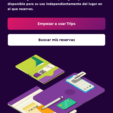
TV
disponible para su uso independientemente del lugar en
el que reserves.
Salud y seguridad
Limpieza diaria
Empezar a usar Trips
Cámaras CCTV en zonas comunes
Cámaras CCTV en el exterior
Buscar mis reservas
Seguridad las 24 horas
Botiquín de primeros auxilios
Caja fuerte
Actividades
Visitas a bodegas
Bicicletas
Juegos de mesa/rompecabezas
Mesa de billar