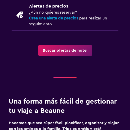
Estacionamiento y transporte
Alertas de precios
Estacionamiento
¿Aún no quieres reservar?
Crea una alerta de precios
para realizar un
Traslado al aeropuerto (con cargos)
seguimiento.
Estacionamiento privado
Servicio de traslado (cargo adicional)
Carga de vehículos eléctricos
Buscar ofertas de hotel
Valet parking
Sistema de entretenimiento
TV de pantalla plana
TV por cable o vía satélite
Una forma más fácil de gestionar
Canales de pago
tu viaje a Beaune
Radio
Biblioteca
Hacemos que sea súper fácil planificar, organizar y viajar
con los amigos o la familia. Trips es gratis y está