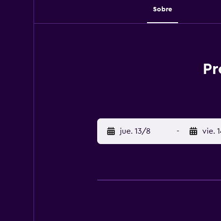
Sobre
Pr
jue. 13/8
-
vie. 