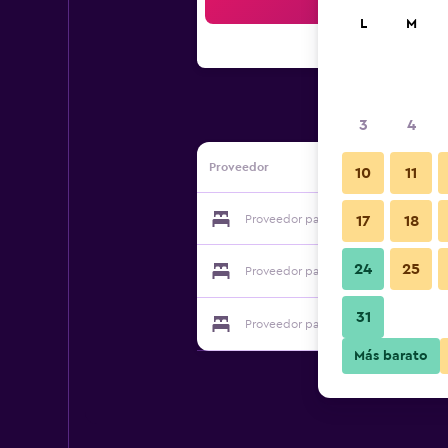
Bus
L
M
3
4
Proveedor
10
11
Proveedor para No. 226 Belfast
17
18
24
25
Proveedor para No. 226 Belfast
31
Proveedor para No. 226 Belfast
Más barato