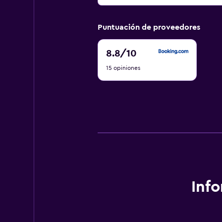
Puntuación de proveedores
8.8
8.8
/10
de
15 opiniones
10
Inf