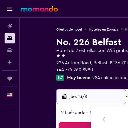
Vuelos
Ofertas de hotel
Hoteles en Europa
H
Alojamientos
No. 226 Belfast
Autos
Hotel de 2 estrellas con Wifi gratis
2 estrellas
Planifica con IA
226 Antrim Road, Belfast, BT36 7PJ
+44 775 260 8990
Muy bueno
284 calificacione
8,7
Trips
Español
jue. 13/8
-
2 huéspedes, 1 habitación