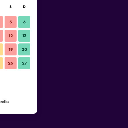
S
D
5
6
12
13
19
20
26
27
rellas