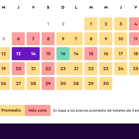
car
M
J
V
S
D
L
M
M
J
V
1
2
1
2
3
4
5
6
7
8
9
7
8
9
10
11
12
13
14
15
16
14
15
16
17
18
Ver precios
19
20
21
22
23
21
22
23
24
25
26
27
28
29
30
28
29
30
Ver precios
Ver precios
Promedio
Más caro
En base a los precios promedio de hoteles de 3 est