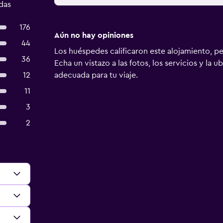
das
176
Aún no hay opiniones
44
Los huéspedes calificaron este alojamiento, p
36
Echa un vistazo a las fotos, los servicios y la u
12
adecuada para tu viaje.
11
3
2