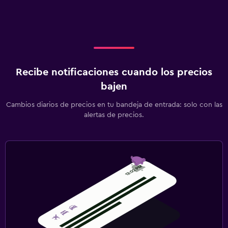
Acceso con tarjeta
Masaje de pies
Check-out exprés
Recepción 24 horas
Recibe notificaciones cuando los precios
Lavandería
bajen
Lavandería
Cambios diarios de precios en tu bandeja de entrada: solo con las
Servicio de planchado
alertas de precios.
Plancha para pantalones
Plancha y tabla de planchar
Tendedero
Habitación
Camas extralargas (+2 m)
Enchufe cerca de la cama