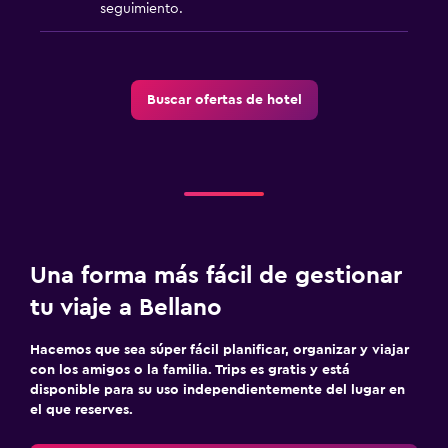
seguimiento.
Parrilla
Terraza
Buscar ofertas de hotel
Sistema de entretenimiento
TV de pantalla plana
Consola de videojuegos
TV por cable o vía satélite
Canales de pago
Una forma más fácil de gestionar
Videojuegos
tu viaje a Bellano
Radio
Sala de estar/TV compartida
Hacemos que sea súper fácil planificar, organizar y viajar
TV
con los amigos o la familia. Trips es gratis y está
disponible para su uso independientemente del lugar en
el que reserves.
Baño