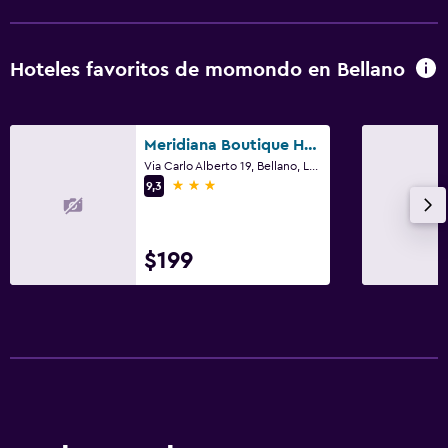
Libros, DVD, música para niños
Comidas para niños
Hoteles favoritos de momondo en Bellano
Buffet infantil
Carriolas
Zona cubierta de juegos
Meridiana Boutique Hotel
Via Carlo Alberto 19, Bellano, Lecco
Equipo infantil para zona de juegos al aire libre
3 estrellas
9,3
Parque infantil
Periquera
$199
Accesibilidad y adecuación
Unidad accesible para personas en silla de ruedas
Hipoalergénico
Almohada hipoalergénica
Almohada sin plumas