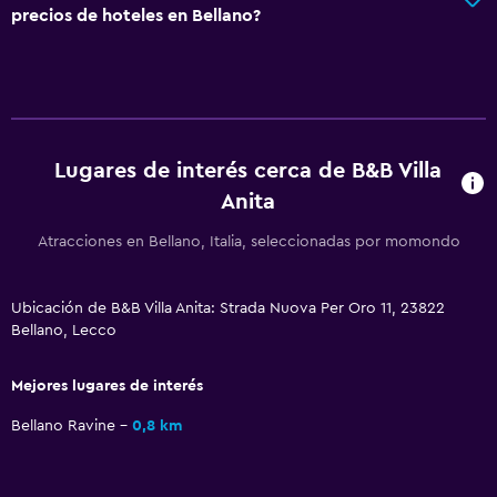
precios de hoteles en Bellano?
Servicio de entrega de comida
Almuerzos para llevar
Menús para dietas especiales (bajo petición)
La comida se puede entregar en el alojamiento
Lugares de interés cerca de B&B Villa
Microondas
Anita
Desayuno en la habitación
Tostadora
Atracciones en Bellano, Italia, seleccionadas por momondo
Nevera
Ubicación de B&B Villa Anita: Strada Nuova Per Oro 11, 23822
Comedor
Bellano, Lecco
Mesa de comedor
Mejores lugares de interés
Ideal para familias
Bellano Ravine
0,8 km
Cuidado de niños o guardería
Cuna/cama nido disponibles