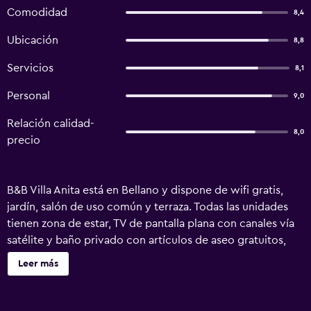
Comodidad
8,4
Ubicación
8,8
Servicios
8,1
Personal
9,0
Relación calidad-
8,0
precio
B&B Villa Anita está en Bellano y dispone de wifi gratis,
jardín, salón de uso común y terraza. Todas las unidades
tienen zona de estar, TV de pantalla plana con canales vía
satélite y baño privado con artículos de aseo gratuitos,
bidet y ducha. Algunas unidades disponen de balcón y/o
Leer más
patio con vistas a la montaña. En el alojamiento se puede
disfrutar de un desayuno buffet, continental o americano.
En el bed and breakfast, la clientela puede usar la zona de