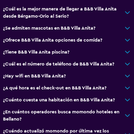
Ventana
¿Cuál es la mejor manera de llegar a B&B Villa Anita
Habitaciones familiares
desde Bérgamo-Orio al Serio?
Vista al jardín
¿Se admiten mascotas en B&B Villa Anita?
Vista al lago
Vista a punto de interés
¿Ofrece B&B Villa Anita opciones de comida?
Casilleros
¿Tiene B&B Villa Anita piscina?
Vista a la montaña
¿Cuál es el número de teléfono de B&B Villa Anita?
Espacio de almacenamiento
¿Hay wifi en B&B Villa Anita?
Vista a una calle tranquila
Zona de estar
¿A qué hora es el check-out en B&B Villa Anita?
Solárium
¿Cuánto cuesta una habitación en B&B Villa Anita?
Piso de mosaico/mármol
¿En cuántos operadores busca momondo hoteles en
Bellano?
Comedor
¿Cuándo actualizó momondo por última vez los
Copas