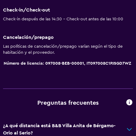
Tienda de regalos
Check-in/Check-out
Pesca
Check-in después de las 14:30 - Check-out antes de las 10:00
Juegos de mesa/rompecabezas
Canotaje
Cancelación/prepago
Submarinismo
Las políticas de cancelación/prepago varían según el tipo de
Buceo
habitación y el proveedor.
Clases de cocina
Número de licencia: 097008-BEB-00001, IT097008C1PJSGD7WZ
Paseos a caballo
Mesa de billar
Instalaciones para deportes acuáticos
Windsurf
Preguntas frecuentes
Senderismo
¿A qué distancia está B&B Villa Anita de Bérgamo-
General
Orio al Serio?