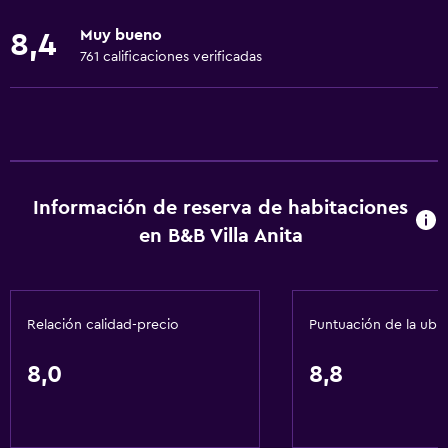
Extinguidor
Muy bueno
8,4
Artículos de aseo gratis
761 calificaciones verificadas
Alarma de humo
Calefacción
Wifi gratis
Ropa de cama
Información de reserva de habitaciones
Toallas
en B&B Villa Anita
Champú
Adaptador
Gel de ducha
Relación calidad-precio
Puntuación de la ubi
Toallas/ropa de cama (cargo adicional)
Papeleras
8,0
8,8
Actividades