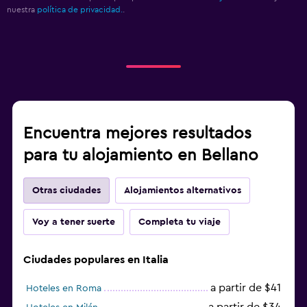
Masajes
nuestra
política de privacidad.
.
Sauna
Estacionamiento y transporte
Traslado al aeropuerto (con cargos)
Estacionamiento gratuito
Servicio de traslado
Encuentra mejores resultados
Estacionamiento privado
para tu alojamiento en Bellano
Zona de trabajo
Otras ciudades
Alojamientos alternativos
Fax/fotocopiadora
Voy a tener suerte
Completa tu viaje
Fax
Escritorio
Ciudades populares en Italia
a partir de $41
Hoteles en Roma
Gimnasio
a partir de $34