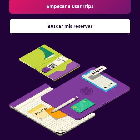
Secador de pelo
Empezar a usar Trips
Baño privado
Inodoro adaptado
Buscar mis reservas
Ducha
Bidé
Aseo
Papel higiénico
Ducha italiana
Servicios y facilidades
Instalaciones para reuniones
Servicio de habitaciones
Mostrador de información turística
Acceso con llave