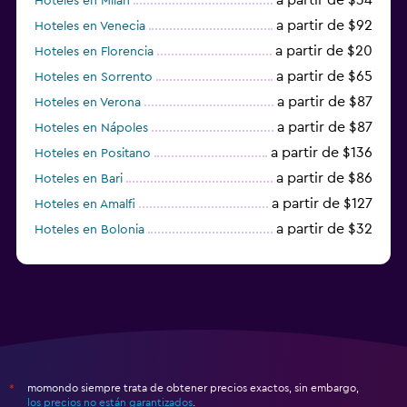
Hoteles en Milán
Tenis
a partir de $92
Hoteles en Venecia
a partir de $20
Hoteles en Florencia
a partir de $65
Hoteles en Sorrento
a partir de $87
Hoteles en Verona
a partir de $87
Hoteles en Nápoles
a partir de $136
Hoteles en Positano
a partir de $86
Hoteles en Bari
a partir de $127
Hoteles en Amalfi
a partir de $32
Hoteles en Bolonia
a partir de $83
Hoteles en Turín
momondo siempre trata de obtener precios exactos, sin embargo,
*
los precios no están garantizados
.