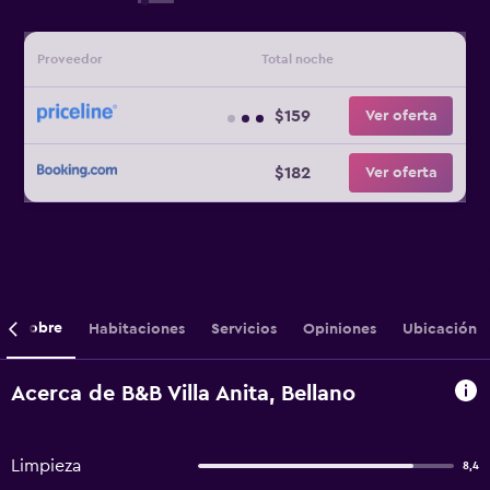
Proveedor
Total noche
$159
Ver oferta
$182
Ver oferta
Sobre
Habitaciones
Servicios
Opiniones
Ubicación
Acerca de B&B Villa Anita, Bellano
Limpieza
8,4