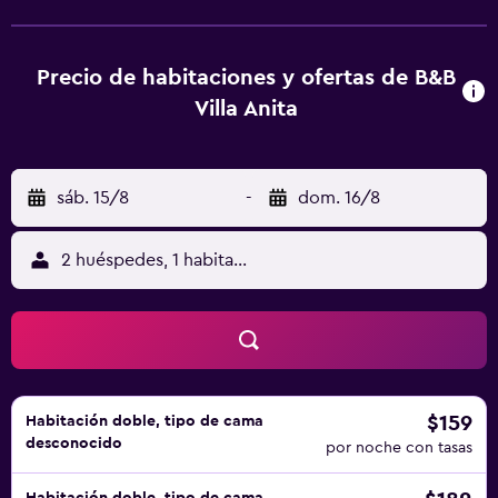
juegos infantil. El aeropuerto (Aeropuerto de Milán - Orio
Al Serio) está a 67 km, y el alojamiento ofrece servicio de
traslado de pago para ir o volver del aeropuerto.
Precio de habitaciones y ofertas de B&B
Villa Anita
sáb. 15/8
-
dom. 16/8
2 huéspedes, 1 habitación
$159
Habitación doble, tipo de cama
desconocido
por noche con tasas