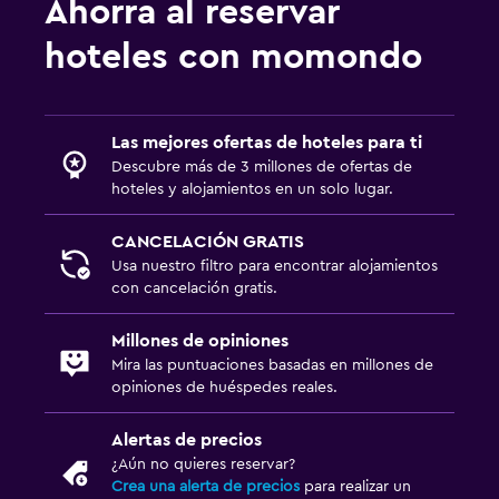
Ahorra al reservar
Áreas designadas para fumadores
Entrada privada
hoteles con momondo
Habitaciones para no fumadores disponibles
Mascotas permitidas bajo consulta (pueden aplicar cargos
Las mejores ofertas de hoteles para ti
extra)
Descubre más de 3 millones de ofertas de
Accesibilidad
hoteles y alojamientos en un solo lugar.
Aire libre
CANCELACIÓN GRATIS
Usa nuestro filtro para encontrar alojamientos
Comedor al aire libre
con cancelación gratis.
Muebles de exterior
Millones de opiniones
Chimenea exterior
Mira las puntuaciones basadas en millones de
Área de picnic
opiniones de huéspedes reales.
Jardín
Alertas de precios
Terraza/patio
¿Aún no quieres reservar?
Crea una alerta de precios
para realizar un
Sillas de playa