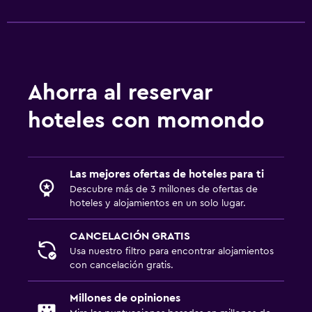
Sillas de playa
Terraza
Muebles de exterior
Jardín
Ahorra al reservar
hoteles con momondo
Estacionamiento y transporte
Carga de vehículos eléctricos
Traslado aeropuerto
Las mejores ofertas de hoteles para ti
Estacionamiento gratuito
Descubre más de 3 millones de ofertas de
hoteles y alojamientos en un solo lugar.
Estacionamiento privado
CANCELACIÓN GRATIS
Sistema de entretenimiento
Usa nuestro filtro para encontrar alojamientos
con cancelación gratis.
TV de pantalla plana
Sala de estar/TV compartida
Millones de opiniones