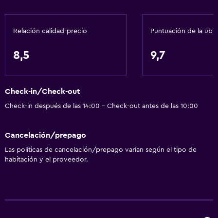
Papeleras
Relación calidad-precio
Puntuación de la ubi
General
Ventana
8,5
9,7
Vista a una calle tranquila
Habitaciones familiares
Check-in/Check-out
Zona de estar
Check-in después de las 14:00 - Check-out antes de las 10:00
Vista al jardín
Pantuflas
Cancelación/prepago
Vista al patio interior
Las políticas de cancelación/prepago varían según el tipo de
Teléfono
habitación y el proveedor.
Alfombrado
Vista a la montaña
Bodega de esquí