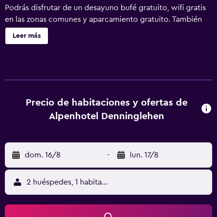
Podrás disfrutar de un desayuno bufé gratuito, wifi gratis
en las zonas comunes y aparcamiento gratuito. También
encontrarás un bar o lounge, un bar-cafetería y una sauna.
Leer más
Alpenhotel Denninglehen ofrece 24 alojamientos con
minibar y caja fuerte. Estos alojamientos ofrecen una zona
de estar separada. Se ofrece una televisión de pantalla
plana con canales por satélite. Los baños están equipados
con ducha, albornoces, zapatillas y secador de pelo. Los
huéspedes pueden navegar por la web gracias a nuestro
Precio de habitaciones y ofertas de
acceso a Internet wifi gratis. Los servicios para las
Alpenhotel Denninglehen
personas de negocios incluyen escritorio y teléfono. Se
ofrece servicio de limpieza todos los días. Los servicios de
ocio y esparcimiento en este hotel incluyen una piscina
dom. 16/8
-
lun. 17/8
cubierta y sauna. Se pueden practicar las actividades de
ocio y esparcimiento que se indican más abajo en las
instalaciones o cerca del alojamiento (es posible que se
2 huéspedes, 1 habitación
aplique un recargo).