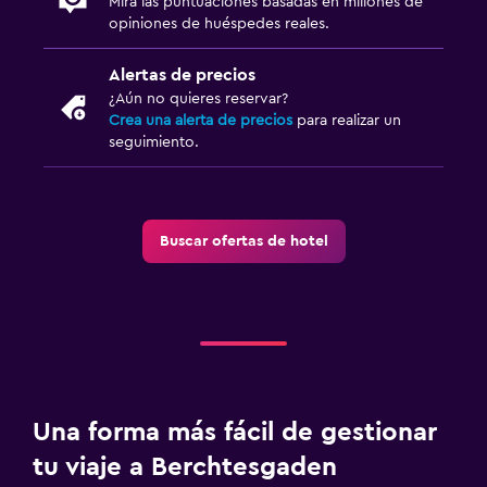
Mira las puntuaciones basadas en millones de
TV por cable o vía satélite
opiniones de huéspedes reales.
TV
Alertas de precios
Habitación
¿Aún no quieres reservar?
Crea una alerta de precios
para realizar un
Almohada de plumas
seguimiento.
Enchufe cerca de la cama
Armario o clóset
Buscar ofertas de hotel
Comedor
Minibar
Restaurante
Bar/lounge
Una forma más fácil de gestionar
Salud y seguridad
tu viaje a Berchtesgaden
Limpieza diaria