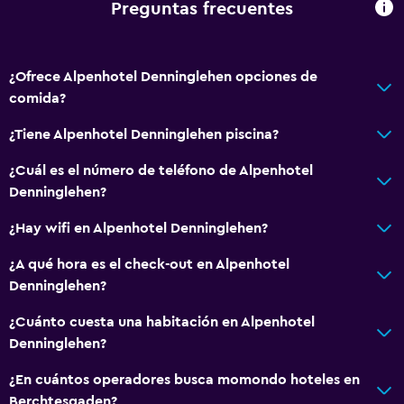
Preguntas frecuentes
Actividades
Senderismo
¿Ofrece Alpenhotel Denninglehen opciones de
Escuela de esquí
comida?
Bicicletas
¿Tiene Alpenhotel Denninglehen piscina?
Pesca
Ciclismo
¿Cuál es el número de teléfono de Alpenhotel
Denninglehen?
Esquí
Paseos a caballo
¿Hay wifi en Alpenhotel Denninglehen?
A pie de pista
¿A qué hora es el check-out en Alpenhotel
Denninglehen?
Servicios y facilidades
¿Cuánto cuesta una habitación en Alpenhotel
Cajero automático/banco
Denninglehen?
Caja fuerte
¿En cuántos operadores busca momondo hoteles en
Minimercado en las instalaciones
Berchtesgaden?