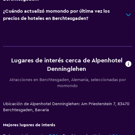
Boletos de transporte público
¿Cuándo actualizó momondo por última vez los
Servicio de habitaciones
precios de hoteles en Berchtesgaden?
Mostrador de información turística
Botella de agua
Baño
Lugares de interés cerca de Alpenhotel
Ducha
Denninglehen
Secador de pelo
Atracciones en Berchtesgaden, Alemania, seleccionadas por
Aseo
momondo
Papel higiénico
Albornoz
Ubicación de Alpenhotel Denninglehen: Am Priesterstein 7, 83470
Baño privado
Berchtesgaden, Bavaria
Mejores lugares de interés
Piscina y spa