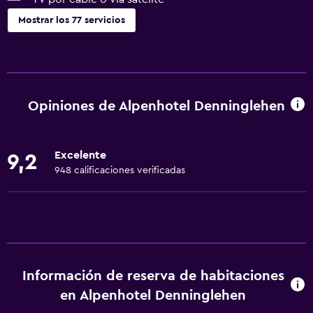
Mostrar los 77 servicios
Servicios básicos
Wifi gratis
Wifi disponible en todas las instalaciones
Opiniones de Alpenhotel Denninglehen
Internet
Ropa de cama
Excelente
9,2
Toallas
948 calificaciones verificadas
Extinguidor
Artículos de aseo gratis
Champú
Alarma de humo
Información de reserva de habitaciones
Calefacción
en Alpenhotel Denninglehen
Gel de ducha