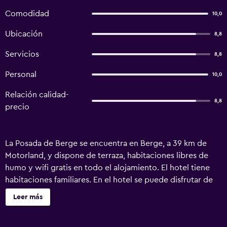
Comodidad
10,0
Ubicación
8,8
Servicios
8,8
Personal
10,0
Relación calidad-
8,8
precio
La Posada de Berge se encuentra en Berge, a 39 km de
Motorland, y dispone de terraza, habitaciones libres de
humo y wifi gratis en todo el alojamiento. El hotel tiene
habitaciones familiares. En el hotel se puede disfrutar de
un desayuno continental. El aeropuerto (Aeropuerto de
Leer más
Zaragoza) está a 132 km.