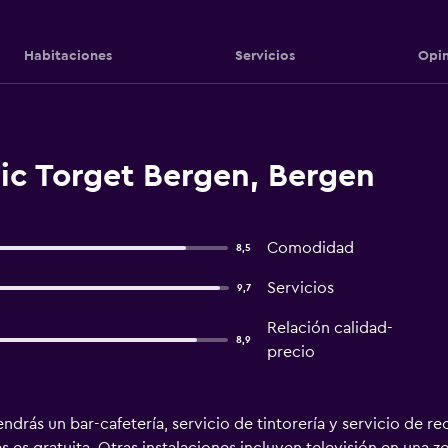
Habitaciones
Servicios
Opin
ic Torget Bergen, Bergen
Comodidad
8,5
Servicios
9,7
Relación calidad-
8,9
precio
drás un bar-cafetería, servicio de tintorería y servicio de re