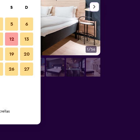
S
D
5
6
12
13
1/56
Habitación
19
20
26
27
rellas