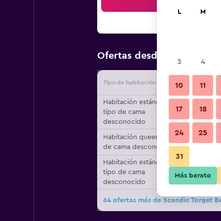
Bus
L
M
$77
Ofertas desde
/
Oferta má
3
4
Tipo de habitación
Proveedo
10
11
Habitación estándar,
17
18
tipo de cama
desconocido
24
25
Habitación queen, tipo
de cama desconocido
31
Habitación estándar,
tipo de cama
Más barato
desconocido
64 ofertas más de Scandic Torget B