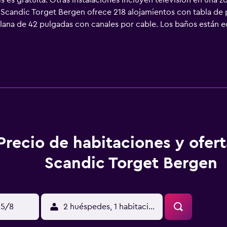
 es gratuita. Otras instalaciones incluyen televisión en una 
. Scandic Torget Bergen ofrece 218 alojamientos con tabla de
 plana de 42 pulgadas con canales por cable. Los baños están
a nuestro acceso a Internet wifi gratis. Es posible solicitar 
ión.
Precio de habitaciones y ofer
Scandic Torget Bergen
15/8
2 huéspedes, 1 habitación