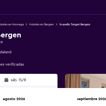
oteles en Noruega
Hoteles en Bergen
Scandic Torget Bergen
Bergen
te
rdaland
nes verificadas
sáb. 15/8
agosto 2026
septiembre 202