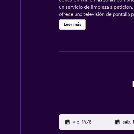
conexión wifi en las zonas comunes
un servicio de limpieza a petición
ofrece una televisión de pantalla
pueden navegar por la web gracias 
Leer más
ofrece servicio de limpieza a petic
vie. 14/8
-
sáb. 