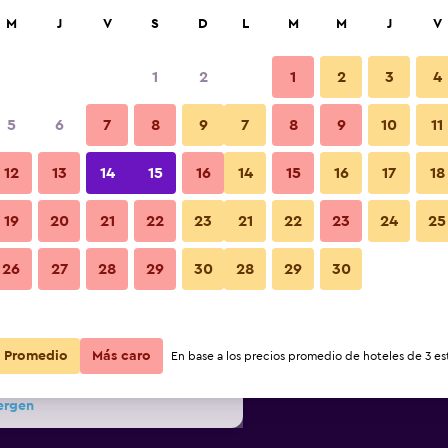
car
M
J
V
S
D
L
M
M
J
V
1
2
1
2
3
4
s barata de precio por noche
5
6
7
8
9
7
8
9
10
11
Habitación
r
Total noche
12
13
14
15
16
14
15
16
17
18
19
20
21
22
23
21
22
23
24
25
$77
Ver oferta
Fotos
26
27
28
29
30
28
29
30
$84
Ver oferta
$86
Ver oferta
Promedio
Más caro
En base a los precios promedio de hoteles de 3 est
ergen