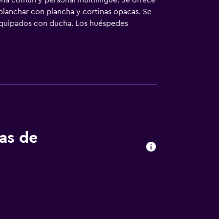
zona común y personal multilingüe. Se ofrece
 planchar con plancha y cortinas opacas. Se
 equipados con ducha. Los huéspedes
cambio de toallas y cambio de sábanas. Se
tas de