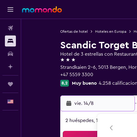
Vuelos
Ofertas de hotel
Hoteles en Europa
H
Alojamientos
Scandic Torget 
Autos
Hotel de 3 estrellas con Restauran
3 estrellas
Planifica con IA
Strandkaien 2-6, 5013 Bergen, Ho
+47 5559 3300
Muy bueno
4.258 calificacio
8,2
Trips
Español
vie. 14/8
-
2 huéspedes, 1 habitación