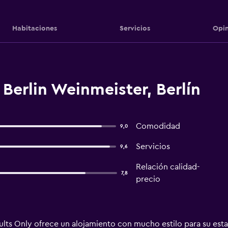
Habitaciones
Servicios
Opin
Berlin Weinmeister, Berlín
Comodidad
9,0
Servicios
9,6
Relación calidad-
7,8
precio
lts Only ofrece un alojamiento con mucho estilo para su estan