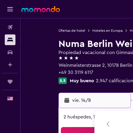
Vuelos
Ofertas de hotel
Hoteles en Europa
H
Alojamientos
Numa Berlin Wei
Autos
Propiedad vacacional con Gimnas
4 estrellas
Planifica con IA
Weinmeisterstrasse 2, 10178 Berlín
+49 30 3119 6117
Muy bueno
2.947 calificacio
8,5
Trips
Español
vie. 14/8
-
2 huéspedes, 1 habitación