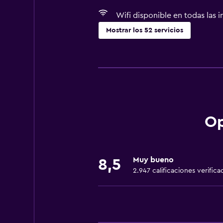
Wifi disponible en todas las i
Mostrar los 52 servicios
Servicios básicos
Wifi gratis
Wifi disponible en todas las instal
Internet
Ropa de cama
Op
Toallas
Extinguidor
Muy bueno
8,5
Artículos de aseo gratis
2.947 calificaciones verifica
Champú
Alarma de humo
Calefacción