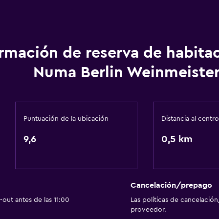
ormación de reserva de habita
Numa Berlin Weinmeiste
Baño
 (pueden aplicar cargos extra)
Ducha
as
Tina de baño
Puntuación de la ubicación
Distancia al centro
Secador de pelo
9,6
0,5 km
Aseo
Papel higiénico
Baño privado
Cancelación/prepago
out antes de las 11:00
Las políticas de cancelación
Lavandería
proveedor.
Lavandería