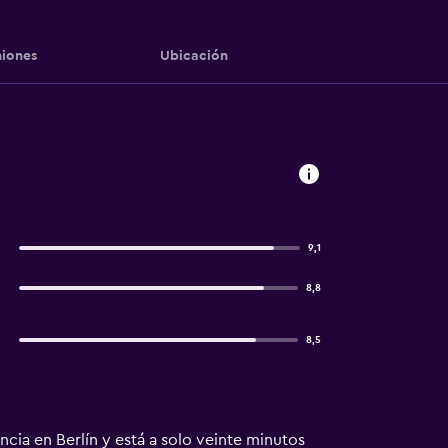
iones
Ubicación
9,1
8,8
8,5
cia en Berlín y está a solo veinte minutos