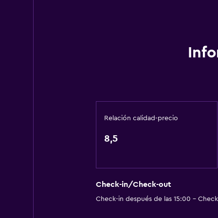
Gel de ducha
Aire acondicionado
Papeleras
Inf
Acondicionador
Accesibilidad y adecuación
Mascotas permitidas bajo consulta
Ducha adaptada para silla de rued
Relación calidad-precio
Ascensor
8,5
Ascensor disponible
Hipoalergénico
Para no fumadores
Check-in/Check-out
Check-in después de las 15:00 - Check-
Comedor
Tetera eléctrica