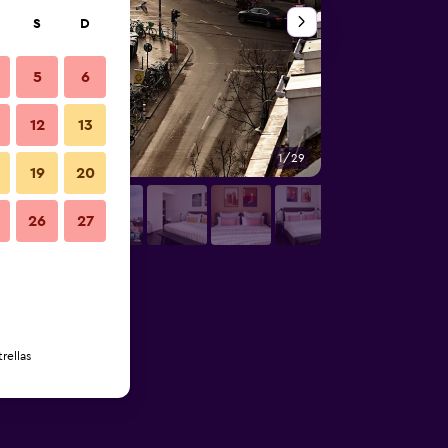
S
D
5
6
12
13
1/29
Balcón
19
20
26
27
rellas