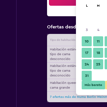
Bus
L
M
$130
Ofertas desde
/
Oferta m
3
4
Tipo de habitación
Proveedo
10
11
Habitación estándar,
17
18
tipo de cama
desconocido
24
25
Habitación estándar,
tipo de cama
desconocido
31
Habitación queen, 1
Más barato
cama grande
7 ofertas más de Numa Berlin Weinm