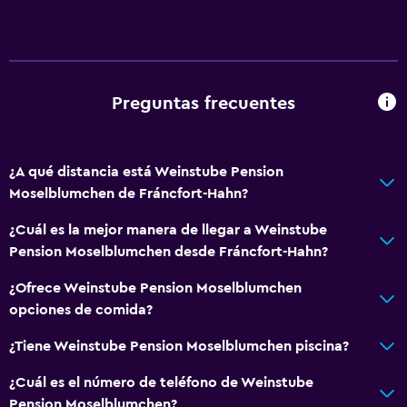
Almohada de plumas
Enchufe cerca de la cama
Despertador
Sofá cama
Preguntas frecuentes
Armario o clóset
¿A qué distancia está Weinstube Pension
Sistema de entretenimiento
Moselblumchen de Fráncfort-Hahn?
Radio
¿Cuál es la mejor manera de llegar a Weinstube
TV de pantalla plana
Pension Moselblumchen desde Fráncfort-Hahn?
TV por cable o vía satélite
¿Ofrece Weinstube Pension Moselblumchen
TV
opciones de comida?
Aire libre
¿Tiene Weinstube Pension Moselblumchen piscina?
Terraza/patio
¿Cuál es el número de teléfono de Weinstube
Terraza
Pension Moselblumchen?