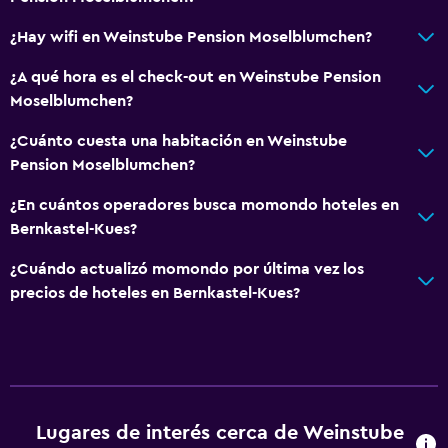
Comedor al aire libre
¿Hay wifi en Weinstube Pension Moselblumchen?
Muebles de exterior
¿A qué hora es el check-out en Weinstube Pension
Moselblumchen?
Actividades
¿Cuánto cuesta una habitación en Weinstube
Senderismo
Pension Moselblumchen?
Bicicletas
¿En cuántos operadores busca momondo hoteles en
Juegos de mesa/rompecabezas
Bernkastel-Kues?
Ciclismo
¿Cuándo actualizó momondo por última vez los
precios de hoteles en Bernkastel-Kues?
General
Ventana
Habitaciones familiares
Zona de estar
Alfombrado
Lugares de interés cerca de Weinstube