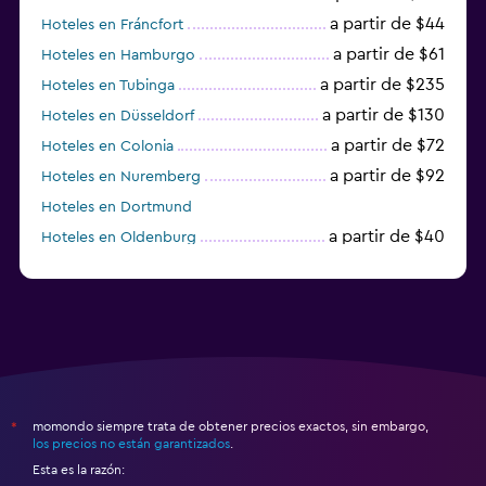
a partir de $44
Hoteles en Fráncfort
a partir de $61
Hoteles en Hamburgo
a partir de $235
Hoteles en Tubinga
a partir de $130
Hoteles en Düsseldorf
a partir de $72
Hoteles en Colonia
a partir de $92
Hoteles en Nuremberg
Hoteles en Dortmund
a partir de $40
Hoteles en Oldenburg
a partir de $68
Hoteles en Garmisch-Partenkirchen
momondo siempre trata de obtener precios exactos, sin embargo,
*
los precios no están garantizados
.
Esta es la razón: