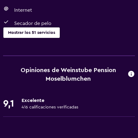
Internet
Secador de pelo
Mostrar los 51 servicios
Servicios básicos
Wifi gratis
Wifi disponible en todas las instalaciones
Opiniones de Weinstube Pension
Internet
Moselblumchen
Ropa de cama
Toallas
Excelente
9,1
Extinguidor
416 calificaciones verificadas
Artículos de aseo gratis
Champú
Alarma de humo