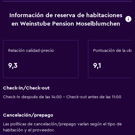
Calefacción
Información de reserva de habitaciones
Gel de ducha
en Weinstube Pension Moselblumchen
Papeleras
Baño
Relación calidad-precio
Puntuación de la ubi
Ducha
Tina de baño
9,3
9,1
Secador de pelo
Aseo
Check-in/Check-out
Papel higiénico
Check-in después de las 14:00 - Check-out antes de las 11:00
Baño privado
Ducha italiana
Cancelación/prepago
Las políticas de cancelación/prepago varían según el tipo de
Habitación
habitación y el proveedor.