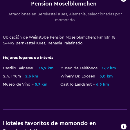
Pension Moselblumchen
Estacionamiento y transporte
Atracciones en Bernkastel-Kues, Alemania, seleccionadas por
Traslado al aeropuerto (con cargos)
momondo
Estacionamiento gratuito
Servicio de traslado (cargo adicional)
Ubicación de Weinstube Pension Moselblumchen: Fährstr. 18,
54492 Bernkastel-Kues, Renania-Palatinado
Servicios y facilidades
Mejores lugares de interés
Servicio de habitaciones
Castillo Baldenau
16,9 km
Museo de Teléfonos
17,2 km
Mostrador de información turística
S.A. Prum
2,6 km
Winery Dr. Loosen
5,0 km
Acceso con llave
Museo de Vino
5,7 km
Castillo Landshut
6,3 km
Accesibilidad y adecuación
Silla para ducha
Para no fumadores
Hoteles favoritos de momondo en