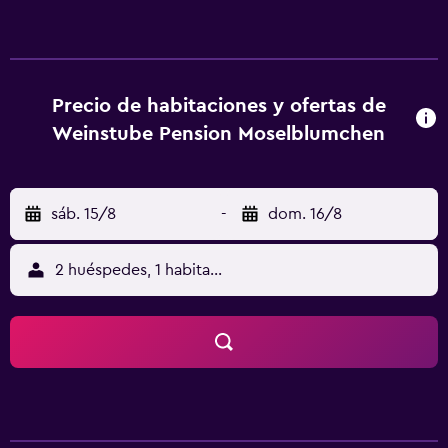
dispone de traslado para ir o volver del aeropuerto y
también hay servicio de alquiler de bicicletas. En el hostal
o pensión, las habitaciones tienen armario, TV de pantalla
plana, baño privado, ropa de cama y toallas. En Weinstube
Pension Moselblümchen se sirve un desayuno continental.
Precio de habitaciones y ofertas de
La clientela puede practicar actividades en Zeltingen-
Weinstube Pension Moselblumchen
Rachtig y alrededores, como ciclismo. Rheinisches
Landesmuseum Trier está a 43 km del alojamiento, y Zona
peatonal de Trier está a 43 km. El aeropuerto (Aeropuerto
sáb. 15/8
-
dom. 16/8
de Frankfurt - Hahn) está a 31 km.
2 huéspedes, 1 habitación