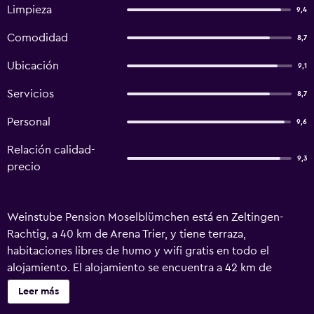
Limpieza
9,4
Comodidad
8,7
Ubicación
9,1
Servicios
8,7
Personal
9,6
Relación calidad-
9,3
precio
Weinstube Pension Moselblümchen está en Zeltingen-
Rachtig, a 40 km de Arena Trier, y tiene terraza,
habitaciones libres de humo y wifi gratis en todo el
alojamiento. El alojamiento se encuentra a 42 km de
Estación Central de Trier, a 43 km de Parque Natural Saar-
Leer más
Hunsrück y a 43 km de Catedral de Trier. El alojamiento