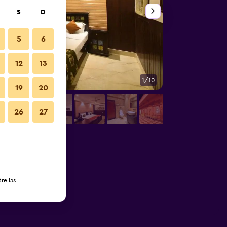
S
D
5
6
12
13
1/10
Otros
19
20
26
27
rellas