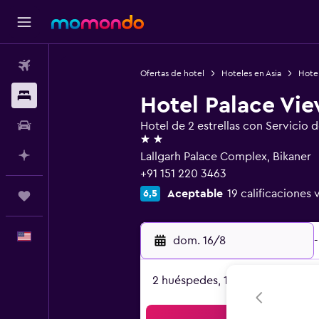
Vuelos
Ofertas de hotel
Hoteles en Asia
Hotel
Alojamientos
Hotel Palace Vi
Autos
Hotel de 2 estrellas con Servicio 
2 estrellas
Planifica con IA
Lallgarh Palace Complex, Bikaner
+91 151 220 3463
Aceptable
19 calificaciones 
6,5
Trips
Español
dom. 16/8
-
2 huéspedes, 1 habitación