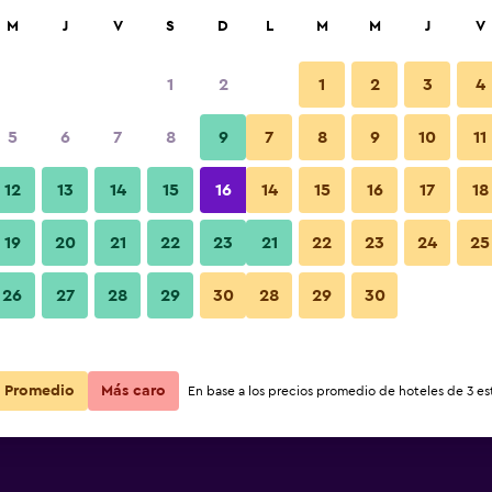
car
M
J
V
S
D
L
M
M
J
V
1
2
1
2
3
4
5
6
7
8
9
7
8
9
10
11
Otros
12
13
14
15
16
14
15
16
17
18
Ver precios
19
20
21
22
23
21
22
23
24
25
Fotos
26
27
28
29
30
28
29
30
Ver precios
Ver precios
Promedio
Más caro
En base a los precios promedio de hoteles de 3 est