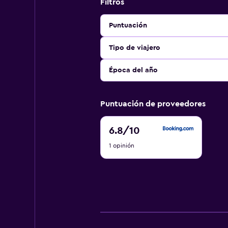
Filtros
Puntuación
Tipo de viajero
Época del año
Puntuación de proveedores
6.8
6.8
/10
de
1 opinión
10