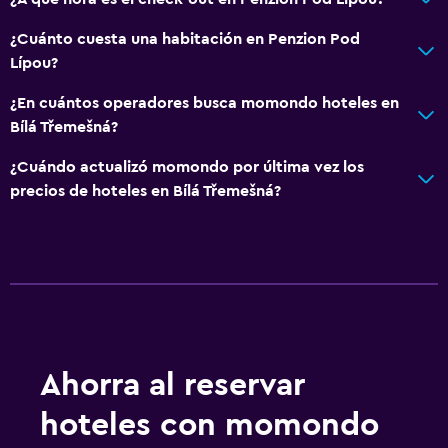
Área de picnic
Playa privada
¿Cuánto cuesta una habitación en Penzion Pod
Lípou?
Jardín
¿En cuántos operadores busca momondo hoteles en
General
Bílá Třemešná?
Habitaciones familiares
¿Cuándo actualizó momondo por última vez los
Vista al jardín
precios de hoteles en Bílá Třemešná?
Vista al patio interior
Vista a la piscina
Bodega de esquí
Espacio de almacenamiento
Accesibilidad y adecuación
Ahorra al reservar
Habitaciones para no fumadores disponibles
hoteles con momondo
Mascotas permitidas bajo consulta (pueden aplicar cargos