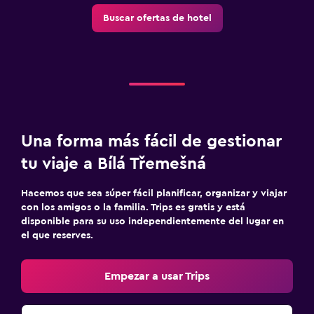
Buscar ofertas de hotel
Mostrador de información turística
Acceso con llave
Check-in/check-out privado
Piscina y spa
Piscina privada
Una forma más fácil de gestionar
Piscina de agua salada
tu viaje a Bílá Třemešná
Masajes
Hacemos que sea súper fácil planificar, organizar y viajar
Piscina al aire libre
con los amigos o la familia. Trips es gratis y está
disponible para su uso independientemente del lugar en
Ideal para familias
el que reserves.
Cuidado de niños o guardería
Empezar a usar Trips
Libros, DVD, música para niños
Equipo infantil para zona de juegos al aire libre