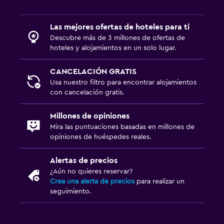
extra)
Ducha adaptada para silla de ruedas
Las mejores ofertas de hoteles para ti
Descubre más de 3 millones de ofertas de
Plantas superiores accesibles por escaleras
hoteles y alojamientos en un solo lugar.
Entrada privada
CANCELACIÓN GRATIS
Baño
Usa nuestro filtro para encontrar alojamientos
con cancelación gratis.
Ducha
Aseo
Millones de opiniones
Mira las puntuaciones basadas en millones de
Papel higiénico
opiniones de huéspedes reales.
Baño privado
Alertas de precios
Ducha italiana
¿Aún no quieres reservar?
Crea una alerta de precios
para realizar un
Servicios y facilidades
seguimiento.
Instalaciones para reuniones
Minimercado en las instalaciones