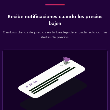
Salud y seguridad
Botiquín de primeros auxilios
Recibe notificaciones cuando los precios
Cámaras CCTV en el exterior
bajen
Cambios diarios de precios en tu bandeja de entrada: solo con las
Lavandería
alertas de precios.
Lavandería
Zona de trabajo
Escritorio
Comedor
La comida se puede entregar en el alojamiento