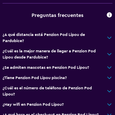
Microondas
Utensilios de cocina
Preguntas frecuentes
Tetera/cafetera
Nevera
¿A qué distancia está Penzion Pod Lípou de
Cafetera
Pardubice?
Cocina
¿Cuál es la mejor manera de llegar a Penzion Pod
Cocineta
Lípou desde Pardubice?
Aire libre
¿Se admiten mascotas en Penzion Pod Lípou?
Terraza/patio
¿Tiene Penzion Pod Lípou piscina?
Parrilla
¿Cuál es el número de teléfono de Penzion Pod
Comedor al aire libre
Lípou?
Muebles de exterior
¿Hay wifi en Penzion Pod Lípou?
Chimenea exterior
¿A qué hora es el check-out en Penzion Pod Lípou?