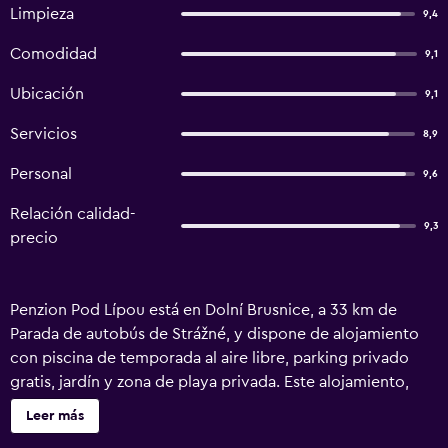
Limpieza
9,4
Comodidad
9,1
Ubicación
9,1
Servicios
8,9
Personal
9,6
Relación calidad-
9,3
precio
Penzion Pod Lípou está en Dolní Brusnice, a 33 km de
Parada de autobús de Strážné, y dispone de alojamiento
con piscina de temporada al aire libre, parking privado
gratis, jardín y zona de playa privada. Este alojamiento,
que tiene habitaciones familiares, también ofrece zona de
Leer más
juegos infantil. El alojamiento ofrece salón de uso común y