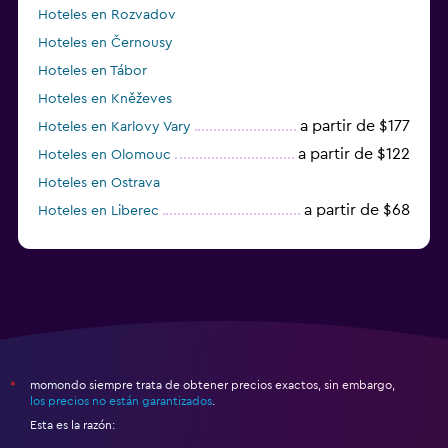
Hoteles en Rozvadov
Hoteles en Černousy
Hoteles en Tábor
Hoteles en Kněževes
a partir de $177
Hoteles en Karlovy Vary
a partir de $122
Hoteles en Olomouc
Hoteles en Ostrava
a partir de $68
Hoteles en Liberec
momondo siempre trata de obtener precios exactos, sin embargo,
*
los precios no están garantizados
.
Esta es la razón: