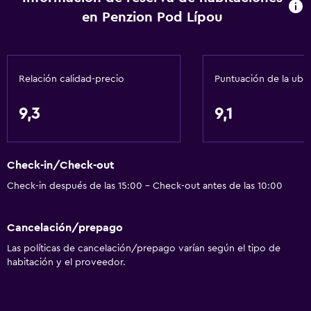
en Penzion Pod Lípou
Servicios básicos
Wifi gratis
Relación calidad-precio
Puntuación de la ubi
Internet
Ropa de cama
9,3
9,1
Toallas
Extinguidor
Check-in/Check-out
Artículos de aseo gratis
Check-in después de las 15:00 - Check-out antes de las 10:00
Alarma de humo
Calefacción
Cancelación/prepago
Papeleras
Las políticas de cancelación/prepago varían según el tipo de
habitación y el proveedor.
Cocina
Tetera eléctrica