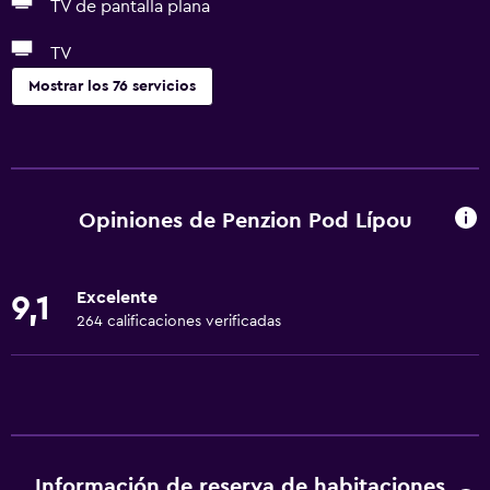
TV de pantalla plana
TV
Mostrar los 76 servicios
Actividades
Senderismo
Bicicletas
Opiniones de Penzion Pod Lípou
Pesca
Juegos de mesa/rompecabezas
Excelente
9,1
Sala de juegos
264 calificaciones verificadas
Ciclismo
Esquí
Salón de belleza
Paseos a caballo
Información de reserva de habitaciones
Ping pong