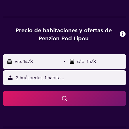
wifi gratis. En la posada u hostería, todas las habitaciones
tienen escritorio y TV de pantalla plana. Cada habitación
dispone de baño privado con artículos de aseo gratuitos,
algunas ofrecen terraza y otras también incluyen vistas a la
piscina. Todas las habitaciones tienen armario. Se puede
Precio de habitaciones y ofertas de
jugar al ping-pong en Penzion Pod Lípou, y la zona es ideal
Penzion Pod Lípou
para practicar senderismo y esquí. The Grandmother's
Valley está a 33 km del alojamiento, y Estación de tren de
Kudowa Zdrój está a 47 km. El aeropuerto (Aeropuerto de
vie. 14/8
-
sáb. 15/8
Pardubice) está a 60 km.
2 huéspedes, 1 habitación